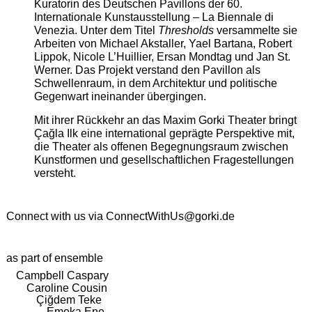
Kuratorin des Deutschen Pavillons der 60.
Internationale Kunstausstellung – La Biennale di
Venezia. Unter dem Titel
Thresholds
versammelte sie
Arbeiten von Michael Akstaller, Yael Bartana, Robert
Lippok, Nicole L’Huillier, Ersan Mondtag und Jan St.
Werner. Das Projekt verstand den Pavillon als
Schwellenraum, in dem Architektur und politische
Gegenwart ineinander übergingen.
Mit ihrer Rückkehr an das Maxim Gorki Theater bringt
Çağla Ilk eine international geprägte Perspektive mit,
die Theater als offenen Begegnungsraum zwischen
Kunstformen und gesellschaftlichen Fragestellungen
versteht.
Connect with us via
ConnectWithUs@gorki.de
as part of ensemble
Campbell Caspary
Caroline Cousin
Çiğdem Teke
Emeka Ene