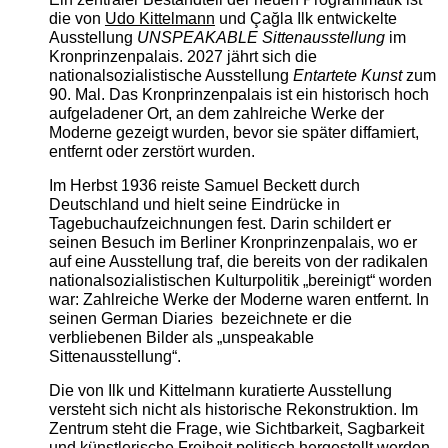
die von
Udo Kittelmann
und Çağla Ilk entwickelte
Ausstellung
UNSPEAKABLE Sittenausstellung
im
Kronprinzenpalais. 2027 jährt sich die
nationalsozialistische Ausstellung
Entartete Kunst
zum
90. Mal. Das Kronprinzenpalais ist ein historisch hoch
aufgeladener Ort, an dem zahlreiche Werke der
Moderne gezeigt wurden, bevor sie später diffamiert,
entfernt oder zerstört wurden.
Im Herbst 1936 reiste Samuel Beckett durch
Deutschland und hielt seine Eindrücke in
Tagebuchaufzeichnungen fest. Darin schildert er
seinen Besuch im Berliner Kronprinzenpalais, wo er
auf eine Ausstellung traf, die bereits von der radikalen
nationalsozialistischen Kulturpolitik „bereinigt“ worden
war: Zahlreiche Werke der Moderne waren entfernt. In
seinen German Diaries bezeichnete er die
verbliebenen Bilder als „unspeakable
Sittenausstellung“.
Die von Ilk und Kittelmann kuratierte Ausstellung
versteht sich nicht als historische Rekonstruktion. Im
Zentrum steht die Frage, wie Sichtbarkeit, Sagbarkeit
und künstlerische Freiheit politisch hergestellt werden