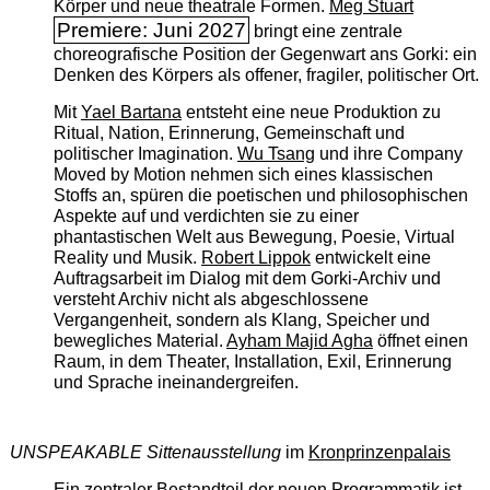
Körper und neue theatrale Formen.
Meg Stuart
Premiere: Juni 2027
bringt eine zentrale
choreografische Position der Gegenwart ans Gorki: ein
Denken des Körpers als offener, fragiler, politischer Ort.
Mit
Yael Bartana
entsteht eine neue Produktion zu
Ritual, Nation, Erinnerung, Gemeinschaft und
politischer Imagination.
Wu Tsang
und ihre Company
Moved by Motion nehmen sich eines klassischen
Stoffs an, spüren die poetischen und philosophischen
Aspekte auf und verdichten sie zu einer
phantastischen Welt aus Bewegung, Poesie, Virtual
Reality und Musik.
Robert Lippok
entwickelt eine
Auftragsarbeit im Dialog mit dem Gorki-Archiv und
versteht Archiv nicht als abgeschlossene
Vergangenheit, sondern als Klang, Speicher und
bewegliches Material.
Ayham Majid Agha
öffnet einen
Raum, in dem Theater, Installation, Exil, Erinnerung
und Sprache ineinandergreifen.
UNSPEAKABLE Sittenausstellung
im
Kronprinzenpalais
Ein zentraler Bestandteil der neuen Programmatik ist