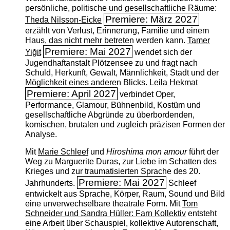
persönliche, politische und gesellschaftliche Räume:
Premiere: März 2027
Theda Nilsson-Eicke
erzählt von Verlust, Erinnerung, Familie und einem
Haus, das nicht mehr betreten werden kann.
Tamer
Premiere: Mai 2027
Yiğit
wendet sich der
Jugendhaftanstalt Plötzensee zu und fragt nach
Schuld, Herkunft, Gewalt, Männlichkeit, Stadt und der
Möglichkeit eines anderen Blicks.
Leila Hekmat
Premiere: April 2027
verbindet Oper,
Performance, Glamour, Bühnenbild, Kostüm und
gesellschaftliche Abgründe zu überbordenden,
komischen, brutalen und zugleich präzisen Formen der
Analyse.
Mit
Marie Schleef
und
Hiroshima mon amour
führt der
Weg zu Marguerite Duras, zur Liebe im Schatten des
Krieges und zur traumatisierten Sprache des 20.
Premiere: Mai 2027
Jahrhunderts.
Schleef
entwickelt aus Sprache, Körper, Raum, Sound und Bild
eine unverwechselbare theatrale Form. Mit
Tom
Schneider und Sandra Hüller: Farn Kollektiv
entsteht
eine Arbeit über Schauspiel, kollektive Autorenschaft,