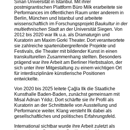
Sinan Universität in Istanbul. Mit ihrer
postmigrantischen Plattform Büro Milk erarbeitete sie
Performances im öffentlichen Raum unter anderem in
Berlin, München und Istanbul und arbeitete
wissenschaftlich im Forschungsprojekt
Baukultur in der
multiethnischen Stadt
an der Universität Siegen. Von
2012 bis 2020 war Ilk u.a. als Dramaturgin und
Kuratorin am Maxim Gorki Theater. Dort verantwortete
sie zahlreiche spartenübergreifende Projekte und
Festivals, die Theater mit bildender Kunst in einen
transkulturellen Zusammenhang stellten. Besonders
prägend war ihre Arbeit am Berliner Herbstsalon, der
sich unter ihrer Mitgestaltung zu einem wichtigen Ort
für interdisziplinäre künstlerische Positionen
entwickelte.
Von 2020 bis 2025 leitete Çağla Ilk die Staatliche
Kunsthalle Baden-Baden, zunächst gemeinsam mit
Misal Adnan Yıldız. Dort schärfte sie ihr Profil als
Kuratorin an der Schnittstelle von Ausstellung und
Performance weiter. Klang versteht Ilk dabei als
gesellschaftliches und politisches Erfahrungsfeld.
International sichtbar wurde ihre Arbeit zuletzt als