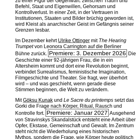
zu einer Figur der Gegenwart: zwischen Traum und
Befehl, Staat und Eigenwillen, Gehorsam und
Kontrollverlust. In einer Zeit, in der Vertrauen in
Institutionen, Staaten und Bilder brüchig geworden ist,
wird Kleist als anarchischer Geist im Gefängnis seiner
Grenzen lesbar.
Im Dezember kehrt
Ulrike Ottinger
mit
The ­Hearing
Trumpet
von Leonora Carrington auf die Berliner
Premiere: 3. Dezember 2026
Bühne zurück.
Die
Geschichte einer 92-jährigen Frau, die in ein
Altersheim kommt und dort eine Revolution beginnt,
verbindet Surrealismus, feministische Imagination,
Filmgeschichte und Theater. Sie fragt, wer überhört
wird – und was geschieht, wenn gerade diese
Stimmen beginnen, die Welt zu verändern.
Mit
Göksu Kunak
und
Le Sacre du printemps
setzt das
Gorki die Frage nach Körper, Ritual, Rausch und
Premiere: Januar 2027
Kontrolle fort.
Ausgehend
von Stravinskys Skandalstück entsteht eine Arbeit über
Opfer, Ekstase, Gemeinschaft und Gewalt. Im Zentrum
steht nicht die Wiederholung eines historischen
Mythos, sondern die Frage, wie Körper heute politisch