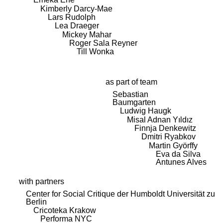
Kimberly Darcy-Mae
Lars Rudolph
Lea Draeger
Mickey Mahar
Roger Sala Reyner
Till Wonka
as part of team
Sebastian
Baumgarten
Ludwig Haugk
Misal Adnan Yıldız
Finnja Denkewitz
Dmitri Ryabkov
Martin Györffy
Eva da Silva
Antunes Alves
with partners
Center for Social Critique der Humboldt Universität zu
Berlin
Cricoteka Krakow
Performa NYC