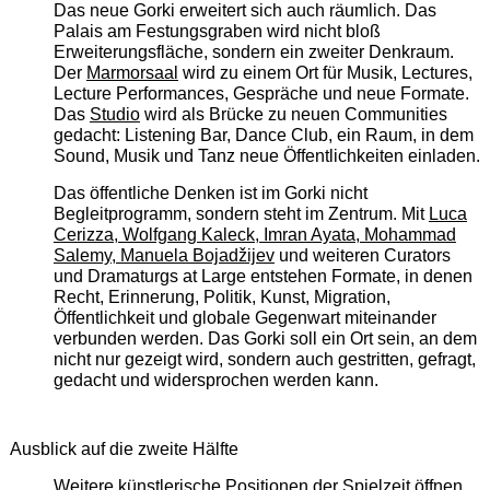
Das neue Gorki erweitert sich auch räumlich. Das
Palais am Festungsgraben wird nicht bloß
Erweiterungsfläche, sondern ein zweiter Denkraum.
Der
Marmorsaal
wird zu einem Ort für Musik, Lectures,
Lecture Performances, Gespräche und neue Formate.
Das
Studio
wird als Brücke zu neuen Communities
gedacht: Listening Bar, Dance Club, ein Raum, in dem
Sound, Musik und Tanz neue Öffentlichkeiten einladen.
Das öffentliche Denken ist im Gorki nicht
Begleitprogramm, sondern steht im Zentrum. Mit
Luca
Cerizza, Wolfgang Kaleck, Imran Ayata, Mohammad
Salemy, Manuela Bojadžijev
und weiteren Curators
und Dramaturgs at Large entstehen Formate, in denen
Recht, Erinnerung, Politik, Kunst, Migration,
Öffentlichkeit und globale Gegenwart miteinander
verbunden werden. Das Gorki soll ein Ort sein, an dem
nicht nur gezeigt wird, sondern auch gestritten, gefragt,
gedacht und widersprochen werden kann.
Ausblick auf die zweite Hälfte
Weitere künstlerische Positionen der Spielzeit öffnen