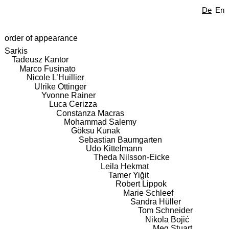
De
En
order of appearance
Sarkis
Tadeusz Kantor
Marco Fusinato
Nicole L’Huillier
Ulrike Ottinger
Yvonne Rainer
Luca Cerizza
Constanza Macras
Mohammad Salemy
Göksu Kunak
Sebastian Baumgarten
Udo Kittelmann
Theda Nilsson-Eicke
Leila Hekmat
Tamer Yiğit
Robert Lippok
Marie Schleef
Sandra Hüller
Tom Schneider
Nikola Bojić
Meg Stuart