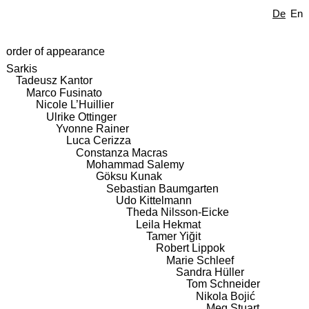
De
En
order of appearance
Sarkis
Tadeusz Kantor
Marco Fusinato
Nicole L’Huillier
Ulrike Ottinger
Yvonne Rainer
Luca Cerizza
Constanza Macras
Mohammad Salemy
Göksu Kunak
Sebastian Baumgarten
Udo Kittelmann
Theda Nilsson-Eicke
Leila Hekmat
Tamer Yiğit
Robert Lippok
Marie Schleef
Sandra Hüller
Tom Schneider
Nikola Bojić
Meg Stuart