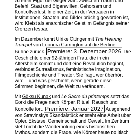
zu einer Figur der Gegenwart: zwischen Traum und
Befehl, Staat und Eigenwillen, Gehorsam und
Kontrollverlust. In einer Zeit, in der Vertrauen in
Institutionen, Staaten und Bilder brüchig geworden ist,
wird Kleist als anarchischer Geist im Gefängnis seiner
Grenzen lesbar.
Im Dezember kehrt
Ulrike Ottinger
mit
The ­Hearing
Trumpet
von Leonora Carrington auf die Berliner
Premiere: 3. Dezember 2026
Bühne zurück.
Die
Geschichte einer 92-jährigen Frau, die in ein
Altersheim kommt und dort eine Revolution beginnt,
verbindet Surrealismus, feministische Imagination,
Filmgeschichte und Theater. Sie fragt, wer überhört
wird – und was geschieht, wenn gerade diese
Stimmen beginnen, die Welt zu verändern.
Mit
Göksu Kunak
und
Le Sacre du printemps
setzt das
Gorki die Frage nach Körper, Ritual, Rausch und
Premiere: Januar 2027
Kontrolle fort.
Ausgehend
von Stravinskys Skandalstück entsteht eine Arbeit über
Opfer, Ekstase, Gemeinschaft und Gewalt. Im Zentrum
steht nicht die Wiederholung eines historischen
Mythos, sondern die Frage, wie Körper heute politisch