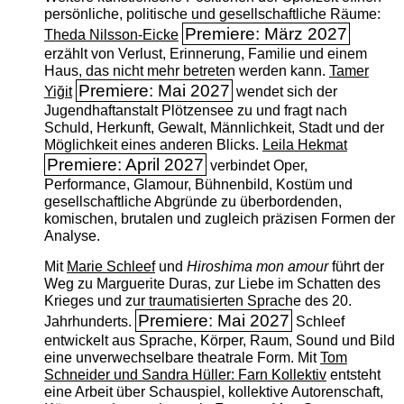
persönliche, politische und gesellschaftliche Räume:
Premiere: März 2027
Theda Nilsson-Eicke
erzählt von Verlust, Erinnerung, Familie und einem
Haus, das nicht mehr betreten werden kann.
Tamer
Premiere: Mai 2027
Yiğit
wendet sich der
Jugendhaftanstalt Plötzensee zu und fragt nach
Schuld, Herkunft, Gewalt, Männlichkeit, Stadt und der
Möglichkeit eines anderen Blicks.
Leila Hekmat
Premiere: April 2027
verbindet Oper,
Performance, Glamour, Bühnenbild, Kostüm und
gesellschaftliche Abgründe zu überbordenden,
komischen, brutalen und zugleich präzisen Formen der
Analyse.
Mit
Marie Schleef
und
Hiroshima mon amour
führt der
Weg zu Marguerite Duras, zur Liebe im Schatten des
Krieges und zur traumatisierten Sprache des 20.
Premiere: Mai 2027
Jahrhunderts.
Schleef
entwickelt aus Sprache, Körper, Raum, Sound und Bild
eine unverwechselbare theatrale Form. Mit
Tom
Schneider und Sandra Hüller: Farn Kollektiv
entsteht
eine Arbeit über Schauspiel, kollektive Autorenschaft,