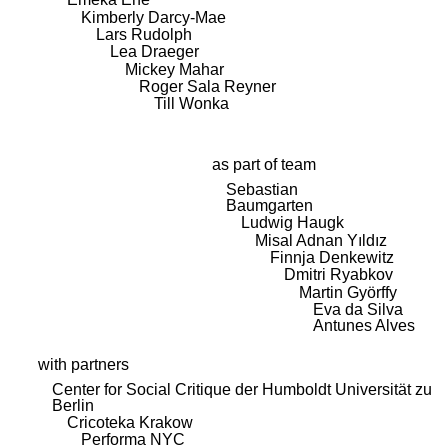
Kimberly Darcy-Mae
Lars Rudolph
Lea Draeger
Mickey Mahar
Roger Sala Reyner
Till Wonka
as part of team
Sebastian
Baumgarten
Ludwig Haugk
Misal Adnan Yıldız
Finnja Denkewitz
Dmitri Ryabkov
Martin Györffy
Eva da Silva
Antunes Alves
with partners
Center for Social Critique der Humboldt Universität zu
Berlin
Cricoteka Krakow
Performa NYC