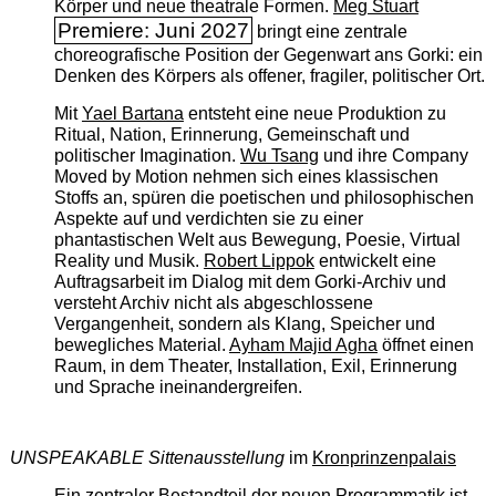
Körper und neue theatrale Formen.
Meg Stuart
Premiere: Juni 2027
bringt eine zentrale
choreografische Position der Gegenwart ans Gorki: ein
Denken des Körpers als offener, fragiler, politischer Ort.
Mit
Yael Bartana
entsteht eine neue Produktion zu
Ritual, Nation, Erinnerung, Gemeinschaft und
politischer Imagination.
Wu Tsang
und ihre Company
Moved by Motion nehmen sich eines klassischen
Stoffs an, spüren die poetischen und philosophischen
Aspekte auf und verdichten sie zu einer
phantastischen Welt aus Bewegung, Poesie, Virtual
Reality und Musik.
Robert Lippok
entwickelt eine
Auftragsarbeit im Dialog mit dem Gorki-Archiv und
versteht Archiv nicht als abgeschlossene
Vergangenheit, sondern als Klang, Speicher und
bewegliches Material.
Ayham Majid Agha
öffnet einen
Raum, in dem Theater, Installation, Exil, Erinnerung
und Sprache ineinandergreifen.
UNSPEAKABLE Sittenausstellung
im
Kronprinzenpalais
Ein zentraler Bestandteil der neuen Programmatik ist