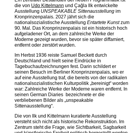
die von
Udo Kittelmann
und Çağla Ilk entwickelte
Ausstellung
UNSPEAKABLE Sittenausstellung
im
Kronprinzenpalais. 2027 jährt sich die
nationalsozialistische Ausstellung
Entartete Kunst
zum
90. Mal. Das Kronprinzenpalais ist ein historisch hoch
aufgeladener Ort, an dem zahlreiche Werke der
Moderne gezeigt wurden, bevor sie später diffamiert,
entfernt oder zerstört wurden.
Im Herbst 1936 reiste Samuel Beckett durch
Deutschland und hielt seine Eindrücke in
Tagebuchaufzeichnungen fest. Darin schildert er
seinen Besuch im Berliner Kronprinzenpalais, wo er
auf eine Ausstellung traf, die bereits von der radikalen
nationalsozialistischen Kulturpolitik „bereinigt“ worden
war: Zahlreiche Werke der Moderne waren entfernt. In
seinen German Diaries bezeichnete er die
verbliebenen Bilder als „unspeakable
Sittenausstellung“.
Die von Ilk und Kittelmann kuratierte Ausstellung
versteht sich nicht als historische Rekonstruktion. Im
Zentrum steht die Frage, wie Sichtbarkeit, Sagbarkeit
und künstlerische Freiheit politisch hergestellt werden