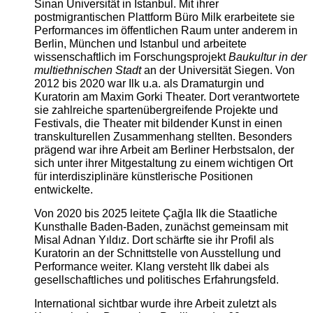
Sinan Universität in Istanbul. Mit ihrer
postmigrantischen Plattform Büro Milk erarbeitete sie
Performances im öffentlichen Raum unter anderem in
Berlin, München und Istanbul und arbeitete
wissenschaftlich im Forschungsprojekt
Baukultur in der
multiethnischen Stadt
an der Universität Siegen. Von
2012 bis 2020 war Ilk u.a. als Dramaturgin und
Kuratorin am Maxim Gorki Theater. Dort verantwortete
sie zahlreiche spartenübergreifende Projekte und
Festivals, die Theater mit bildender Kunst in einen
transkulturellen Zusammenhang stellten. Besonders
prägend war ihre Arbeit am Berliner Herbstsalon, der
sich unter ihrer Mitgestaltung zu einem wichtigen Ort
für interdisziplinäre künstlerische Positionen
entwickelte.
Von 2020 bis 2025 leitete Çağla Ilk die Staatliche
Kunsthalle Baden-Baden, zunächst gemeinsam mit
Misal Adnan Yıldız. Dort schärfte sie ihr Profil als
Kuratorin an der Schnittstelle von Ausstellung und
Performance weiter. Klang versteht Ilk dabei als
gesellschaftliches und politisches Erfahrungsfeld.
International sichtbar wurde ihre Arbeit zuletzt als