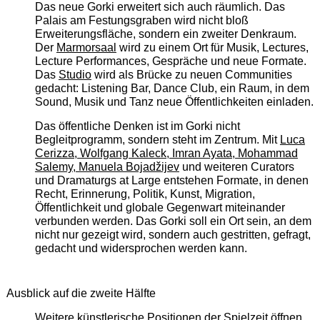
Das neue Gorki erweitert sich auch räumlich. Das
Palais am Festungsgraben wird nicht bloß
Erweiterungsfläche, sondern ein zweiter Denkraum.
Der
Marmorsaal
wird zu einem Ort für Musik, Lectures,
Lecture Performances, Gespräche und neue Formate.
Das
Studio
wird als Brücke zu neuen Communities
gedacht: Listening Bar, Dance Club, ein Raum, in dem
Sound, Musik und Tanz neue Öffentlichkeiten einladen.
Das öffentliche Denken ist im Gorki nicht
Begleitprogramm, sondern steht im Zentrum. Mit
Luca
Cerizza, Wolfgang Kaleck, Imran Ayata, Mohammad
Salemy, Manuela Bojadžijev
und weiteren Curators
und Dramaturgs at Large entstehen Formate, in denen
Recht, Erinnerung, Politik, Kunst, Migration,
Öffentlichkeit und globale Gegenwart miteinander
verbunden werden. Das Gorki soll ein Ort sein, an dem
nicht nur gezeigt wird, sondern auch gestritten, gefragt,
gedacht und widersprochen werden kann.
Ausblick auf die zweite Hälfte
Weitere künstlerische Positionen der Spielzeit öffnen