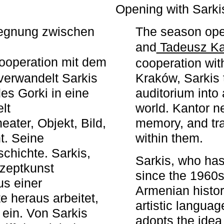
r
Opening with Sarki
egegnung zwischen
The season ope
and
Tadeusz Ka
ooperation mit dem
cooperation wit
erwandelt Sarkis
Kraków, Sarkis 
s Gorki in eine
auditorium into 
elt
world. Kantor n
ater, Objekt, Bild,
memory, and tra
t. Seine
within them.
chichte. Sarkis,
Sarkis, who has
nzeptkunst
since the 1960s
us einer
Armenian histor
e heraus arbeitet,
artistic languag
 ein. Von Sarkis
adopts the idea 