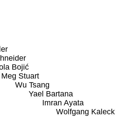
ler
hneider
ola Bojić
Meg Stuart
Wu Tsang
Yael Bartana
Imran Ayata
Wolfgang Kaleck