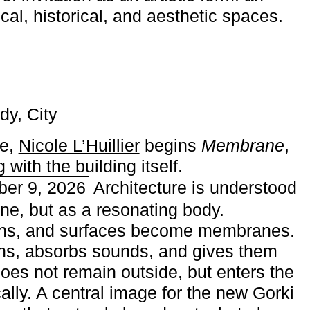
ical, historical, and aesthetic spaces.
dy, City
me,
Nicole L’Huillier
begins ­
Membrane
,
with the building itself.
ber 9, 2026
Architecture is understood
one, but as a resonating body.
ins, and surfaces become membranes.
ns, absorbs sounds, and gives them
does not remain outside, but enters the
ally. A central image for the new Gorki