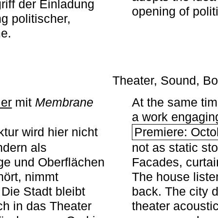
iff der Einladung
opening of polit
g politischer,
me.
Theater, Sound, Bo
ier
mit ­
Membrane
At the same ti
a work engaging 
tur wird hier nicht
Premiere: Octo
ndern als
not as static st
ge und Oberflächen
Facades, curta
ört, nimmt
The house liste
Die Stadt bleibt
back. The city 
sch in das Theater
theater acoustic