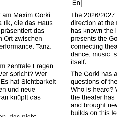
En
nt am Maxim Gorki
The 2026/2027 s
 Ilk, die das Haus
direction at th
 präsentiert das
has known the i
en Ort zwischen
presents the Go
Performance, Tanz,
connecting thea
dance, music, s
itself.
em zentrale Fragen
Wer spricht? Wer
The Gorki has a
s hat Sichtbarkeit
questions of th
en und neue
Who is heard? 
ran knüpft das
the theater has c
and brought new
builds on this l
n, das nicht