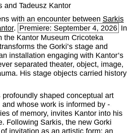
s and Tadeusz Kantor
ns with an encounter between
Sarkis
ntor
.
Premiere: September 4, 2026
In
h the ­Kantor Museum Cricoteka
transforms the Gorki’s stage and
an installation engaging with Kantor’s
ever separated theater, object, image,
uma. His stage objects carried history
 profoundly shaped conceptual art
 and whose work is informed by ­
ies of memory, invites Kantor into his
e. Following Sarkis, the new Gorki
of invitation as an artistic form: an