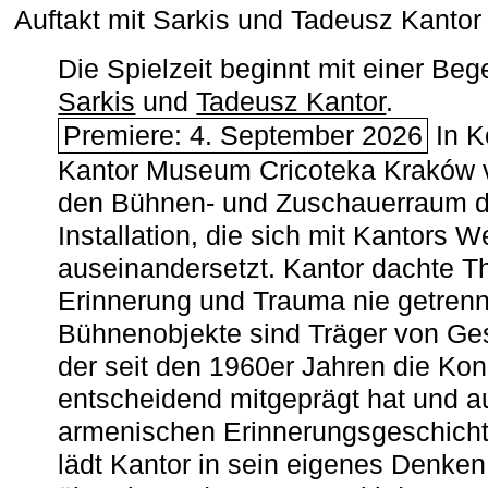
Auftakt mit Sarkis und Tadeusz Kanto
Die Spielzeit beginnt mit einer B
Sarkis
und
Tadeusz Kantor
.
Premiere: 4. September 2026
In K
Kantor Museum Cricoteka Kraków v
den Bühnen- und Zuschauerraum de
Installation, die sich mit Kantors W
auseinandersetzt. Kantor dachte The
Erinnerung und Trauma nie getrenn
Bühnenobjekte sind Träger von Ges
der seit den 1960er Jahren die Ko
entscheidend mitgeprägt hat und a
armenischen ­Erinnerungsgeschicht
lädt Kantor in sein eigenes Denken