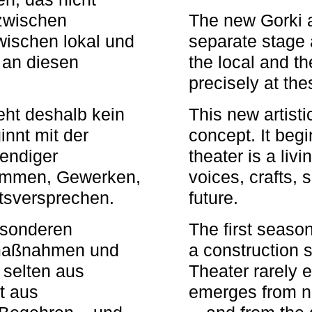
zwischen
The new Gorki 
wischen lokal und
separate stage 
u an diesen
the local and th
precisely at th
eht deshalb kein
This new artisti
nnt mit der
concept. It begi
bendiger
theater is a li
timmen, Gewerken,
voices, crafts,
tsversprechen.
future.
besonderen
The first seaso
rmaßnahmen und
a construction s
 selten aus
Theater rarely 
t aus
emerges from ne