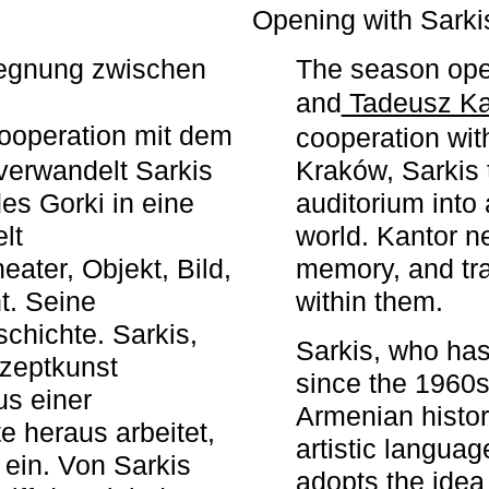
r
Opening with Sarki
egegnung zwischen
The season ope
and
Tadeusz Ka
ooperation mit dem
cooperation wit
erwandelt Sarkis
Kraków, Sarkis 
s Gorki in eine
auditorium into 
elt
world. Kantor n
ater, Objekt, Bild,
memory, and tra
t. Seine
within them.
chichte. Sarkis,
Sarkis, who has
nzeptkunst
since the 1960s
us einer
Armenian histor
e heraus arbeitet,
artistic languag
 ein. Von Sarkis
adopts the idea 