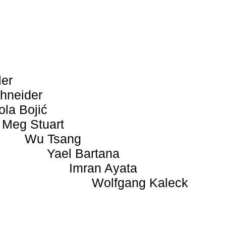
ler
hneider
ola Bojić
Meg Stuart
Wu Tsang
Yael Bartana
Imran Ayata
Wolfgang Kaleck