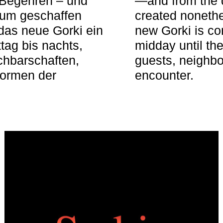
 Begehren – und
—and from the q
aum geschaffen
created nonethel
das neue Gorki ein
new Gorki is c
tag bis nachts,
midday until the
achbarschaften,
guests, neighbo
Formen der
encounter.