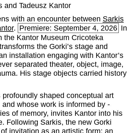
s and Tadeusz Kantor
ns with an encounter between
Sarkis
ntor
.
Premiere: September 4, 2026
In
h the ­Kantor Museum Cricoteka
transforms the Gorki’s stage and
an installation engaging with Kantor’s
ever separated theater, object, image,
uma. His stage objects carried history
 profoundly shaped conceptual art
 and whose work is informed by ­
ies of memory, invites Kantor into his
e. Following Sarkis, the new Gorki
of invitation as an artistic form: an