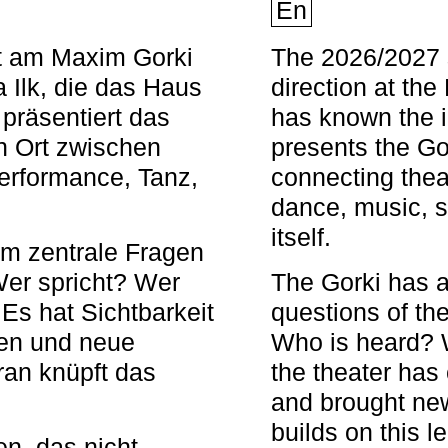
En
nt am Maxim Gorki
The 2026/2027 s
 Ilk, die das Haus
direction at th
 präsentiert das
has known the i
en Ort zwischen
presents the Go
Performance, Tanz,
connecting thea
dance, music, s
itself.
em zentrale Fragen
Wer spricht? Wer
The Gorki has a
s hat Sichtbarkeit
questions of th
en und neue
Who is heard? 
ran knüpft das
the theater has c
and brought new
builds on this l
n, das nicht