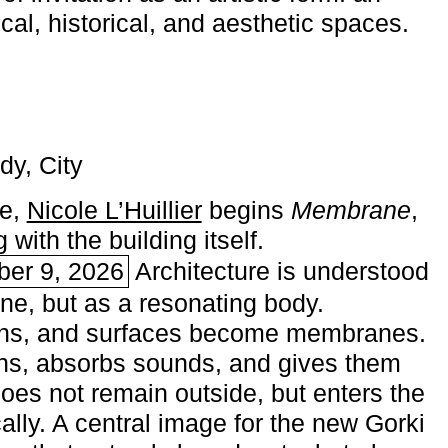
ical, historical, and aesthetic spaces.
dy, City
me,
Nicole L’Huillier
begins ­
Membrane
,
with the building itself.
ber 9, 2026
Architecture is understood
one, but as a resonating body.
ins, and surfaces become membranes.
ns, absorbs sounds, and gives them
does not remain outside, but enters the
ally. A central image for the new Gorki