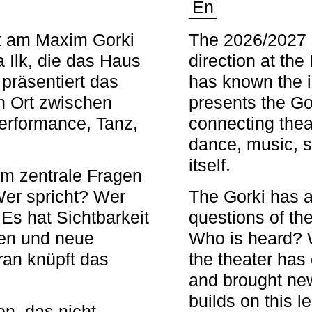
En
nt am Maxim Gorki
The 2026/2027 s
 Ilk, die das Haus
direction at th
 präsentiert das
has known the i
en Ort zwischen
presents the Go
Performance, Tanz,
connecting thea
dance, music, s
itself.
em zentrale Fragen
Wer spricht? Wer
The Gorki has a
s hat Sichtbarkeit
questions of th
en und neue
Who is heard? 
ran knüpft das
the theater has c
and brought new
builds on this l
n, das nicht