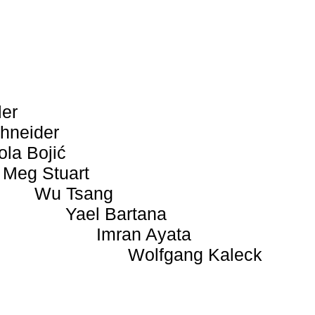
ler
hneider
ola Bojić
Meg Stuart
Wu Tsang
Yael Bartana
Imran Ayata
Wolfgang Kaleck