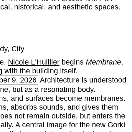
ical, historical, and aesthetic spaces.
dy, City
me,
Nicole L’Huillier
begins ­
Membrane
,
with the building itself.
ber 9, 2026
Architecture is understood
one, but as a resonating body.
ins, and surfaces become membranes.
ns, absorbs sounds, and gives them
does not remain outside, but enters the
ally. A central image for the new Gorki