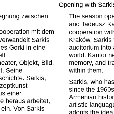
r
Opening with Sarki
egegnung zwischen
The season ope
and
Tadeusz Ka
ooperation mit dem
cooperation wit
erwandelt Sarkis
Kraków, Sarkis 
s Gorki in eine
auditorium into 
elt
world. Kantor n
ater, Objekt, Bild,
memory, and tra
t. Seine
within them.
chichte. Sarkis,
Sarkis, who has
nzeptkunst
since the 1960s
us einer
Armenian histor
e heraus arbeitet,
artistic languag
 ein. Von Sarkis
adopts the idea 