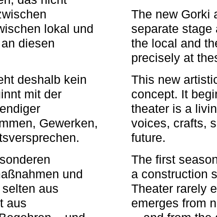
zwischen
The new Gorki 
wischen lokal und
separate stage 
u an diesen
the local and th
precisely at th
eht deshalb kein
This new artisti
nnt mit der
concept. It begi
bendiger
theater is a li
timmen, Gewerken,
voices, crafts,
tsversprechen.
future.
besonderen
The first seaso
rmaßnahmen und
a construction s
 selten aus
Theater rarely 
t aus
emerges from ne