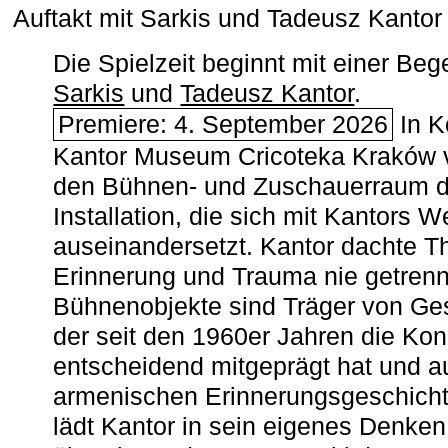
Auftakt mit Sarkis und Tadeusz Kanto
Die Spielzeit beginnt mit einer B
Sarkis
und
Tadeusz Kantor
.
Premiere: 4. September 2026
In K
Kantor Museum Cricoteka Kraków v
den Bühnen- und Zuschauerraum de
Installation, die sich mit Kantors W
auseinandersetzt. Kantor dachte The
Erinnerung und Trauma nie getrenn
Bühnenobjekte sind Träger von Ges
der seit den 1960er Jahren die Ko
entscheidend mitgeprägt hat und a
armenischen ­Erinnerungsgeschicht
lädt Kantor in sein eigenes Denken