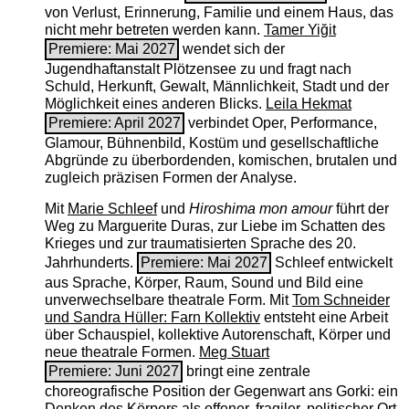
von Verlust, Erinnerung, Familie und einem Haus, das
nicht mehr betreten werden kann.
Tamer Yiğit
Premiere: Mai 2027
wendet sich der
Jugendhaftanstalt Plötzensee zu und fragt nach
Schuld, Herkunft, Gewalt, Männlichkeit, Stadt und der
Möglichkeit eines anderen Blicks.
Leila Hekmat
Premiere: April 2027
verbindet Oper, Performance,
Glamour, Bühnenbild, Kostüm und gesellschaftliche
Abgründe zu überbordenden, komischen, brutalen und
zugleich präzisen Formen der Analyse.
Mit
Marie Schleef
und
Hiroshima mon amour
führt der
Weg zu Marguerite Duras, zur Liebe im Schatten des
Krieges und zur traumatisierten Sprache des 20.
Jahrhunderts.
Premiere: Mai 2027
Schleef entwickelt
aus Sprache, Körper, Raum, Sound und Bild eine
unverwechselbare theatrale Form. Mit
Tom Schneider
und Sandra Hüller: Farn Kollektiv
entsteht eine Arbeit
über Schauspiel, kollektive Autorenschaft, Körper und
neue theatrale Formen.
Meg Stuart
Premiere: Juni 2027
bringt eine zentrale
choreografische Position der Gegenwart ans Gorki: ein
Denken des Körpers als offener, fragiler, politischer Ort.