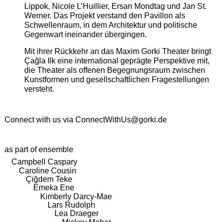
Lippok, Nicole L’Huillier, Ersan Mondtag und Jan St.
Werner. Das Projekt verstand den Pavillon als
Schwellenraum, in dem Architektur und politische
Gegenwart ineinander übergingen.
Mit ihrer Rückkehr an das Maxim Gorki Theater bringt
Çağla Ilk eine international geprägte Perspektive mit,
die Theater als offenen Begegnungsraum zwischen
Kunstformen und gesellschaftlichen Fragestellungen
versteht.
Connect with us via
ConnectWithUs@gorki.de
as part of ensemble
Campbell Caspary
Caroline Cousin
Çiğdem Teke
Emeka Ene
Kimberly Darcy-Mae
Lars Rudolph
Lea Draeger