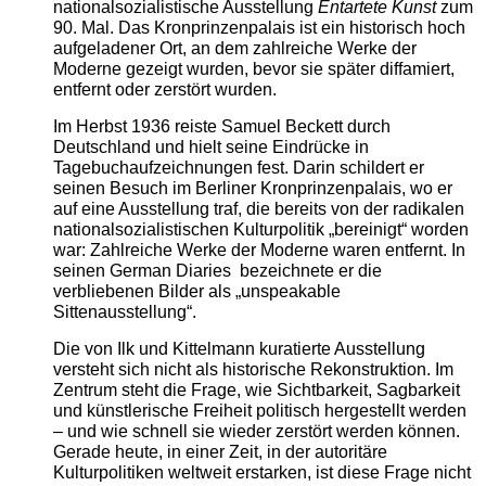
nationalsozialistische Ausstellung
Entartete Kunst
zum
90. Mal. Das Kronprinzenpalais ist ein historisch hoch
aufgeladener Ort, an dem zahlreiche Werke der
Moderne gezeigt wurden, bevor sie später diffamiert,
entfernt oder zerstört wurden.
Im Herbst 1936 reiste Samuel Beckett durch
Deutschland und hielt seine Eindrücke in
Tagebuchaufzeichnungen fest. Darin schildert er
seinen Besuch im Berliner Kronprinzenpalais, wo er
auf eine Ausstellung traf, die bereits von der radikalen
nationalsozialistischen Kulturpolitik „bereinigt“ worden
war: Zahlreiche Werke der Moderne waren entfernt. In
seinen German Diaries bezeichnete er die
verbliebenen Bilder als „unspeakable
Sittenausstellung“.
Die von Ilk und Kittelmann kuratierte Ausstellung
versteht sich nicht als historische Rekonstruktion. Im
Zentrum steht die Frage, wie Sichtbarkeit, Sagbarkeit
und künstlerische Freiheit politisch hergestellt werden
– und wie schnell sie wieder zerstört werden können.
Gerade heute, in einer Zeit, in der autoritäre
Kulturpolitiken weltweit erstarken, ist diese Frage nicht