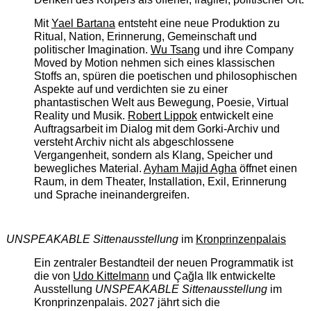
Mit
Yael Bartana
entsteht eine neue Produktion zu
Ritual, Nation, Erinnerung, Gemeinschaft und
politischer Imagination.
Wu Tsang
und ihre Company
Moved by Motion nehmen sich eines klassischen
Stoffs an, spüren die poetischen und philosophischen
Aspekte auf und verdichten sie zu einer
phantastischen Welt aus Bewegung, Poesie, Virtual
Reality und Musik.
Robert Lippok
entwickelt eine
Auftragsarbeit im Dialog mit dem Gorki-Archiv und
versteht Archiv nicht als abgeschlossene
Vergangenheit, sondern als Klang, Speicher und
bewegliches Material.
Ayham Majid Agha
öffnet einen
Raum, in dem Theater, Installation, Exil, Erinnerung
und Sprache ineinandergreifen.
UNSPEAKABLE Sittenausstellung
im
Kronprinzenpalais
Ein zentraler Bestandteil der neuen Programmatik ist
die von
Udo Kittelmann
und Çağla Ilk entwickelte
Ausstellung
UNSPEAKABLE Sittenausstellung
im
Kronprinzenpalais. 2027 jährt sich die