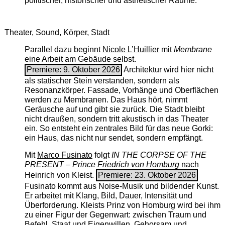
politischer, historischer und ästhetischer Räume.
Theater, Sound, Körper, Stadt
Parallel dazu beginnt
Nicole L’Huillier
mit ­
Membrane
eine Arbeit am Gebäude selbst.
Premiere: 9. Oktober 2026
Architektur wird hier nicht
als statischer Stein verstanden, sondern als
Resonanzkörper. Fassade, Vorhänge und Oberflächen
werden zu Membranen. Das Haus hört, nimmt
Geräusche auf und gibt sie zurück. Die Stadt bleibt
nicht draußen, sondern tritt akustisch in das Theater
ein. So entsteht ein zentrales Bild für das neue Gorki:
ein Haus, das nicht nur sendet, sondern empfängt.
Mit
Marco Fusinato
folgt
IN THE CORPSE OF THE
PRESENT – Prince Friedrich von Homburg
nach
Heinrich von Kleist.
Premiere: 23. Oktober 2026
Fusinato kommt aus Noise-Musik und bildender Kunst.
Er arbeitet mit Klang, Bild, Dauer, Intensität und
Überforderung. Kleists Prinz von Homburg wird bei ihm
zu einer Figur der Gegenwart: zwischen Traum und
Befehl, Staat und Eigenwillen, Gehorsam und