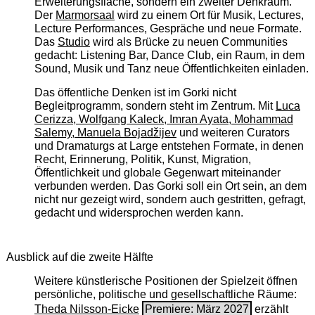
Erweiterungsfläche, sondern ein zweiter Denkraum.
Der
Marmorsaal
wird zu einem Ort für Musik, Lectures,
Lecture Performances, Gespräche und neue Formate.
Das
Studio
wird als Brücke zu neuen Communities
gedacht: Listening Bar, Dance Club, ein Raum, in dem
Sound, Musik und Tanz neue Öffentlichkeiten einladen.
Das öffentliche Denken ist im Gorki nicht
Begleitprogramm, sondern steht im Zentrum. Mit
Luca
Cerizza, Wolfgang Kaleck, Imran Ayata, Mohammad
Salemy, Manuela Bojadžijev
und weiteren Curators
und Dramaturgs at Large entstehen Formate, in denen
Recht, Erinnerung, Politik, Kunst, Migration,
Öffentlichkeit und globale Gegenwart miteinander
verbunden werden. Das Gorki soll ein Ort sein, an dem
nicht nur gezeigt wird, sondern auch gestritten, gefragt,
gedacht und widersprochen werden kann.
Ausblick auf die zweite Hälfte
Weitere künstlerische Positionen der Spielzeit öffnen
persönliche, politische und gesellschaftliche Räume:
Theda Nilsson-Eicke
Premiere: März 2027
erzählt