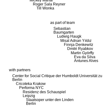
Mickey Mahar
Roger Sala Reyner
Till Wonka
as part of team
Sebastian
Baumgarten
Ludwig Haugk
Misal Adnan Yıldız
Finnja Denkewitz
Dmitri Ryabkov
Martin Györffy
Eva da Silva
Antunes Alves
with partners
Center for Social Critique der Humboldt Universität zu
Berlin
Cricoteka Krakow
Performa NYC
Residenz des Schauspiel
Leipzig
Staatsoper unter den Linden
Berlin