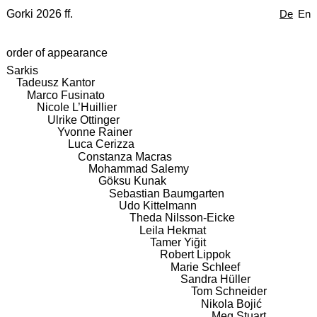
Gorki 2026 ff.
De
En
order of appearance
Sarkis
Tadeusz Kantor
Marco Fusinato
Nicole L’Huillier
Ulrike Ottinger
Yvonne Rainer
Luca Cerizza
Constanza Macras
Mohammad Salemy
Göksu Kunak
Sebastian Baumgarten
Udo Kittelmann
Theda Nilsson-Eicke
Leila Hekmat
Tamer Yiğit
Robert Lippok
Marie Schleef
Sandra Hüller
Tom Schneider
Nikola Bojić
Meg Stuart