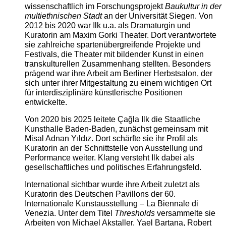
wissenschaftlich im Forschungsprojekt
Baukultur in der
multiethnischen Stadt
an der Universität Siegen. Von
2012 bis 2020 war Ilk u.a. als Dramaturgin und
Kuratorin am Maxim Gorki Theater. Dort verantwortete
sie zahlreiche spartenübergreifende Projekte und
Festivals, die Theater mit bildender Kunst in einen
transkulturellen Zusammenhang stellten. Besonders
prägend war ihre Arbeit am Berliner Herbstsalon, der
sich unter ihrer Mitgestaltung zu einem wichtigen Ort
für interdisziplinäre künstlerische Positionen
entwickelte.
Von 2020 bis 2025 leitete Çağla Ilk die Staatliche
Kunsthalle Baden-Baden, zunächst gemeinsam mit
Misal Adnan Yıldız. Dort schärfte sie ihr Profil als
Kuratorin an der Schnittstelle von Ausstellung und
Performance weiter. Klang versteht Ilk dabei als
gesellschaftliches und politisches Erfahrungsfeld.
International sichtbar wurde ihre Arbeit zuletzt als
Kuratorin des Deutschen Pavillons der 60.
Internationale Kunstausstellung – La Biennale di
Venezia. Unter dem Titel
Thresholds
versammelte sie
Arbeiten von Michael Akstaller, Yael Bartana, Robert