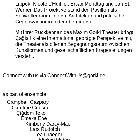
Lippok, Nicole L’Huillier, Ersan Mondtag und Jan St.
Werner. Das Projekt verstand den Pavillon als
Schwellenraum, in dem Architektur und politische
Gegenwart ineinander übergingen.
Mit ihrer Rückkehr an das Maxim Gorki Theater bringt
Çağla Ilk eine international geprägte Perspektive mit,
die Theater als offenen Begegnungsraum zwischen
Kunstformen und gesellschaftlichen Fragestellungen
versteht.
Connect with us via
ConnectWithUs@gorki.de
as part of ensemble
Campbell Caspary
Caroline Cousin
Çiğdem Teke
Emeka Ene
Kimberly Darcy-Mae
Lars Rudolph
Lea Draeger