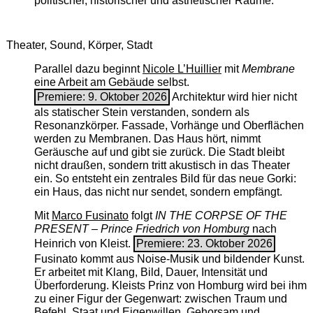
politischer, historischer und ästhetischer Räume.
Theater, Sound, Körper, Stadt
Parallel dazu beginnt
Nicole L’Huillier
mit ­
Membrane
eine Arbeit am Gebäude selbst.
Premiere: 9. Oktober 2026
Architektur wird hier nicht
als statischer Stein verstanden, sondern als
Resonanzkörper. Fassade, Vorhänge und Oberflächen
werden zu Membranen. Das Haus hört, nimmt
Geräusche auf und gibt sie zurück. Die Stadt bleibt
nicht draußen, sondern tritt akustisch in das Theater
ein. So entsteht ein zentrales Bild für das neue Gorki:
ein Haus, das nicht nur sendet, sondern empfängt.
Mit
Marco Fusinato
folgt
IN THE CORPSE OF THE
PRESENT – Prince Friedrich von Homburg
nach
Heinrich von Kleist.
Premiere: 23. Oktober 2026
Fusinato kommt aus Noise-Musik und bildender Kunst.
Er arbeitet mit Klang, Bild, Dauer, Intensität und
Überforderung. Kleists Prinz von Homburg wird bei ihm
zu einer Figur der Gegenwart: zwischen Traum und
Befehl, Staat und Eigenwillen, Gehorsam und