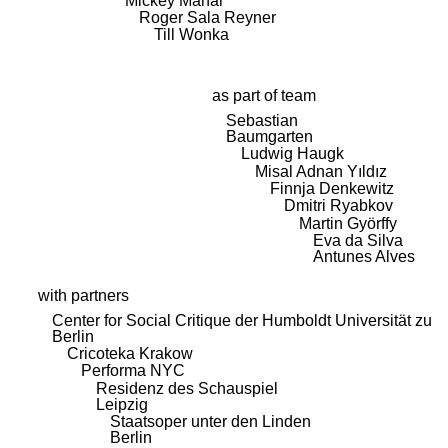
Mickey Mahar
Roger Sala Reyner
Till Wonka
as part of team
Sebastian
Baumgarten
Ludwig Haugk
Misal Adnan Yıldız
Finnja Denkewitz
Dmitri Ryabkov
Martin Györffy
Eva da Silva
Antunes Alves
with partners
Center for Social Critique der Humboldt Universität zu
Berlin
Cricoteka Krakow
Performa NYC
Residenz des Schauspiel
Leipzig
Staatsoper unter den Linden
Berlin