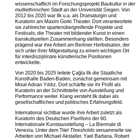
wissenschaftlich im Forschungsprojekt
Baukultur in der
multiethnischen Stadt
an der Universität Siegen. Von
2012 bis 2020 war Ilk u.a. als Dramaturgin und
Kuratorin am Maxim Gorki Theater. Dort verantwortete
sie zahlreiche spartenübergreifende Projekte und
Festivals, die Theater mit bildender Kunst in einen
transkulturellen Zusammenhang stellten. Besonders
prägend war ihre Arbeit am Berliner Herbstsalon, der
sich unter ihrer Mitgestaltung zu einem wichtigen Ort
für interdisziplinäre künstlerische Positionen
entwickelte.
Von 2020 bis 2025 leitete Çağla Ilk die Staatliche
Kunsthalle Baden-Baden, zunächst gemeinsam mit
Misal Adnan Yıldız. Dort schärfte sie ihr Profil als
Kuratorin an der Schnittstelle von Ausstellung und
Performance weiter. Klang versteht Ilk dabei als
gesellschaftliches und politisches Erfahrungsfeld.
International sichtbar wurde ihre Arbeit zuletzt als
Kuratorin des Deutschen Pavillons der 60.
Internationale Kunstausstellung – La Biennale di
Venezia. Unter dem Titel
Thresholds
versammelte sie
Arbeiten von Michael Akstaller, Yael Bartana, Robert