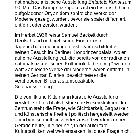
nationalsozialistische Ausstellung
Entartete Kunst
zum
90. Mal. Das Kronprinzenpalais ist ein historisch hoch
aufgeladener Ort, an dem zahlreiche Werke der
Moderne gezeigt wurden, bevor sie später diffamiert,
entfernt oder zerstört wurden.
Im Herbst 1936 reiste Samuel Beckett durch
Deutschland und hielt seine Eindrücke in
Tagebuchaufzeichnungen fest. Darin schildert er
seinen Besuch im Berliner Kronprinzenpalais, wo er
auf eine Ausstellung traf, die bereits von der radikalen
nationalsozialistischen Kulturpolitik „bereinigt“ worden
war: Zahlreiche Werke der Moderne waren entfernt. In
seinen German Diaries bezeichnete er die
verbliebenen Bilder als „unspeakable
Sittenausstellung“.
Die von Ilk und Kittelmann kuratierte Ausstellung
versteht sich nicht als historische Rekonstruktion. Im
Zentrum steht die Frage, wie Sichtbarkeit, Sagbarkeit
und künstlerische Freiheit politisch hergestellt werden
– und wie schnell sie wieder zerstört werden können.
Gerade heute, in einer Zeit, in der autoritäre
Kulturpolitiken weltweit erstarken, ist diese Frage nicht