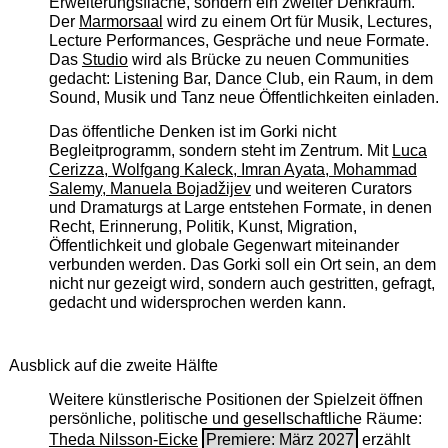
Erweiterungsfläche, sondern ein zweiter Denkraum.
Der
Marmorsaal
wird zu einem Ort für Musik, Lectures,
Lecture Performances, Gespräche und neue Formate.
Das
Studio
wird als Brücke zu neuen Communities
gedacht: Listening Bar, Dance Club, ein Raum, in dem
Sound, Musik und Tanz neue Öffentlichkeiten einladen.
Das öffentliche Denken ist im Gorki nicht
Begleitprogramm, sondern steht im Zentrum. Mit
Luca
Cerizza, Wolfgang Kaleck, Imran Ayata, Mohammad
Salemy, Manuela Bojadžijev
und weiteren Curators
und Dramaturgs at Large entstehen Formate, in denen
Recht, Erinnerung, Politik, Kunst, Migration,
Öffentlichkeit und globale Gegenwart miteinander
verbunden werden. Das Gorki soll ein Ort sein, an dem
nicht nur gezeigt wird, sondern auch gestritten, gefragt,
gedacht und widersprochen werden kann.
Ausblick auf die zweite Hälfte
Weitere künstlerische Positionen der Spielzeit öffnen
persönliche, politische und gesellschaftliche Räume:
Theda Nilsson-Eicke
Premiere: März 2027
erzählt