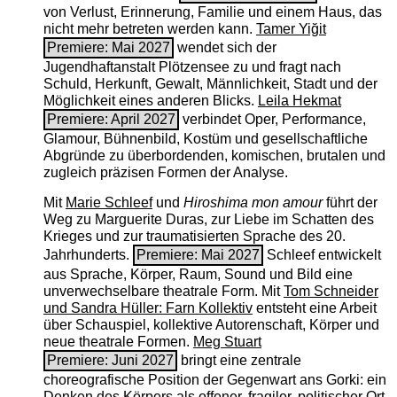
von Verlust, Erinnerung, Familie und einem Haus, das
nicht mehr betreten werden kann.
Tamer Yiğit
Premiere: Mai 2027
wendet sich der
Jugendhaftanstalt Plötzensee zu und fragt nach
Schuld, Herkunft, Gewalt, Männlichkeit, Stadt und der
Möglichkeit eines anderen Blicks.
Leila Hekmat
Premiere: April 2027
verbindet Oper, Performance,
Glamour, Bühnenbild, Kostüm und gesellschaftliche
Abgründe zu überbordenden, komischen, brutalen und
zugleich präzisen Formen der Analyse.
Mit
Marie Schleef
und
Hiroshima mon amour
führt der
Weg zu Marguerite Duras, zur Liebe im Schatten des
Krieges und zur traumatisierten Sprache des 20.
Jahrhunderts.
Premiere: Mai 2027
Schleef entwickelt
aus Sprache, Körper, Raum, Sound und Bild eine
unverwechselbare theatrale Form. Mit
Tom Schneider
und Sandra Hüller: Farn Kollektiv
entsteht eine Arbeit
über Schauspiel, kollektive Autorenschaft, Körper und
neue theatrale Formen.
Meg Stuart
Premiere: Juni 2027
bringt eine zentrale
choreografische Position der Gegenwart ans Gorki: ein
Denken des Körpers als offener, fragiler, politischer Ort.