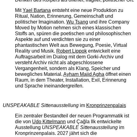
Mit
Yael Bartana
entsteht eine neue Produktion zu
Ritual, Nation, Erinnerung, Gemeinschaft und
politischer Imagination.
Wu Tsang
und ihre Company
Moved by Motion nehmen sich eines klassischen
Stoffs an, spüren die poetischen und philosophischen
Aspekte auf und verdichten sie zu einer
phantastischen Welt aus Bewegung, Poesie, Virtual
Reality und Musik.
Robert Lippok
entwickelt eine
Auftragsarbeit im Dialog mit dem Gorki-Archiv und
versteht Archiv nicht als abgeschlossene
Vergangenheit, sondern als Klang, Speicher und
bewegliches Material.
Ayham Majid Agha
öffnet einen
Raum, in dem Theater, Installation, Exil, Erinnerung
und Sprache ineinandergreifen.
UNSPEAKABLE Sittenausstellung
im
Kronprinzenpalais
Ein zentraler Bestandteil der neuen Programmatik ist
die von
Udo Kittelmann
und Çağla Ilk entwickelte
Ausstellung
UNSPEAKABLE Sittenausstellung
im
Kronprinzenpalais. 2027 jährt sich die