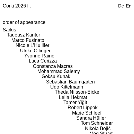
Gorki 2026 ff.
De
En
order of appearance
Sarkis
Tadeusz Kantor
Marco Fusinato
Nicole L’Huillier
Ulrike Ottinger
Yvonne Rainer
Luca Cerizza
Constanza Macras
Mohammad Salemy
Göksu Kunak
Sebastian Baumgarten
Udo Kittelmann
Theda Nilsson-Eicke
Leila Hekmat
Tamer Yiğit
Robert Lippok
Marie Schleef
Sandra Hüller
Tom Schneider
Nikola Bojić
Meg Stuart