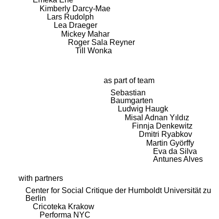
Kimberly Darcy-Mae
Lars Rudolph
Lea Draeger
Mickey Mahar
Roger Sala Reyner
Till Wonka
as part of team
Sebastian
Baumgarten
Ludwig Haugk
Misal Adnan Yıldız
Finnja Denkewitz
Dmitri Ryabkov
Martin Györffy
Eva da Silva
Antunes Alves
with partners
Center for Social Critique der Humboldt Universität zu
Berlin
Cricoteka Krakow
Performa NYC