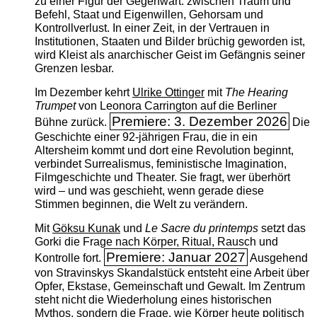
zu einer Figur der Gegenwart: zwischen Traum und
Befehl, Staat und Eigenwillen, Gehorsam und
Kontrollverlust. In einer Zeit, in der Vertrauen in
Institutionen, Staaten und Bilder brüchig geworden ist,
wird Kleist als anarchischer Geist im Gefängnis seiner
Grenzen lesbar.
Im Dezember kehrt
Ulrike Ottinger
mit
The ­Hearing
Trumpet
von Leonora Carrington auf die Berliner
Premiere: 3. Dezember 2026
Bühne zurück.
Die
Geschichte einer 92-jährigen Frau, die in ein
Altersheim kommt und dort eine Revolution beginnt,
verbindet Surrealismus, feministische Imagination,
Filmgeschichte und Theater. Sie fragt, wer überhört
wird – und was geschieht, wenn gerade diese
Stimmen beginnen, die Welt zu verändern.
Mit
Göksu Kunak
und
Le Sacre du printemps
setzt das
Gorki die Frage nach Körper, Ritual, Rausch und
Premiere: Januar 2027
Kontrolle fort.
Ausgehend
von Stravinskys Skandalstück entsteht eine Arbeit über
Opfer, Ekstase, Gemeinschaft und Gewalt. Im Zentrum
steht nicht die Wiederholung eines historischen
Mythos, sondern die Frage, wie Körper heute politisch