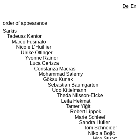
De
En
order of appearance
Sarkis
Tadeusz Kantor
Marco Fusinato
Nicole L’Huillier
Ulrike Ottinger
Yvonne Rainer
Luca Cerizza
Constanza Macras
Mohammad Salemy
Göksu Kunak
Sebastian Baumgarten
Udo Kittelmann
Theda Nilsson-Eicke
Leila Hekmat
Tamer Yiğit
Robert Lippok
Marie Schleef
Sandra Hüller
Tom Schneider
Nikola Bojić
Meg Stuart