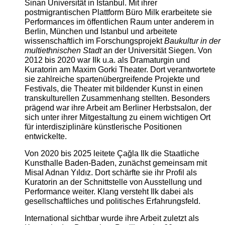
Sinan Universität in Istanbul. Mit ihrer
postmigrantischen Plattform Büro Milk erarbeitete sie
Performances im öffentlichen Raum unter anderem in
Berlin, München und Istanbul und arbeitete
wissenschaftlich im Forschungsprojekt
Baukultur in der
multiethnischen Stadt
an der Universität Siegen. Von
2012 bis 2020 war Ilk u.a. als Dramaturgin und
Kuratorin am Maxim Gorki Theater. Dort verantwortete
sie zahlreiche spartenübergreifende Projekte und
Festivals, die Theater mit bildender Kunst in einen
transkulturellen Zusammenhang stellten. Besonders
prägend war ihre Arbeit am Berliner Herbstsalon, der
sich unter ihrer Mitgestaltung zu einem wichtigen Ort
für interdisziplinäre künstlerische Positionen
entwickelte.
Von 2020 bis 2025 leitete Çağla Ilk die Staatliche
Kunsthalle Baden-Baden, zunächst gemeinsam mit
Misal Adnan Yıldız. Dort schärfte sie ihr Profil als
Kuratorin an der Schnittstelle von Ausstellung und
Performance weiter. Klang versteht Ilk dabei als
gesellschaftliches und politisches Erfahrungsfeld.
International sichtbar wurde ihre Arbeit zuletzt als