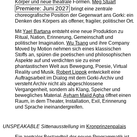
Körper und neue theatrale Formen.
Meg Stuart
Premiere: Juni 2027
bringt eine zentrale
choreografische Position der Gegenwart ans Gorki: ein
Denken des Körpers als offener, fragiler, politischer Ort.
Mit
Yael Bartana
entsteht eine neue Produktion zu
Ritual, Nation, Erinnerung, Gemeinschaft und
politischer Imagination.
Wu Tsang
und ihre Company
Moved by Motion nehmen sich eines klassischen
Stoffs an, spüren die poetischen und philosophischen
Aspekte auf und verdichten sie zu einer
phantastischen Welt aus Bewegung, Poesie, Virtual
Reality und Musik.
Robert Lippok
entwickelt eine
Auftragsarbeit im Dialog mit dem Gorki-Archiv und
versteht Archiv nicht als abgeschlossene
Vergangenheit, sondern als Klang, Speicher und
bewegliches Material.
Ayham Majid Agha
öffnet einen
Raum, in dem Theater, Installation, Exil, Erinnerung
und Sprache ineinandergreifen.
UNSPEAKABLE Sittenausstellung
im
Kronprinzenpalais
Ein zentraler Bestandteil der neuen Programmatik ist