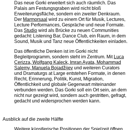
Das neue Gorki erweitert sich auch räumlich. Das
Palais am Festungsgraben wird nicht bloß
Erweiterungsfläche, sondern ein zweiter Denkraum.
Der
Marmorsaal
wird zu einem Ort für Musik, Lectures,
Lecture Performances, Gespräche und neue Formate.
Das
Studio
wird als Brücke zu neuen Communities
gedacht: Listening Bar, Dance Club, ein Raum, in dem
Sound, Musik und Tanz neue Öffentlichkeiten einladen.
Das öffentliche Denken ist im Gorki nicht
Begleitprogramm, sondern steht im Zentrum. Mit
Luca
Cerizza, Wolfgang Kaleck, Imran Ayata, Mohammad
Salemy, Manuela Bojadžijev
und weiteren Curators
und Dramaturgs at Large entstehen Formate, in denen
Recht, Erinnerung, Politik, Kunst, Migration,
Öffentlichkeit und globale Gegenwart miteinander
verbunden werden. Das Gorki soll ein Ort sein, an dem
nicht nur gezeigt wird, sondern auch gestritten, gefragt,
gedacht und widersprochen werden kann.
Ausblick auf die zweite Hälfte
Weitere künstlerische Positionen der Spielzeit öffnen