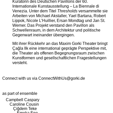
Kuratorin des Deutschen Pavillons der 60.
Internationale Kunstausstellung – La Biennale di
Venezia. Unter dem Titel
Thresholds
versammelte sie
Arbeiten von Michael Akstaller, Yael Bartana, Robert
Lippok, Nicole L’Huillier, Ersan Mondtag und Jan St.
Werner. Das Projekt verstand den Pavillon als
Schwellenraum, in dem Architektur und politische
Gegenwart ineinander übergingen.
Mit ihrer Rückkehr an das Maxim Gorki Theater bringt
Çağla Ilk eine international geprägte Perspektive mit,
die Theater als offenen Begegnungsraum zwischen
Kunstformen und gesellschaftlichen Fragestellungen
versteht.
Connect with us via
ConnectWithUs@gorki.de
as part of ensemble
Campbell Caspary
Caroline Cousin
Çiğdem Teke
Emeka Ene