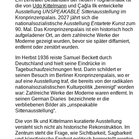
die von
Udo Kittelmann
und Çağla Ilk entwickelte
Ausstellung
UNSPEAKABLE Sittenausstellung
im
Kronprinzenpalais. 2027 jährt sich die
nationalsozialistische Ausstellung
Entartete Kunst
zum
90. Mal. Das Kronprinzenpalais ist ein historisch hoch
aufgeladener Ort, an dem zahlreiche Werke der
Moderne gezeigt wurden, bevor sie später diffamiert,
entfernt oder zerstört wurden.
Im Herbst 1936 reiste Samuel Beckett durch
Deutschland und hielt seine Eindrücke in
Tagebuchaufzeichnungen fest. Darin schildert er
seinen Besuch im Berliner Kronprinzenpalais, wo er
auf eine Ausstellung traf, die bereits von der radikalen
nationalsozialistischen Kulturpolitik „bereinigt“ worden
war: Zahlreiche Werke der Moderne waren entfernt. In
seinen German Diaries bezeichnete er die
verbliebenen Bilder als „unspeakable
Sittenausstellung“.
Die von Ilk und Kittelmann kuratierte Ausstellung
versteht sich nicht als historische Rekonstruktion. Im
Zentrum steht die Frage, wie Sichtbarkeit, Sagbarkeit
und künstlerische Freiheit politisch hergestellt werden