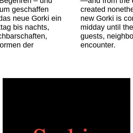
 Begehren – und
—and from the q
aum geschaffen
created nonethel
das neue Gorki ein
new Gorki is c
tag bis nachts,
midday until the
achbarschaften,
guests, neighbo
Formen der
encounter.