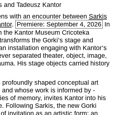
s and Tadeusz Kantor
ns with an encounter between
Sarkis
ntor
.
Premiere: September 4, 2026
In
h the ­Kantor Museum Cricoteka
transforms the Gorki’s stage and
an installation engaging with Kantor’s
ever separated theater, object, image,
uma. His stage objects carried history
 profoundly shaped conceptual art
 and whose work is informed by ­
ies of memory, invites Kantor into his
e. Following Sarkis, the new Gorki
of invitation as an artistic form: an