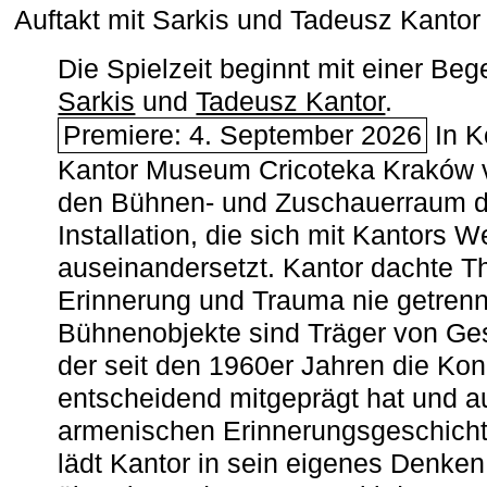
Auftakt mit Sarkis und Tadeusz Kanto
Die Spielzeit beginnt mit einer B
Sarkis
und
Tadeusz Kantor
.
Premiere: 4. September 2026
In K
Kantor Museum Cricoteka Kraków v
den Bühnen- und Zuschauerraum de
Installation, die sich mit Kantors W
auseinandersetzt. Kantor dachte The
Erinnerung und Trauma nie getrenn
Bühnenobjekte sind Träger von Ges
der seit den 1960er Jahren die Ko
entscheidend mitgeprägt hat und a
armenischen ­Erinnerungsgeschicht
lädt Kantor in sein eigenes Denken