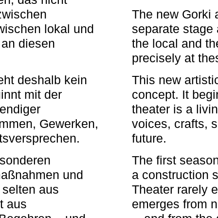
zwischen
The new Gorki 
wischen lokal und
separate stage 
u an diesen
the local and th
precisely at th
eht deshalb kein
This new artisti
nnt mit der
concept. It begi
bendiger
theater is a li
timmen, Gewerken,
voices, crafts,
tsversprechen.
future.
besonderen
The first seaso
rmaßnahmen und
a construction s
 selten aus
Theater rarely 
t aus
emerges from ne