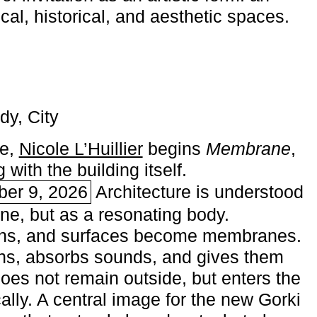
ical, historical, and aesthetic spaces.
dy, City
me,
Nicole L’Huillier
begins ­
Membrane
,
with the building itself.
ber 9, 2026
Architecture is understood
one, but as a resonating body.
ins, and surfaces become membranes.
ns, absorbs sounds, and gives them
does not remain outside, but enters the
ally. A central image for the new Gorki