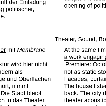
iff der Einladung
opening of polit
g politischer,
me.
Theater, Sound, Bo
ier
mit ­
Membrane
At the same ti
a work engaging 
tur wird hier nicht
Premiere: Octo
ndern als
not as static st
ge und Oberflächen
Facades, curta
ört, nimmt
The house liste
Die Stadt bleibt
back. The city 
sch in das Theater
theater acoustic