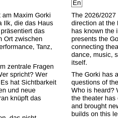
En
nt am Maxim Gorki
The 2026/2027 s
 Ilk, die das Haus
direction at th
 präsentiert das
has known the i
en Ort zwischen
presents the Go
Performance, Tanz,
connecting thea
dance, music, s
itself.
em zentrale Fragen
Wer spricht? Wer
The Gorki has a
s hat Sichtbarkeit
questions of th
en und neue
Who is heard? 
ran knüpft das
the theater has c
and brought new
builds on this l
n, das nicht