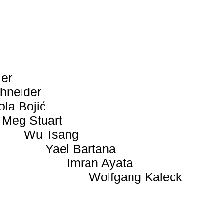
ler
hneider
ola Bojić
Meg Stuart
Wu Tsang
Yael Bartana
Imran Ayata
Wolfgang Kaleck