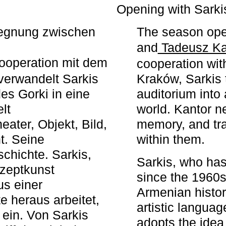
r
Opening with Sarki
egegnung zwischen
The season ope
and
Tadeusz Ka
ooperation mit dem
cooperation wit
erwandelt Sarkis
Kraków, Sarkis 
s Gorki in eine
auditorium into 
elt
world. Kantor n
ater, Objekt, Bild,
memory, and tra
t. Seine
within them.
chichte. Sarkis,
Sarkis, who has
nzeptkunst
since the 1960s
us einer
Armenian histor
e heraus arbeitet,
artistic languag
 ein. Von Sarkis
adopts the idea 