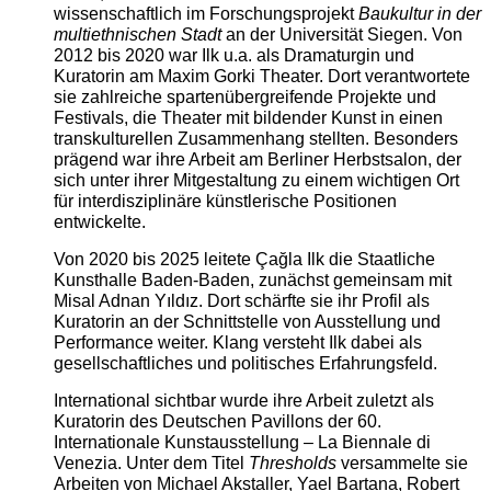
wissenschaftlich im Forschungsprojekt
Baukultur in der
multiethnischen Stadt
an der Universität Siegen. Von
2012 bis 2020 war Ilk u.a. als Dramaturgin und
Kuratorin am Maxim Gorki Theater. Dort verantwortete
sie zahlreiche spartenübergreifende Projekte und
Festivals, die Theater mit bildender Kunst in einen
transkulturellen Zusammenhang stellten. Besonders
prägend war ihre Arbeit am Berliner Herbstsalon, der
sich unter ihrer Mitgestaltung zu einem wichtigen Ort
für interdisziplinäre künstlerische Positionen
entwickelte.
Von 2020 bis 2025 leitete Çağla Ilk die Staatliche
Kunsthalle Baden-Baden, zunächst gemeinsam mit
Misal Adnan Yıldız. Dort schärfte sie ihr Profil als
Kuratorin an der Schnittstelle von Ausstellung und
Performance weiter. Klang versteht Ilk dabei als
gesellschaftliches und politisches Erfahrungsfeld.
International sichtbar wurde ihre Arbeit zuletzt als
Kuratorin des Deutschen Pavillons der 60.
Internationale Kunstausstellung – La Biennale di
Venezia. Unter dem Titel
Thresholds
versammelte sie
Arbeiten von Michael Akstaller, Yael Bartana, Robert