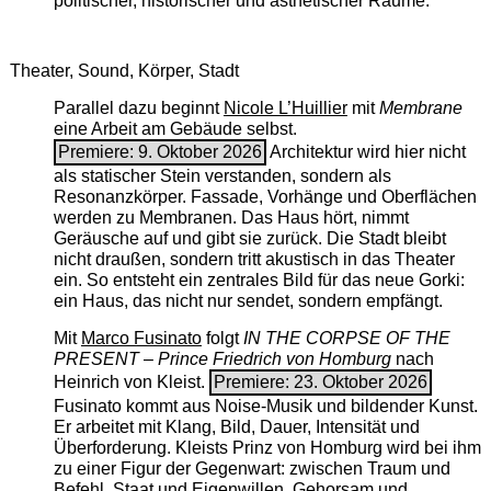
politischer, historischer und ästhetischer Räume.
Theater, Sound, Körper, Stadt
Parallel dazu beginnt
Nicole L’Huillier
mit ­
Membrane
eine Arbeit am Gebäude selbst.
Premiere: 9. Oktober 2026
Architektur wird hier nicht
als statischer Stein verstanden, sondern als
Resonanzkörper. Fassade, Vorhänge und Oberflächen
werden zu Membranen. Das Haus hört, nimmt
Geräusche auf und gibt sie zurück. Die Stadt bleibt
nicht draußen, sondern tritt akustisch in das Theater
ein. So entsteht ein zentrales Bild für das neue Gorki:
ein Haus, das nicht nur sendet, sondern empfängt.
Mit
Marco Fusinato
folgt
IN THE CORPSE OF THE
PRESENT – Prince Friedrich von Homburg
nach
Heinrich von Kleist.
Premiere: 23. Oktober 2026
Fusinato kommt aus Noise-Musik und bildender Kunst.
Er arbeitet mit Klang, Bild, Dauer, Intensität und
Überforderung. Kleists Prinz von Homburg wird bei ihm
zu einer Figur der Gegenwart: zwischen Traum und
Befehl, Staat und Eigenwillen, Gehorsam und