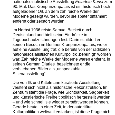
nationalsozialistische Ausstellung
Entartete Kunst
zum
90. Mal. Das Kronprinzenpalais ist ein historisch hoch
aufgeladener Ort, an dem zahlreiche Werke der
Moderne gezeigt wurden, bevor sie später diffamiert,
entfernt oder zerstört wurden.
Im Herbst 1936 reiste Samuel Beckett durch
Deutschland und hielt seine Eindrücke in
Tagebuchaufzeichnungen fest. Darin schildert er
seinen Besuch im Berliner Kronprinzenpalais, wo er
auf eine Ausstellung traf, die bereits von der radikalen
nationalsozialistischen Kulturpolitik „bereinigt“ worden
war: Zahlreiche Werke der Moderne waren entfernt. In
seinen German Diaries bezeichnete er die
verbliebenen Bilder als „unspeakable
Sittenausstellung“.
Die von Ilk und Kittelmann kuratierte Ausstellung
versteht sich nicht als historische Rekonstruktion. Im
Zentrum steht die Frage, wie Sichtbarkeit, Sagbarkeit
und künstlerische Freiheit politisch hergestellt werden
– und wie schnell sie wieder zerstört werden können.
Gerade heute, in einer Zeit, in der autoritäre
Kulturpolitiken weltweit erstarken, ist diese Frage nicht