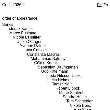
Gorki 2026 ff.
De
En
order of appearance
Sarkis
Tadeusz Kantor
Marco Fusinato
Nicole L’Huillier
Ulrike Ottinger
Yvonne Rainer
Luca Cerizza
Constanza Macras
Mohammad Salemy
Göksu Kunak
Sebastian Baumgarten
Udo Kittelmann
Theda Nilsson-Eicke
Leila Hekmat
Tamer Yiğit
Robert Lippok
Marie Schleef
Sandra Hüller
Tom Schneider
Nikola Bojić
Meg Stuart