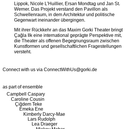
Lippok, Nicole L’Huillier, Ersan Mondtag und Jan St.
Werner. Das Projekt verstand den Pavillon als
Schwellenraum, in dem Architektur und politische
Gegenwart ineinander übergingen.
Mit ihrer Rückkehr an das Maxim Gorki Theater bringt
Çağla Ilk eine international geprägte Perspektive mit,
die Theater als offenen Begegnungsraum zwischen
Kunstformen und gesellschaftlichen Fragestellungen
versteht.
Connect with us via
ConnectWithUs@gorki.de
as part of ensemble
Campbell Caspary
Caroline Cousin
Çiğdem Teke
Emeka Ene
Kimberly Darcy-Mae
Lars Rudolph
Lea Draeger