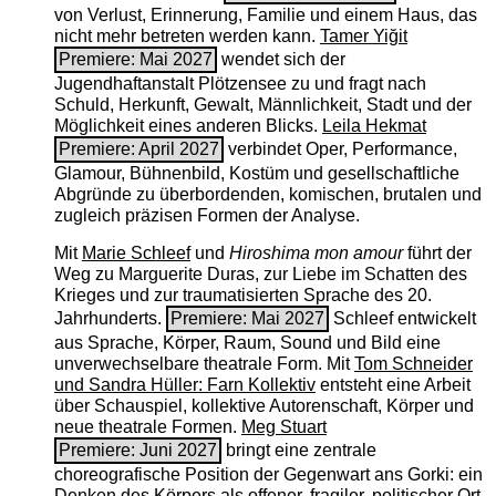
von Verlust, Erinnerung, Familie und einem Haus, das
nicht mehr betreten werden kann.
Tamer Yiğit
Premiere: Mai 2027
wendet sich der
Jugendhaftanstalt Plötzensee zu und fragt nach
Schuld, Herkunft, Gewalt, Männlichkeit, Stadt und der
Möglichkeit eines anderen Blicks.
Leila Hekmat
Premiere: April 2027
verbindet Oper, Performance,
Glamour, Bühnenbild, Kostüm und gesellschaftliche
Abgründe zu überbordenden, komischen, brutalen und
zugleich präzisen Formen der Analyse.
Mit
Marie Schleef
und
Hiroshima mon amour
führt der
Weg zu Marguerite Duras, zur Liebe im Schatten des
Krieges und zur traumatisierten Sprache des 20.
Jahrhunderts.
Premiere: Mai 2027
Schleef entwickelt
aus Sprache, Körper, Raum, Sound und Bild eine
unverwechselbare theatrale Form. Mit
Tom Schneider
und Sandra Hüller: Farn Kollektiv
entsteht eine Arbeit
über Schauspiel, kollektive Autorenschaft, Körper und
neue theatrale Formen.
Meg Stuart
Premiere: Juni 2027
bringt eine zentrale
choreografische Position der Gegenwart ans Gorki: ein
Denken des Körpers als offener, fragiler, politischer Ort.