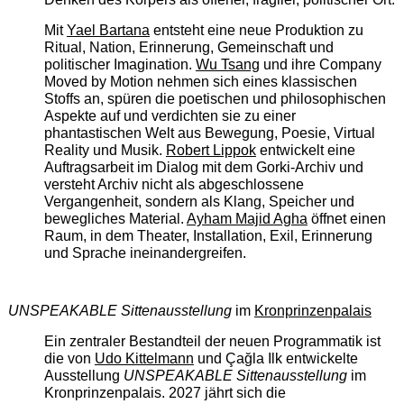
Mit
Yael Bartana
entsteht eine neue Produktion zu
Ritual, Nation, Erinnerung, Gemeinschaft und
politischer Imagination.
Wu Tsang
und ihre Company
Moved by Motion nehmen sich eines klassischen
Stoffs an, spüren die poetischen und philosophischen
Aspekte auf und verdichten sie zu einer
phantastischen Welt aus Bewegung, Poesie, Virtual
Reality und Musik.
Robert Lippok
entwickelt eine
Auftragsarbeit im Dialog mit dem Gorki-Archiv und
versteht Archiv nicht als abgeschlossene
Vergangenheit, sondern als Klang, Speicher und
bewegliches Material.
Ayham Majid Agha
öffnet einen
Raum, in dem Theater, Installation, Exil, Erinnerung
und Sprache ineinandergreifen.
UNSPEAKABLE Sittenausstellung
im
Kronprinzenpalais
Ein zentraler Bestandteil der neuen Programmatik ist
die von
Udo Kittelmann
und Çağla Ilk entwickelte
Ausstellung
UNSPEAKABLE Sittenausstellung
im
Kronprinzenpalais. 2027 jährt sich die