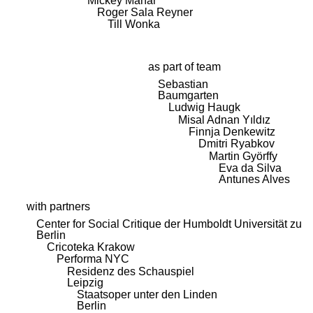
Mickey Mahar
Roger Sala Reyner
Till Wonka
as part of team
Sebastian
Baumgarten
Ludwig Haugk
Misal Adnan Yıldız
Finnja Denkewitz
Dmitri Ryabkov
Martin Györffy
Eva da Silva
Antunes Alves
with partners
Center for Social Critique der Humboldt Universität zu
Berlin
Cricoteka Krakow
Performa NYC
Residenz des Schauspiel
Leipzig
Staatsoper unter den Linden
Berlin