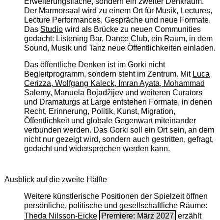
Erweiterungsfläche, sondern ein zweiter Denkraum.
Der
Marmorsaal
wird zu einem Ort für Musik, Lectures,
Lecture Performances, Gespräche und neue Formate.
Das
Studio
wird als Brücke zu neuen Communities
gedacht: Listening Bar, Dance Club, ein Raum, in dem
Sound, Musik und Tanz neue Öffentlichkeiten einladen.
Das öffentliche Denken ist im Gorki nicht
Begleitprogramm, sondern steht im Zentrum. Mit
Luca
Cerizza, Wolfgang Kaleck, Imran Ayata, Mohammad
Salemy, Manuela Bojadžijev
und weiteren Curators
und Dramaturgs at Large entstehen Formate, in denen
Recht, Erinnerung, Politik, Kunst, Migration,
Öffentlichkeit und globale Gegenwart miteinander
verbunden werden. Das Gorki soll ein Ort sein, an dem
nicht nur gezeigt wird, sondern auch gestritten, gefragt,
gedacht und widersprochen werden kann.
Ausblick auf die zweite Hälfte
Weitere künstlerische Positionen der Spielzeit öffnen
persönliche, politische und gesellschaftliche Räume:
Theda Nilsson-Eicke
Premiere: März 2027
erzählt