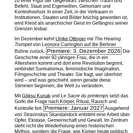
zu einer Figur der Gegenwart: zwischen Traum und
Befehl, Staat und Eigenwillen, Gehorsam und
Kontrollverlust. In einer Zeit, in der Vertrauen in
Institutionen, Staaten und Bilder brüchig geworden ist,
wird Kleist als anarchischer Geist im Gefängnis seiner
Grenzen lesbar.
Im Dezember kehrt
Ulrike Ottinger
mit
The ­Hearing
Trumpet
von Leonora Carrington auf die Berliner
Premiere: 3. Dezember 2026
Bühne zurück.
Die
Geschichte einer 92-jährigen Frau, die in ein
Altersheim kommt und dort eine Revolution beginnt,
verbindet Surrealismus, feministische Imagination,
Filmgeschichte und Theater. Sie fragt, wer überhört
wird – und was geschieht, wenn gerade diese
Stimmen beginnen, die Welt zu verändern.
Mit
Göksu Kunak
und
Le Sacre du printemps
setzt das
Gorki die Frage nach Körper, Ritual, Rausch und
Premiere: Januar 2027
Kontrolle fort.
Ausgehend
von Stravinskys Skandalstück entsteht eine Arbeit über
Opfer, Ekstase, Gemeinschaft und Gewalt. Im Zentrum
steht nicht die Wiederholung eines historischen
Mythos, sondern die Frage, wie Körper heute politisch