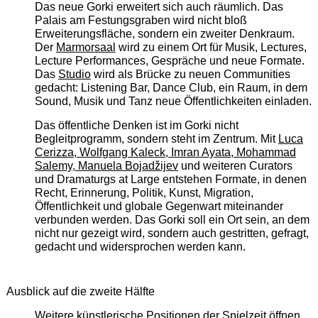
Das neue Gorki erweitert sich auch räumlich. Das
Palais am Festungsgraben wird nicht bloß
Erweiterungsfläche, sondern ein zweiter Denkraum.
Der
Marmorsaal
wird zu einem Ort für Musik, Lectures,
Lecture Performances, Gespräche und neue Formate.
Das
Studio
wird als Brücke zu neuen Communities
gedacht: Listening Bar, Dance Club, ein Raum, in dem
Sound, Musik und Tanz neue Öffentlichkeiten einladen.
Das öffentliche Denken ist im Gorki nicht
Begleitprogramm, sondern steht im Zentrum. Mit
Luca
Cerizza, Wolfgang Kaleck, Imran Ayata, Mohammad
Salemy, Manuela Bojadžijev
und weiteren Curators
und Dramaturgs at Large entstehen Formate, in denen
Recht, Erinnerung, Politik, Kunst, Migration,
Öffentlichkeit und globale Gegenwart miteinander
verbunden werden. Das Gorki soll ein Ort sein, an dem
nicht nur gezeigt wird, sondern auch gestritten, gefragt,
gedacht und widersprochen werden kann.
Ausblick auf die zweite Hälfte
Weitere künstlerische Positionen der Spielzeit öffnen