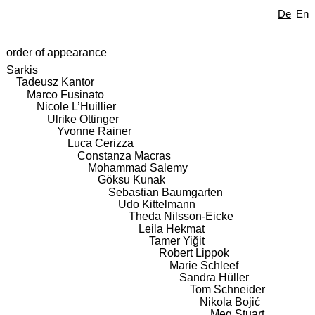
De
En
order of appearance
Sarkis
Tadeusz Kantor
Marco Fusinato
Nicole L’Huillier
Ulrike Ottinger
Yvonne Rainer
Luca Cerizza
Constanza Macras
Mohammad Salemy
Göksu Kunak
Sebastian Baumgarten
Udo Kittelmann
Theda Nilsson-Eicke
Leila Hekmat
Tamer Yiğit
Robert Lippok
Marie Schleef
Sandra Hüller
Tom Schneider
Nikola Bojić
Meg Stuart