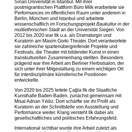
Sinan Universität in Istanbul. Mit ihrer
postmigrantischen Plattform Büro Milk erarbeitete sie
Performances im öffentlichen Raum unter anderem in
Berlin, München und Istanbul und arbeitete
wissenschaftlich im Forschungsprojekt
Baukultur in der
multiethnischen Stadt
an der Universität Siegen. Von
2012 bis 2020 war Ilk u.a. als Dramaturgin und
Kuratorin am Maxim Gorki Theater. Dort verantwortete
sie zahlreiche spartenübergreifende Projekte und
Festivals, die Theater mit bildender Kunst in einen
transkulturellen Zusammenhang stellten. Besonders
prägend war ihre Arbeit am Berliner Herbstsalon, der
sich unter ihrer Mitgestaltung zu einem wichtigen Ort
für interdisziplinäre künstlerische Positionen
entwickelte.
Von 2020 bis 2025 leitete Çağla Ilk die Staatliche
Kunsthalle Baden-Baden, zunächst gemeinsam mit
Misal Adnan Yıldız. Dort schärfte sie ihr Profil als
Kuratorin an der Schnittstelle von Ausstellung und
Performance weiter. Klang versteht Ilk dabei als
gesellschaftliches und politisches Erfahrungsfeld.
International sichtbar wurde ihre Arbeit zuletzt als