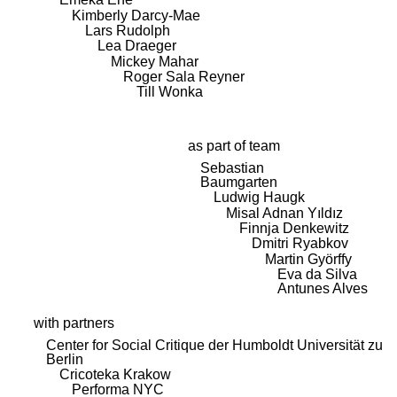
Kimberly Darcy-Mae
Lars Rudolph
Lea Draeger
Mickey Mahar
Roger Sala Reyner
Till Wonka
as part of team
Sebastian
Baumgarten
Ludwig Haugk
Misal Adnan Yıldız
Finnja Denkewitz
Dmitri Ryabkov
Martin Györffy
Eva da Silva
Antunes Alves
with partners
Center for Social Critique der Humboldt Universität zu
Berlin
Cricoteka Krakow
Performa NYC