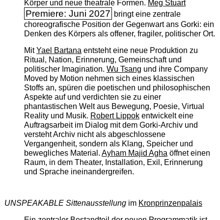
Körper und neue theatrale Formen.
Meg Stuart
Premiere: Juni 2027
bringt eine zentrale
choreografische Position der Gegenwart ans Gorki: ein
Denken des Körpers als offener, fragiler, politischer Ort.
Mit
Yael Bartana
entsteht eine neue Produktion zu
Ritual, Nation, Erinnerung, Gemeinschaft und
politischer Imagination.
Wu Tsang
und ihre Company
Moved by Motion nehmen sich eines klassischen
Stoffs an, spüren die poetischen und philosophischen
Aspekte auf und verdichten sie zu einer
phantastischen Welt aus Bewegung, Poesie, Virtual
Reality und Musik.
Robert Lippok
entwickelt eine
Auftragsarbeit im Dialog mit dem Gorki-Archiv und
versteht Archiv nicht als abgeschlossene
Vergangenheit, sondern als Klang, Speicher und
bewegliches Material.
Ayham Majid Agha
öffnet einen
Raum, in dem Theater, Installation, Exil, Erinnerung
und Sprache ineinandergreifen.
UNSPEAKABLE Sittenausstellung
im
Kronprinzenpalais
Ein zentraler Bestandteil der neuen Programmatik ist