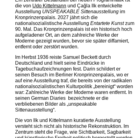
die von
Udo Kittelmann
und Çağla Ilk entwickelte
Ausstellung
UNSPEAKABLE Sittenausstellung
im
Kronprinzenpalais. 2027 jährt sich die
nationalsozialistische Ausstellung
Entartete Kunst
zum
90. Mal. Das Kronprinzenpalais ist ein historisch hoch
aufgeladener Ort, an dem zahlreiche Werke der
Moderne gezeigt wurden, bevor sie später diffamiert,
entfernt oder zerstört wurden.
Im Herbst 1936 reiste Samuel Beckett durch
Deutschland und hielt seine Eindrücke in
Tagebuchaufzeichnungen fest. Darin schildert er
seinen Besuch im Berliner Kronprinzenpalais, wo er
auf eine Ausstellung traf, die bereits von der radikalen
nationalsozialistischen Kulturpolitik „bereinigt“ worden
war: Zahlreiche Werke der Moderne waren entfernt. In
seinen German Diaries bezeichnete er die
verbliebenen Bilder als „unspeakable
Sittenausstellung“.
Die von Ilk und Kittelmann kuratierte Ausstellung
versteht sich nicht als historische Rekonstruktion. Im
Zentrum steht die Frage, wie Sichtbarkeit, Sagbarkeit
und künstlerische Freiheit politisch hergestellt werden