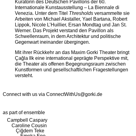
Kuratorin des Deutschen Pavillons der 60.
Internationale Kunstausstellung – La Biennale di
Venezia. Unter dem Titel
Thresholds
versammelte sie
Arbeiten von Michael Akstaller, Yael Bartana, Robert
Lippok, Nicole L’Huillier, Ersan Mondtag und Jan St.
Werner. Das Projekt verstand den Pavillon als
Schwellenraum, in dem Architektur und politische
Gegenwart ineinander übergingen.
Mit ihrer Rückkehr an das Maxim Gorki Theater bringt
Çağla Ilk eine international geprägte Perspektive mit,
die Theater als offenen Begegnungsraum zwischen
Kunstformen und gesellschaftlichen Fragestellungen
versteht.
Connect with us via
ConnectWithUs@gorki.de
as part of ensemble
Campbell Caspary
Caroline Cousin
Çiğdem Teke
Emeka Ene