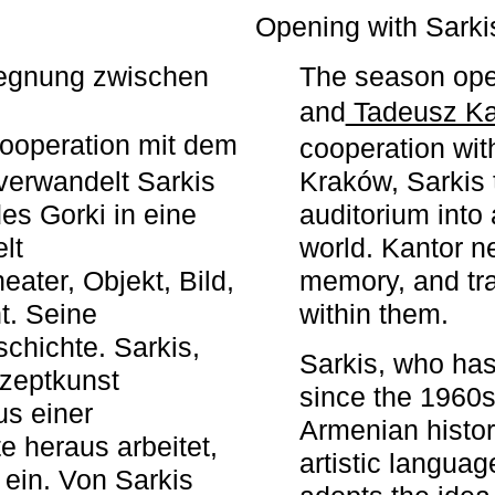
r
Opening with Sarki
egegnung zwischen
The season ope
and
Tadeusz Ka
ooperation mit dem
cooperation wit
erwandelt Sarkis
Kraków, Sarkis 
s Gorki in eine
auditorium into 
elt
world. Kantor n
ater, Objekt, Bild,
memory, and tra
t. Seine
within them.
chichte. Sarkis,
Sarkis, who has
nzeptkunst
since the 1960s
us einer
Armenian histor
e heraus arbeitet,
artistic languag
 ein. Von Sarkis