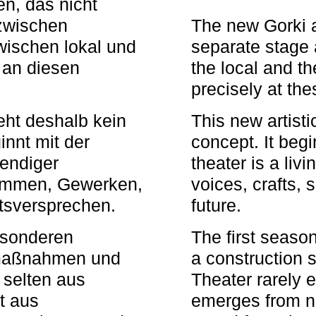
n, das nicht
zwischen
The new Gorki 
wischen lokal und
separate stage 
u an diesen
the local and th
precisely at th
eht deshalb kein
This new artisti
nnt mit der
concept. It begi
bendiger
theater is a li
timmen, Gewerken,
voices, crafts,
tsversprechen.
future.
besonderen
The first seaso
rmaßnahmen und
a construction s
 selten aus
Theater rarely 
t aus
emerges from ne