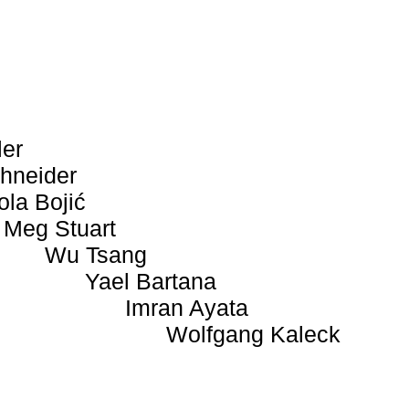
ler
hneider
ola Bojić
Meg Stuart
Wu Tsang
Yael Bartana
Imran Ayata
Wolfgang Kaleck