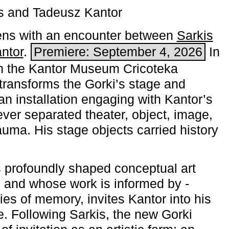
s and Tadeusz Kantor
ns with an encounter between
Sarkis
ntor
.
Premiere: September 4, 2026
In
h the ­Kantor Museum Cricoteka
transforms the Gorki’s stage and
an installation engaging with Kantor’s
ever separated theater, object, image,
uma. His stage objects carried history
 profoundly shaped conceptual art
 and whose work is informed by ­
ies of memory, invites Kantor into his
e. Following Sarkis, the new Gorki