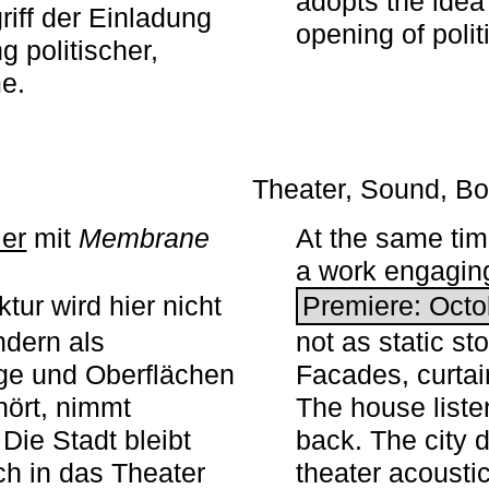
adopts the idea 
iff der Einladung
opening of polit
g politischer,
me.
Theater, Sound, Bo
ier
mit ­
Membrane
At the same ti
a work engaging 
tur wird hier nicht
Premiere: Octo
ndern als
not as static st
ge und Oberflächen
Facades, curta
ört, nimmt
The house liste
Die Stadt bleibt
back. The city 
sch in das Theater
theater acoustic