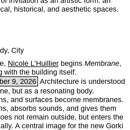
of invitation as an artistic form: an
ical, historical, and aesthetic spaces.
dy, City
me,
Nicole L’Huillier
begins ­
Membrane
,
with the building itself.
ber 9, 2026
Architecture is understood
one, but as a resonating body.
ins, and surfaces become membranes.
ns, absorbs sounds, and gives them
does not remain outside, but enters the
ally. A central image for the new Gorki