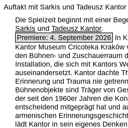
Auftakt mit Sarkis und Tadeusz Kanto
Die Spielzeit beginnt mit einer B
Sarkis
und
Tadeusz Kantor
.
Premiere: 4. September 2026
In K
Kantor Museum Cricoteka Kraków v
den Bühnen- und Zuschauerraum de
Installation, die sich mit Kantors W
auseinandersetzt. Kantor dachte The
Erinnerung und Trauma nie getrenn
Bühnenobjekte sind Träger von Ges
der seit den 1960er Jahren die Ko
entscheidend mitgeprägt hat und a
armenischen ­Erinnerungsgeschicht
lädt Kantor in sein eigenes Denken