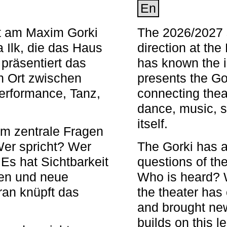
En
nt am Maxim Gorki
The 2026/2027 s
 Ilk, die das Haus
direction at th
 präsentiert das
has known the i
en Ort zwischen
presents the Go
Performance, Tanz,
connecting thea
dance, music, s
itself.
em zentrale Fragen
Wer spricht? Wer
The Gorki has a
s hat Sichtbarkeit
questions of th
en und neue
Who is heard? 
ran knüpft das
the theater has c
and brought new
builds on this l