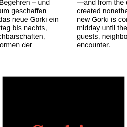
 Begehren – und
—and from the q
aum geschaffen
created nonethel
das neue Gorki ein
new Gorki is c
tag bis nachts,
midday until the
achbarschaften,
guests, neighbo
Formen der
encounter.