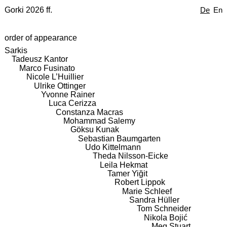
Gorki 2026 ff.
De
En
order of appearance
Sarkis
Tadeusz Kantor
Marco Fusinato
Nicole L’Huillier
Ulrike Ottinger
Yvonne Rainer
Luca Cerizza
Constanza Macras
Mohammad Salemy
Göksu Kunak
Sebastian Baumgarten
Udo Kittelmann
Theda Nilsson-Eicke
Leila Hekmat
Tamer Yiğit
Robert Lippok
Marie Schleef
Sandra Hüller
Tom Schneider
Nikola Bojić
Meg Stuart