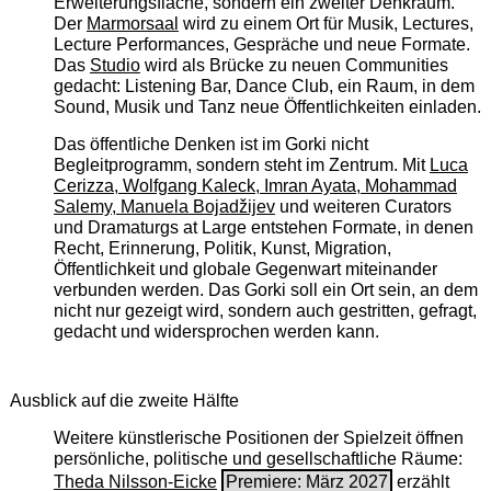
Erweiterungsfläche, sondern ein zweiter Denkraum.
Der
Marmorsaal
wird zu einem Ort für Musik, Lectures,
Lecture Performances, Gespräche und neue Formate.
Das
Studio
wird als Brücke zu neuen Communities
gedacht: Listening Bar, Dance Club, ein Raum, in dem
Sound, Musik und Tanz neue Öffentlichkeiten einladen.
Das öffentliche Denken ist im Gorki nicht
Begleitprogramm, sondern steht im Zentrum. Mit
Luca
Cerizza, Wolfgang Kaleck, Imran Ayata, Mohammad
Salemy, Manuela Bojadžijev
und weiteren Curators
und Dramaturgs at Large entstehen Formate, in denen
Recht, Erinnerung, Politik, Kunst, Migration,
Öffentlichkeit und globale Gegenwart miteinander
verbunden werden. Das Gorki soll ein Ort sein, an dem
nicht nur gezeigt wird, sondern auch gestritten, gefragt,
gedacht und widersprochen werden kann.
Ausblick auf die zweite Hälfte
Weitere künstlerische Positionen der Spielzeit öffnen
persönliche, politische und gesellschaftliche Räume:
Theda Nilsson-Eicke
Premiere: März 2027
erzählt