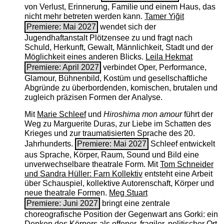
von Verlust, Erinnerung, Familie und einem Haus, das
nicht mehr betreten werden kann.
Tamer Yiğit
Premiere: Mai 2027
wendet sich der
Jugendhaftanstalt Plötzensee zu und fragt nach
Schuld, Herkunft, Gewalt, Männlichkeit, Stadt und der
Möglichkeit eines anderen Blicks.
Leila Hekmat
Premiere: April 2027
verbindet Oper, Performance,
Glamour, Bühnenbild, Kostüm und gesellschaftliche
Abgründe zu überbordenden, komischen, brutalen und
zugleich präzisen Formen der Analyse.
Mit
Marie Schleef
und
Hiroshima mon amour
führt der
Weg zu Marguerite Duras, zur Liebe im Schatten des
Krieges und zur traumatisierten Sprache des 20.
Jahrhunderts.
Premiere: Mai 2027
Schleef entwickelt
aus Sprache, Körper, Raum, Sound und Bild eine
unverwechselbare theatrale Form. Mit
Tom Schneider
und Sandra Hüller: Farn Kollektiv
entsteht eine Arbeit
über Schauspiel, kollektive Autorenschaft, Körper und
neue theatrale Formen.
Meg Stuart
Premiere: Juni 2027
bringt eine zentrale
choreografische Position der Gegenwart ans Gorki: ein
Denken des Körpers als offener, fragiler, politischer Ort.