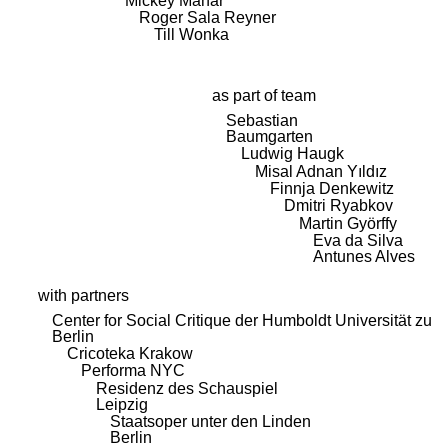
Mickey Mahar
Roger Sala Reyner
Till Wonka
as part of team
Sebastian
Baumgarten
Ludwig Haugk
Misal Adnan Yıldız
Finnja Denkewitz
Dmitri Ryabkov
Martin Györffy
Eva da Silva
Antunes Alves
with partners
Center for Social Critique der Humboldt Universität zu
Berlin
Cricoteka Krakow
Performa NYC
Residenz des Schauspiel
Leipzig
Staatsoper unter den Linden
Berlin