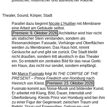
politischer, historischer und ästhetischer Räume.
Theater, Sound, Körper, Stadt
Parallel dazu beginnt
Nicole L’Huillier
mit ­
Membrane
eine Arbeit am Gebäude selbst.
Premiere: 9. Oktober 2026
Architektur wird hier nicht
als statischer Stein verstanden, sondern als
Resonanzkörper. Fassade, Vorhänge und Oberflächen
werden zu Membranen. Das Haus hört, nimmt
Geräusche auf und gibt sie zurück. Die Stadt bleibt
nicht draußen, sondern tritt akustisch in das Theater
ein. So entsteht ein zentrales Bild für das neue Gorki:
ein Haus, das nicht nur sendet, sondern empfängt.
Mit
Marco Fusinato
folgt
IN THE CORPSE OF THE
PRESENT – Prince Friedrich von Homburg
nach
Heinrich von Kleist.
Premiere: 23. Oktober 2026
Fusinato kommt aus Noise-Musik und bildender Kunst.
Er arbeitet mit Klang, Bild, Dauer, Intensität und
Überforderung. Kleists Prinz von Homburg wird bei ihm
zu einer Figur der Gegenwart: zwischen Traum und
Befehl, Staat und Eigenwillen, Gehorsam und