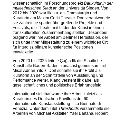
wissenschaftlich im Forschungsprojekt
Baukultur in der
multiethnischen Stadt
an der Universität Siegen. Von
2012 bis 2020 war Ilk u.a. als Dramaturgin und
Kuratorin am Maxim Gorki Theater. Dort verantwortete
sie zahlreiche spartenübergreifende Projekte und
Festivals, die Theater mit bildender Kunst in einen
transkulturellen Zusammenhang stellten. Besonders
prägend war ihre Arbeit am Berliner Herbstsalon, der
sich unter ihrer Mitgestaltung zu einem wichtigen Ort
für interdisziplinäre künstlerische Positionen
entwickelte.
Von 2020 bis 2025 leitete Çağla Ilk die Staatliche
Kunsthalle Baden-Baden, zunächst gemeinsam mit
Misal Adnan Yıldız. Dort schärfte sie ihr Profil als
Kuratorin an der Schnittstelle von Ausstellung und
Performance weiter. Klang versteht Ilk dabei als
gesellschaftliches und politisches Erfahrungsfeld.
International sichtbar wurde ihre Arbeit zuletzt als
Kuratorin des Deutschen Pavillons der 60.
Internationale Kunstausstellung – La Biennale di
Venezia. Unter dem Titel
Thresholds
versammelte sie
Arbeiten von Michael Akstaller, Yael Bartana, Robert