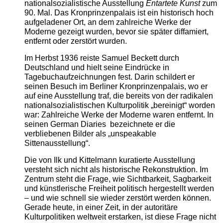
nationalsozialistische Ausstellung
Entartete Kunst
zum
90. Mal. Das Kronprinzenpalais ist ein historisch hoch
aufgeladener Ort, an dem zahlreiche Werke der
Moderne gezeigt wurden, bevor sie später diffamiert,
entfernt oder zerstört wurden.
Im Herbst 1936 reiste Samuel Beckett durch
Deutschland und hielt seine Eindrücke in
Tagebuchaufzeichnungen fest. Darin schildert er
seinen Besuch im Berliner Kronprinzenpalais, wo er
auf eine Ausstellung traf, die bereits von der radikalen
nationalsozialistischen Kulturpolitik „bereinigt“ worden
war: Zahlreiche Werke der Moderne waren entfernt. In
seinen German Diaries bezeichnete er die
verbliebenen Bilder als „unspeakable
Sittenausstellung“.
Die von Ilk und Kittelmann kuratierte Ausstellung
versteht sich nicht als historische Rekonstruktion. Im
Zentrum steht die Frage, wie Sichtbarkeit, Sagbarkeit
und künstlerische Freiheit politisch hergestellt werden
– und wie schnell sie wieder zerstört werden können.
Gerade heute, in einer Zeit, in der autoritäre
Kulturpolitiken weltweit erstarken, ist diese Frage nicht