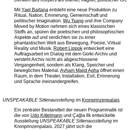
Mit
Yael Bartana
entsteht eine neue Produktion zu
Ritual, Nation, Erinnerung, Gemeinschaft und
politischer Imagination.
Wu Tsang
und ihre Company
Moved by Motion nehmen sich eines klassischen
Stoffs an, spüren die poetischen und philosophischen
Aspekte auf und verdichten sie zu einer
phantastischen Welt aus Bewegung, Poesie, Virtual
Reality und Musik.
Robert Lippok
entwickelt eine
Auftragsarbeit im Dialog mit dem Gorki-Archiv und
versteht Archiv nicht als abgeschlossene
Vergangenheit, sondern als Klang, Speicher und
bewegliches Material.
Ayham Majid Agha
öffnet einen
Raum, in dem Theater, Installation, Exil, Erinnerung
und Sprache ineinandergreifen.
UNSPEAKABLE Sittenausstellung
im
Kronprinzenpalais
Ein zentraler Bestandteil der neuen Programmatik ist
die von
Udo Kittelmann
und Çağla Ilk entwickelte
Ausstellung
UNSPEAKABLE Sittenausstellung
im
Kronprinzenpalais. 2027 jährt sich die