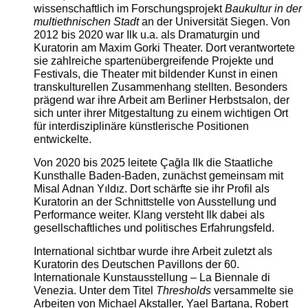
wissenschaftlich im Forschungsprojekt
Baukultur in der
multiethnischen Stadt
an der Universität Siegen. Von
2012 bis 2020 war Ilk u.a. als Dramaturgin und
Kuratorin am Maxim Gorki Theater. Dort verantwortete
sie zahlreiche spartenübergreifende Projekte und
Festivals, die Theater mit bildender Kunst in einen
transkulturellen Zusammenhang stellten. Besonders
prägend war ihre Arbeit am Berliner Herbstsalon, der
sich unter ihrer Mitgestaltung zu einem wichtigen Ort
für interdisziplinäre künstlerische Positionen
entwickelte.
Von 2020 bis 2025 leitete Çağla Ilk die Staatliche
Kunsthalle Baden-Baden, zunächst gemeinsam mit
Misal Adnan Yıldız. Dort schärfte sie ihr Profil als
Kuratorin an der Schnittstelle von Ausstellung und
Performance weiter. Klang versteht Ilk dabei als
gesellschaftliches und politisches Erfahrungsfeld.
International sichtbar wurde ihre Arbeit zuletzt als
Kuratorin des Deutschen Pavillons der 60.
Internationale Kunstausstellung – La Biennale di
Venezia. Unter dem Titel
Thresholds
versammelte sie
Arbeiten von Michael Akstaller, Yael Bartana, Robert