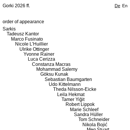
Gorki 2026 ff.
De
En
order of appearance
Sarkis
Tadeusz Kantor
Marco Fusinato
Nicole L’Huillier
Ulrike Ottinger
Yvonne Rainer
Luca Cerizza
Constanza Macras
Mohammad Salemy
Göksu Kunak
Sebastian Baumgarten
Udo Kittelmann
Theda Nilsson-Eicke
Leila Hekmat
Tamer Yiğit
Robert Lippok
Marie Schleef
Sandra Hüller
Tom Schneider
Nikola Bojić
Meg Stuart