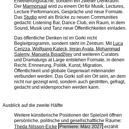
Erweiterungsfläche, sondern ein zweiter Denkraum.
Der
Marmorsaal
wird zu einem Ort für Musik, Lectures,
Lecture Performances, Gespräche und neue Formate.
Das
Studio
wird als Brücke zu neuen Communities
gedacht: Listening Bar, Dance Club, ein Raum, in dem
Sound, Musik und Tanz neue Öffentlichkeiten einladen.
Das öffentliche Denken ist im Gorki nicht
Begleitprogramm, sondern steht im Zentrum. Mit
Luca
Cerizza, Wolfgang Kaleck, Imran Ayata, Mohammad
Salemy, Manuela Bojadžijev
und weiteren Curators
und Dramaturgs at Large entstehen Formate, in denen
Recht, Erinnerung, Politik, Kunst, Migration,
Öffentlichkeit und globale Gegenwart miteinander
verbunden werden. Das Gorki soll ein Ort sein, an dem
nicht nur gezeigt wird, sondern auch gestritten, gefragt,
gedacht und widersprochen werden kann.
Ausblick auf die zweite Hälfte
Weitere künstlerische Positionen der Spielzeit öffnen
persönliche, politische und gesellschaftliche Räume:
Theda Nilsson-Eicke
Premiere: März 2027
erzählt