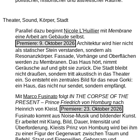
politischer, historischer und ästhetischer Räume.
Theater, Sound, Körper, Stadt
Parallel dazu beginnt
Nicole L’Huillier
mit ­
Membrane
eine Arbeit am Gebäude selbst.
Premiere: 9. Oktober 2026
Architektur wird hier nicht
als statischer Stein verstanden, sondern als
Resonanzkörper. Fassade, Vorhänge und Oberflächen
werden zu Membranen. Das Haus hört, nimmt
Geräusche auf und gibt sie zurück. Die Stadt bleibt
nicht draußen, sondern tritt akustisch in das Theater
ein. So entsteht ein zentrales Bild für das neue Gorki:
ein Haus, das nicht nur sendet, sondern empfängt.
Mit
Marco Fusinato
folgt
IN THE CORPSE OF THE
PRESENT – Prince Friedrich von Homburg
nach
Heinrich von Kleist.
Premiere: 23. Oktober 2026
Fusinato kommt aus Noise-Musik und bildender Kunst.
Er arbeitet mit Klang, Bild, Dauer, Intensität und
Überforderung. Kleists Prinz von Homburg wird bei ihm
zu einer Figur der Gegenwart: zwischen Traum und
Befehl, Staat und Eigenwillen, Gehorsam und