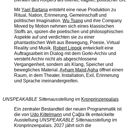
Mit
Yael Bartana
entsteht eine neue Produktion zu
Ritual, Nation, Erinnerung, Gemeinschaft und
politischer Imagination.
Wu Tsang
und ihre Company
Moved by Motion nehmen sich eines klassischen
Stoffs an, spüren die poetischen und philosophischen
Aspekte auf und verdichten sie zu einer
phantastischen Welt aus Bewegung, Poesie, Virtual
Reality und Musik.
Robert Lippok
entwickelt eine
Auftragsarbeit im Dialog mit dem Gorki-Archiv und
versteht Archiv nicht als abgeschlossene
Vergangenheit, sondern als Klang, Speicher und
bewegliches Material.
Ayham Majid Agha
öffnet einen
Raum, in dem Theater, Installation, Exil, Erinnerung
und Sprache ineinandergreifen.
UNSPEAKABLE Sittenausstellung
im
Kronprinzenpalais
Ein zentraler Bestandteil der neuen Programmatik ist
die von
Udo Kittelmann
und Çağla Ilk entwickelte
Ausstellung
UNSPEAKABLE Sittenausstellung
im
Kronprinzenpalais. 2027 jährt sich die