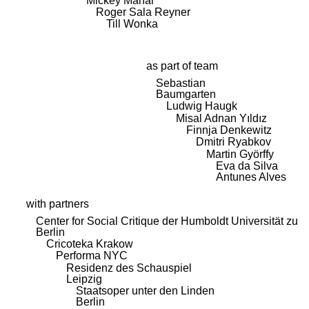
Mickey Mahar
Roger Sala Reyner
Till Wonka
as part of team
Sebastian
Baumgarten
Ludwig Haugk
Misal Adnan Yıldız
Finnja Denkewitz
Dmitri Ryabkov
Martin Györffy
Eva da Silva
Antunes Alves
with partners
Center for Social Critique der Humboldt Universität zu
Berlin
Cricoteka Krakow
Performa NYC
Residenz des Schauspiel
Leipzig
Staatsoper unter den Linden
Berlin