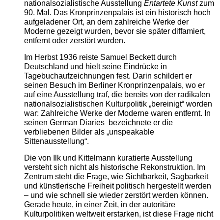
nationalsozialistische Ausstellung
Entartete Kunst
zum
90. Mal. Das Kronprinzenpalais ist ein historisch hoch
aufgeladener Ort, an dem zahlreiche Werke der
Moderne gezeigt wurden, bevor sie später diffamiert,
entfernt oder zerstört wurden.
Im Herbst 1936 reiste Samuel Beckett durch
Deutschland und hielt seine Eindrücke in
Tagebuchaufzeichnungen fest. Darin schildert er
seinen Besuch im Berliner Kronprinzenpalais, wo er
auf eine Ausstellung traf, die bereits von der radikalen
nationalsozialistischen Kulturpolitik „bereinigt“ worden
war: Zahlreiche Werke der Moderne waren entfernt. In
seinen German Diaries bezeichnete er die
verbliebenen Bilder als „unspeakable
Sittenausstellung“.
Die von Ilk und Kittelmann kuratierte Ausstellung
versteht sich nicht als historische Rekonstruktion. Im
Zentrum steht die Frage, wie Sichtbarkeit, Sagbarkeit
und künstlerische Freiheit politisch hergestellt werden
– und wie schnell sie wieder zerstört werden können.
Gerade heute, in einer Zeit, in der autoritäre
Kulturpolitiken weltweit erstarken, ist diese Frage nicht