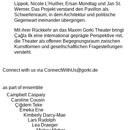
Lippok, Nicole L’Huillier, Ersan Mondtag und Jan St.
Werner. Das Projekt verstand den Pavillon als
Schwellenraum, in dem Architektur und politische
Gegenwart ineinander übergingen.
Mit ihrer Rückkehr an das Maxim Gorki Theater bringt
Çağla Ilk eine international geprägte Perspektive mit,
die Theater als offenen Begegnungsraum zwischen
Kunstformen und gesellschaftlichen Fragestellungen
versteht.
Connect with us via
ConnectWithUs@gorki.de
as part of ensemble
Campbell Caspary
Caroline Cousin
Çiğdem Teke
Emeka Ene
Kimberly Darcy-Mae
Lars Rudolph
Lea Draeger