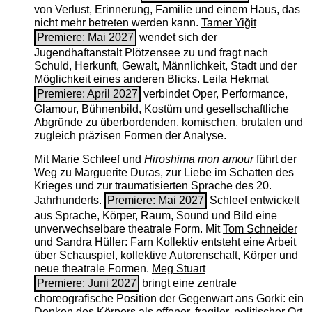
von Verlust, Erinnerung, Familie und einem Haus, das
nicht mehr betreten werden kann.
Tamer Yiğit
Premiere: Mai 2027
wendet sich der
Jugendhaftanstalt Plötzensee zu und fragt nach
Schuld, Herkunft, Gewalt, Männlichkeit, Stadt und der
Möglichkeit eines anderen Blicks.
Leila Hekmat
Premiere: April 2027
verbindet Oper, Performance,
Glamour, Bühnenbild, Kostüm und gesellschaftliche
Abgründe zu überbordenden, komischen, brutalen und
zugleich präzisen Formen der Analyse.
Mit
Marie Schleef
und
Hiroshima mon amour
führt der
Weg zu Marguerite Duras, zur Liebe im Schatten des
Krieges und zur traumatisierten Sprache des 20.
Jahrhunderts.
Premiere: Mai 2027
Schleef entwickelt
aus Sprache, Körper, Raum, Sound und Bild eine
unverwechselbare theatrale Form. Mit
Tom Schneider
und Sandra Hüller: Farn Kollektiv
entsteht eine Arbeit
über Schauspiel, kollektive Autorenschaft, Körper und
neue theatrale Formen.
Meg Stuart
Premiere: Juni 2027
bringt eine zentrale
choreografische Position der Gegenwart ans Gorki: ein
Denken des Körpers als offener, fragiler, politischer Ort.