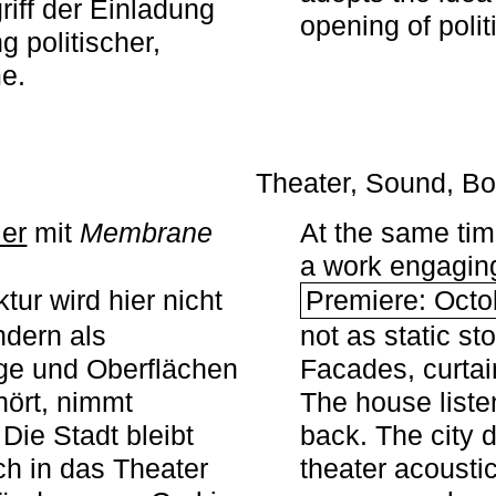
iff der Einladung
opening of polit
g politischer,
me.
Theater, Sound, Bo
ier
mit ­
Membrane
At the same ti
a work engaging 
tur wird hier nicht
Premiere: Octo
ndern als
not as static st
ge und Oberflächen
Facades, curta
ört, nimmt
The house liste
Die Stadt bleibt
back. The city 
sch in das Theater
theater acoustic