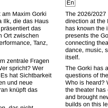
En
nt am Maxim Gorki
The 2026/2027 s
 Ilk, die das Haus
direction at th
 präsentiert das
has known the i
en Ort zwischen
presents the Go
Performance, Tanz,
connecting thea
dance, music, s
itself.
em zentrale Fragen
Wer spricht? Wer
The Gorki has a
s hat Sichtbarkeit
questions of th
en und neue
Who is heard? 
ran knüpft das
the theater has c
and brought new
builds on this l
n, das nicht