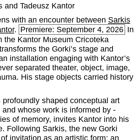
s and Tadeusz Kantor
ns with an encounter between
Sarkis
ntor
.
Premiere: September 4, 2026
In
h the ­Kantor Museum Cricoteka
transforms the Gorki’s stage and
an installation engaging with Kantor’s
ever separated theater, object, image,
uma. His stage objects carried history
 profoundly shaped conceptual art
 and whose work is informed by ­
ies of memory, invites Kantor into his
e. Following Sarkis, the new Gorki
of invitation as an artistic form: an