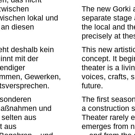
zwischen
The new Gorki 
wischen lokal und
separate stage 
u an diesen
the local and th
precisely at th
eht deshalb kein
This new artisti
nnt mit der
concept. It begi
bendiger
theater is a li
timmen, Gewerken,
voices, crafts,
tsversprechen.
future.
besonderen
The first seaso
rmaßnahmen und
a construction s
 selten aus
Theater rarely 
t aus
emerges from ne