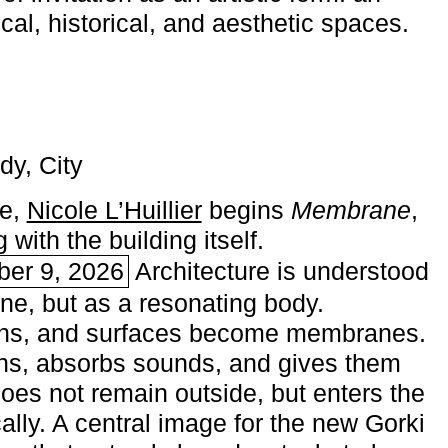
ical, historical, and aesthetic spaces.
dy, City
me,
Nicole L’Huillier
begins ­
Membrane
,
with the building itself.
ber 9, 2026
Architecture is understood
one, but as a resonating body.
ins, and surfaces become membranes.
ns, absorbs sounds, and gives them
does not remain outside, but enters the
ally. A central image for the new Gorki