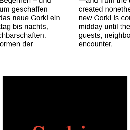
 Begehren – und
—and from the q
aum geschaffen
created nonethel
das neue Gorki ein
new Gorki is c
tag bis nachts,
midday until the
achbarschaften,
guests, neighbo
Formen der
encounter.