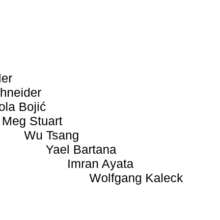
ler
hneider
ola Bojić
Meg Stuart
Wu Tsang
Yael Bartana
Imran Ayata
Wolfgang Kaleck