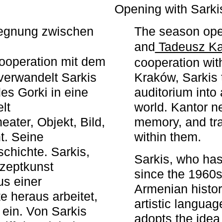
r
Opening with Sarki
egegnung zwischen
The season ope
and
Tadeusz Ka
ooperation mit dem
cooperation wit
erwandelt Sarkis
Kraków, Sarkis 
s Gorki in eine
auditorium into 
elt
world. Kantor n
ater, Objekt, Bild,
memory, and tra
t. Seine
within them.
chichte. Sarkis,
Sarkis, who has
nzeptkunst
since the 1960s
us einer
Armenian histor
e heraus arbeitet,
artistic languag
 ein. Von Sarkis
adopts the idea 