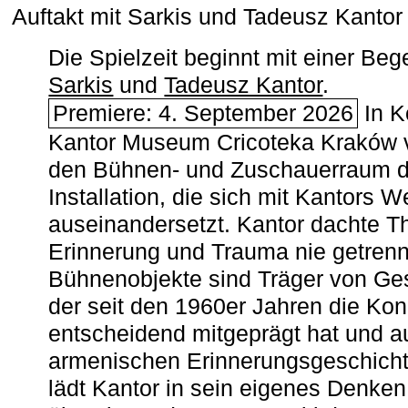
Auftakt mit Sarkis und Tadeusz Kanto
Die Spielzeit beginnt mit einer B
Sarkis
und
Tadeusz Kantor
.
Premiere: 4. September 2026
In K
Kantor Museum Cricoteka Kraków v
den Bühnen- und Zuschauerraum de
Installation, die sich mit Kantors W
auseinandersetzt. Kantor dachte The
Erinnerung und Trauma nie getrenn
Bühnenobjekte sind Träger von Ges
der seit den 1960er Jahren die Ko
entscheidend mitgeprägt hat und a
armenischen ­Erinnerungsgeschicht
lädt Kantor in sein eigenes Denken