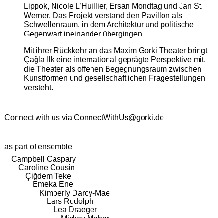
Lippok, Nicole L’Huillier, Ersan Mondtag und Jan St.
Werner. Das Projekt verstand den Pavillon als
Schwellenraum, in dem Architektur und politische
Gegenwart ineinander übergingen.
Mit ihrer Rückkehr an das Maxim Gorki Theater bringt
Çağla Ilk eine international geprägte Perspektive mit,
die Theater als offenen Begegnungsraum zwischen
Kunstformen und gesellschaftlichen Fragestellungen
versteht.
Connect with us via
ConnectWithUs@gorki.de
as part of ensemble
Campbell Caspary
Caroline Cousin
Çiğdem Teke
Emeka Ene
Kimberly Darcy-Mae
Lars Rudolph
Lea Draeger