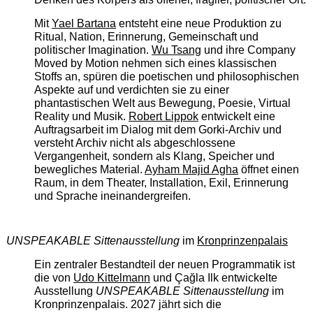
Mit
Yael Bartana
entsteht eine neue Produktion zu
Ritual, Nation, Erinnerung, Gemeinschaft und
politischer Imagination.
Wu Tsang
und ihre Company
Moved by Motion nehmen sich eines klassischen
Stoffs an, spüren die poetischen und philosophischen
Aspekte auf und verdichten sie zu einer
phantastischen Welt aus Bewegung, Poesie, Virtual
Reality und Musik.
Robert Lippok
entwickelt eine
Auftragsarbeit im Dialog mit dem Gorki-Archiv und
versteht Archiv nicht als abgeschlossene
Vergangenheit, sondern als Klang, Speicher und
bewegliches Material.
Ayham Majid Agha
öffnet einen
Raum, in dem Theater, Installation, Exil, Erinnerung
und Sprache ineinandergreifen.
UNSPEAKABLE Sittenausstellung
im
Kronprinzenpalais
Ein zentraler Bestandteil der neuen Programmatik ist
die von
Udo Kittelmann
und Çağla Ilk entwickelte
Ausstellung
UNSPEAKABLE Sittenausstellung
im
Kronprinzenpalais. 2027 jährt sich die