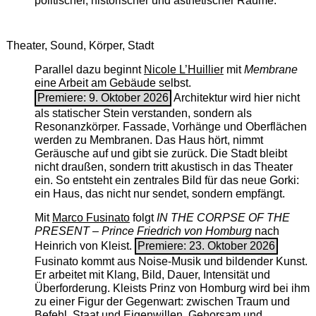
politischer, historischer und ästhetischer Räume.
Theater, Sound, Körper, Stadt
Parallel dazu beginnt
Nicole L’Huillier
mit ­
Membrane
eine Arbeit am Gebäude selbst.
Premiere: 9. Oktober 2026
Architektur wird hier nicht
als statischer Stein verstanden, sondern als
Resonanzkörper. Fassade, Vorhänge und Oberflächen
werden zu Membranen. Das Haus hört, nimmt
Geräusche auf und gibt sie zurück. Die Stadt bleibt
nicht draußen, sondern tritt akustisch in das Theater
ein. So entsteht ein zentrales Bild für das neue Gorki:
ein Haus, das nicht nur sendet, sondern empfängt.
Mit
Marco Fusinato
folgt
IN THE CORPSE OF THE
PRESENT – Prince Friedrich von Homburg
nach
Heinrich von Kleist.
Premiere: 23. Oktober 2026
Fusinato kommt aus Noise-Musik und bildender Kunst.
Er arbeitet mit Klang, Bild, Dauer, Intensität und
Überforderung. Kleists Prinz von Homburg wird bei ihm
zu einer Figur der Gegenwart: zwischen Traum und
Befehl, Staat und Eigenwillen, Gehorsam und