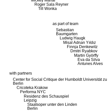
Mickey Mahar
Roger Sala Reyner
Till Wonka
as part of team
Sebastian
Baumgarten
Ludwig Haugk
Misal Adnan Yıldız
Finnja Denkewitz
Dmitri Ryabkov
Martin Györffy
Eva da Silva
Antunes Alves
with partners
Center for Social Critique der Humboldt Universität zu
Berlin
Cricoteka Krakow
Performa NYC
Residenz des Schauspiel
Leipzig
Staatsoper unter den Linden
Berlin