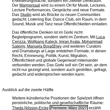
Erweiterungsfläche, sondern ein zweiter Denkraum.
Der
Marmorsaal
wird zu einem Ort für Musik, Lectures,
Lecture Performances, Gespräche und neue Formate.
Das
Studio
wird als Brücke zu neuen Communities
gedacht: Listening Bar, Dance Club, ein Raum, in dem
Sound, Musik und Tanz neue Öffentlichkeiten einladen.
Das öffentliche Denken ist im Gorki nicht
Begleitprogramm, sondern steht im Zentrum. Mit
Luca
Cerizza, Wolfgang Kaleck, Imran Ayata, Mohammad
Salemy, Manuela Bojadžijev
und weiteren Curators
und Dramaturgs at Large entstehen Formate, in denen
Recht, Erinnerung, Politik, Kunst, Migration,
Öffentlichkeit und globale Gegenwart miteinander
verbunden werden. Das Gorki soll ein Ort sein, an dem
nicht nur gezeigt wird, sondern auch gestritten, gefragt,
gedacht und widersprochen werden kann.
Ausblick auf die zweite Hälfte
Weitere künstlerische Positionen der Spielzeit öffnen
persönliche, politische und gesellschaftliche Räume:
Theda Nilsson-Eicke
Premiere: März 2027
erzählt