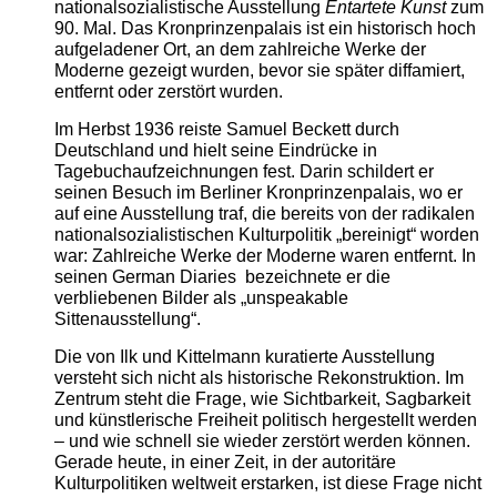
nationalsozialistische Ausstellung
Entartete Kunst
zum
90. Mal. Das Kronprinzenpalais ist ein historisch hoch
aufgeladener Ort, an dem zahlreiche Werke der
Moderne gezeigt wurden, bevor sie später diffamiert,
entfernt oder zerstört wurden.
Im Herbst 1936 reiste Samuel Beckett durch
Deutschland und hielt seine Eindrücke in
Tagebuchaufzeichnungen fest. Darin schildert er
seinen Besuch im Berliner Kronprinzenpalais, wo er
auf eine Ausstellung traf, die bereits von der radikalen
nationalsozialistischen Kulturpolitik „bereinigt“ worden
war: Zahlreiche Werke der Moderne waren entfernt. In
seinen German Diaries bezeichnete er die
verbliebenen Bilder als „unspeakable
Sittenausstellung“.
Die von Ilk und Kittelmann kuratierte Ausstellung
versteht sich nicht als historische Rekonstruktion. Im
Zentrum steht die Frage, wie Sichtbarkeit, Sagbarkeit
und künstlerische Freiheit politisch hergestellt werden
– und wie schnell sie wieder zerstört werden können.
Gerade heute, in einer Zeit, in der autoritäre
Kulturpolitiken weltweit erstarken, ist diese Frage nicht