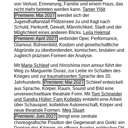
von Verlust, Erinnerung, Familie und einem Haus, das
nicht mehr betreten werden kann.
Tamer Yiğit
Premiere: Mai 2027
wendet sich der
Jugendhaftanstalt Plötzensee zu und fragt nach
Schuld, Herkunft, Gewalt, Männlichkeit, Stadt und der
Möglichkeit eines anderen Blicks.
Leila Hekmat
Premiere: April 2027
verbindet Oper, Performance,
Glamour, Bühnenbild, Kostüm und gesellschaftliche
Abgründe zu überbordenden, komischen, brutalen und
zugleich präzisen Formen der Analyse.
Mit
Marie Schleef
und
Hiroshima mon amour
führt der
Weg zu Marguerite Duras, zur Liebe im Schatten des
Krieges und zur traumatisierten Sprache des 20.
Jahrhunderts.
Premiere: Mai 2027
Schleef entwickelt
aus Sprache, Körper, Raum, Sound und Bild eine
unverwechselbare theatrale Form. Mit
Tom Schneider
und Sandra Hüller: Farn Kollektiv
entsteht eine Arbeit
über Schauspiel, kollektive Autorenschaft, Körper und
neue theatrale Formen.
Meg Stuart
Premiere: Juni 2027
bringt eine zentrale
choreografische Position der Gegenwart ans Gorki: ein
Denken des Körpers als offener, fragiler, politischer Ort.