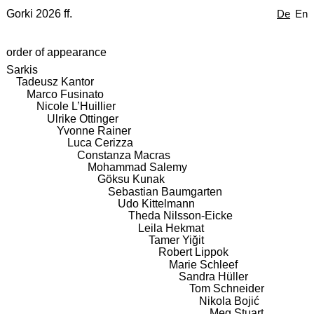
Gorki 2026 ff.
De
En
order of appearance
Sarkis
Tadeusz Kantor
Marco Fusinato
Nicole L’Huillier
Ulrike Ottinger
Yvonne Rainer
Luca Cerizza
Constanza Macras
Mohammad Salemy
Göksu Kunak
Sebastian Baumgarten
Udo Kittelmann
Theda Nilsson-Eicke
Leila Hekmat
Tamer Yiğit
Robert Lippok
Marie Schleef
Sandra Hüller
Tom Schneider
Nikola Bojić
Meg Stuart