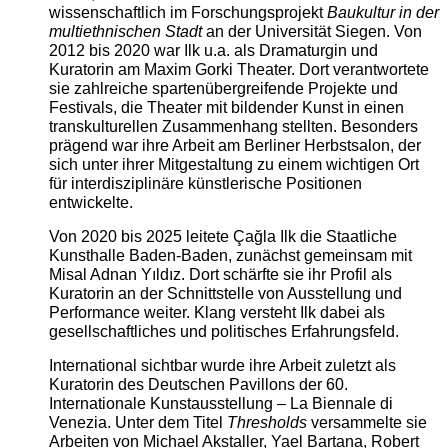
wissenschaftlich im Forschungsprojekt
Baukultur in der
multiethnischen Stadt
an der Universität Siegen. Von
2012 bis 2020 war Ilk u.a. als Dramaturgin und
Kuratorin am Maxim Gorki Theater. Dort verantwortete
sie zahlreiche spartenübergreifende Projekte und
Festivals, die Theater mit bildender Kunst in einen
transkulturellen Zusammenhang stellten. Besonders
prägend war ihre Arbeit am Berliner Herbstsalon, der
sich unter ihrer Mitgestaltung zu einem wichtigen Ort
für interdisziplinäre künstlerische Positionen
entwickelte.
Von 2020 bis 2025 leitete Çağla Ilk die Staatliche
Kunsthalle Baden-Baden, zunächst gemeinsam mit
Misal Adnan Yıldız. Dort schärfte sie ihr Profil als
Kuratorin an der Schnittstelle von Ausstellung und
Performance weiter. Klang versteht Ilk dabei als
gesellschaftliches und politisches Erfahrungsfeld.
International sichtbar wurde ihre Arbeit zuletzt als
Kuratorin des Deutschen Pavillons der 60.
Internationale Kunstausstellung – La Biennale di
Venezia. Unter dem Titel
Thresholds
versammelte sie
Arbeiten von Michael Akstaller, Yael Bartana, Robert