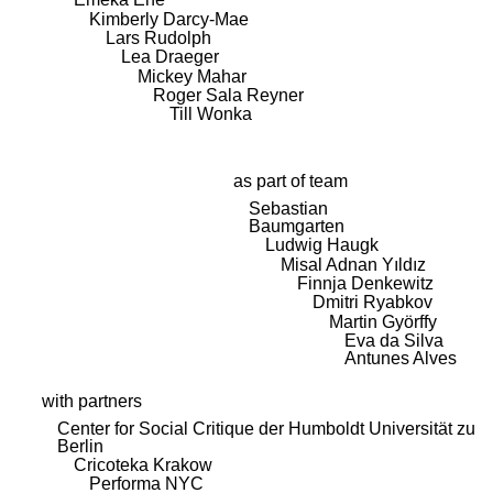
Kimberly Darcy-Mae
Lars Rudolph
Lea Draeger
Mickey Mahar
Roger Sala Reyner
Till Wonka
as part of team
Sebastian
Baumgarten
Ludwig Haugk
Misal Adnan Yıldız
Finnja Denkewitz
Dmitri Ryabkov
Martin Györffy
Eva da Silva
Antunes Alves
with partners
Center for Social Critique der Humboldt Universität zu
Berlin
Cricoteka Krakow
Performa NYC