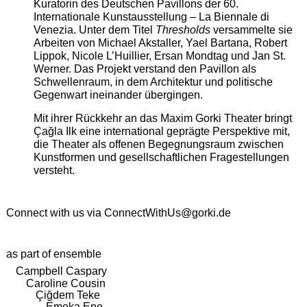
Kuratorin des Deutschen Pavillons der 60.
Internationale Kunstausstellung – La Biennale di
Venezia. Unter dem Titel
Thresholds
versammelte sie
Arbeiten von Michael Akstaller, Yael Bartana, Robert
Lippok, Nicole L’Huillier, Ersan Mondtag und Jan St.
Werner. Das Projekt verstand den Pavillon als
Schwellenraum, in dem Architektur und politische
Gegenwart ineinander übergingen.
Mit ihrer Rückkehr an das Maxim Gorki Theater bringt
Çağla Ilk eine international geprägte Perspektive mit,
die Theater als offenen Begegnungsraum zwischen
Kunstformen und gesellschaftlichen Fragestellungen
versteht.
Connect with us via
ConnectWithUs@gorki.de
as part of ensemble
Campbell Caspary
Caroline Cousin
Çiğdem Teke
Emeka Ene