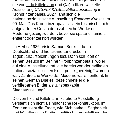
die von
Udo Kittelmann
und Çağla Ilk entwickelte
Ausstellung
UNSPEAKABLE Sittenausstellung
im
Kronprinzenpalais. 2027 jährt sich die
nationalsozialistische Ausstellung
Entartete Kunst
zum
90. Mal. Das Kronprinzenpalais ist ein historisch hoch
aufgeladener Ort, an dem zahlreiche Werke der
Moderne gezeigt wurden, bevor sie später diffamiert,
entfernt oder zerstört wurden.
Im Herbst 1936 reiste Samuel Beckett durch
Deutschland und hielt seine Eindrücke in
Tagebuchaufzeichnungen fest. Darin schildert er
seinen Besuch im Berliner Kronprinzenpalais, wo er
auf eine Ausstellung traf, die bereits von der radikalen
nationalsozialistischen Kulturpolitik „bereinigt“ worden
war: Zahlreiche Werke der Moderne waren entfernt. In
seinen German Diaries bezeichnete er die
verbliebenen Bilder als „unspeakable
Sittenausstellung“.
Die von Ilk und Kittelmann kuratierte Ausstellung
versteht sich nicht als historische Rekonstruktion. Im
Zentrum steht die Frage, wie Sichtbarkeit, Sagbarkeit
und künstlerische Freiheit politisch hergestellt werden