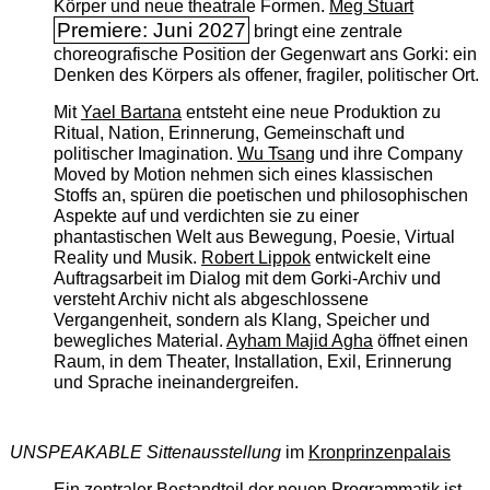
Körper und neue theatrale Formen.
Meg Stuart
Premiere: Juni 2027
bringt eine zentrale
choreografische Position der Gegenwart ans Gorki: ein
Denken des Körpers als offener, fragiler, politischer Ort.
Mit
Yael Bartana
entsteht eine neue Produktion zu
Ritual, Nation, Erinnerung, Gemeinschaft und
politischer Imagination.
Wu Tsang
und ihre Company
Moved by Motion nehmen sich eines klassischen
Stoffs an, spüren die poetischen und philosophischen
Aspekte auf und verdichten sie zu einer
phantastischen Welt aus Bewegung, Poesie, Virtual
Reality und Musik.
Robert Lippok
entwickelt eine
Auftragsarbeit im Dialog mit dem Gorki-Archiv und
versteht Archiv nicht als abgeschlossene
Vergangenheit, sondern als Klang, Speicher und
bewegliches Material.
Ayham Majid Agha
öffnet einen
Raum, in dem Theater, Installation, Exil, Erinnerung
und Sprache ineinandergreifen.
UNSPEAKABLE Sittenausstellung
im
Kronprinzenpalais
Ein zentraler Bestandteil der neuen Programmatik ist