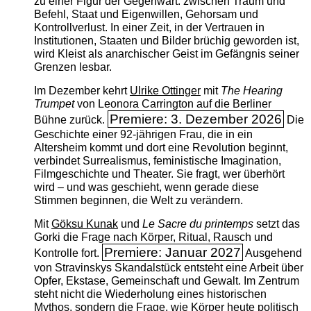
zu einer Figur der Gegenwart: zwischen Traum und
Befehl, Staat und Eigenwillen, Gehorsam und
Kontrollverlust. In einer Zeit, in der Vertrauen in
Institutionen, Staaten und Bilder brüchig geworden ist,
wird Kleist als anarchischer Geist im Gefängnis seiner
Grenzen lesbar.
Im Dezember kehrt
Ulrike Ottinger
mit
The ­Hearing
Trumpet
von Leonora Carrington auf die Berliner
Premiere: 3. Dezember 2026
Bühne zurück.
Die
Geschichte einer 92-jährigen Frau, die in ein
Altersheim kommt und dort eine Revolution beginnt,
verbindet Surrealismus, feministische Imagination,
Filmgeschichte und Theater. Sie fragt, wer überhört
wird – und was geschieht, wenn gerade diese
Stimmen beginnen, die Welt zu verändern.
Mit
Göksu Kunak
und
Le Sacre du printemps
setzt das
Gorki die Frage nach Körper, Ritual, Rausch und
Premiere: Januar 2027
Kontrolle fort.
Ausgehend
von Stravinskys Skandalstück entsteht eine Arbeit über
Opfer, Ekstase, Gemeinschaft und Gewalt. Im Zentrum
steht nicht die Wiederholung eines historischen
Mythos, sondern die Frage, wie Körper heute politisch