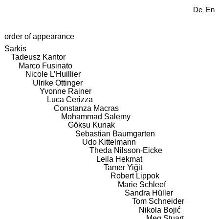
De
En
order of appearance
Sarkis
Tadeusz Kantor
Marco Fusinato
Nicole L’Huillier
Ulrike Ottinger
Yvonne Rainer
Luca Cerizza
Constanza Macras
Mohammad Salemy
Göksu Kunak
Sebastian Baumgarten
Udo Kittelmann
Theda Nilsson-Eicke
Leila Hekmat
Tamer Yiğit
Robert Lippok
Marie Schleef
Sandra Hüller
Tom Schneider
Nikola Bojić
Meg Stuart