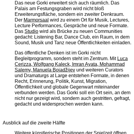
Das neue Gorki erweitert sich auch räumlich. Das
Palais am Festungsgraben wird nicht bloß
Erweiterungsfläche, sondern ein zweiter Denkraum.
Der
Marmorsaal
wird zu einem Ort für Musik, Lectures,
Lecture Performances, Gespräche und neue Formate.
Das
Studio
wird als Brücke zu neuen Communities
gedacht: Listening Bar, Dance Club, ein Raum, in dem
Sound, Musik und Tanz neue Öffentlichkeiten einladen.
Das öffentliche Denken ist im Gorki nicht
Begleitprogramm, sondern steht im Zentrum. Mit
Luca
Cerizza, Wolfgang Kaleck, Imran Ayata, Mohammad
Salemy, Manuela Bojadžijev
und weiteren Curators
und Dramaturgs at Large entstehen Formate, in denen
Recht, Erinnerung, Politik, Kunst, Migration,
Öffentlichkeit und globale Gegenwart miteinander
verbunden werden. Das Gorki soll ein Ort sein, an dem
nicht nur gezeigt wird, sondern auch gestritten, gefragt,
gedacht und widersprochen werden kann.
Ausblick auf die zweite Hälfte
Weitere künstlerische Positionen der Spielzeit öffnen