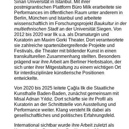
Sinan Universität in Istanbul. Mit ihrer
postmigrantischen Plattform Büro Milk erarbeitete sie
Performances im öffentlichen Raum unter anderem in
Berlin, München und Istanbul und arbeitete
wissenschaftlich im Forschungsprojekt
Baukultur in der
multiethnischen Stadt
an der Universität Siegen. Von
2012 bis 2020 war Ilk u.a. als Dramaturgin und
Kuratorin am Maxim Gorki Theater. Dort verantwortete
sie zahlreiche spartenübergreifende Projekte und
Festivals, die Theater mit bildender Kunst in einen
transkulturellen Zusammenhang stellten. Besonders
prägend war ihre Arbeit am Berliner Herbstsalon, der
sich unter ihrer Mitgestaltung zu einem wichtigen Ort
für interdisziplinäre künstlerische Positionen
entwickelte.
Von 2020 bis 2025 leitete Çağla Ilk die Staatliche
Kunsthalle Baden-Baden, zunächst gemeinsam mit
Misal Adnan Yıldız. Dort schärfte sie ihr Profil als
Kuratorin an der Schnittstelle von Ausstellung und
Performance weiter. Klang versteht Ilk dabei als
gesellschaftliches und politisches Erfahrungsfeld.
International sichtbar wurde ihre Arbeit zuletzt als