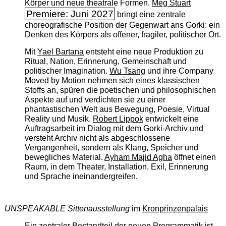
Körper und neue theatrale Formen.
Meg Stuart
Premiere: Juni 2027
bringt eine zentrale
choreografische Position der Gegenwart ans Gorki: ein
Denken des Körpers als offener, fragiler, politischer Ort.
Mit
Yael Bartana
entsteht eine neue Produktion zu
Ritual, Nation, Erinnerung, Gemeinschaft und
politischer Imagination.
Wu Tsang
und ihre Company
Moved by Motion nehmen sich eines klassischen
Stoffs an, spüren die poetischen und philosophischen
Aspekte auf und verdichten sie zu einer
phantastischen Welt aus Bewegung, Poesie, Virtual
Reality und Musik.
Robert Lippok
entwickelt eine
Auftragsarbeit im Dialog mit dem Gorki-Archiv und
versteht Archiv nicht als abgeschlossene
Vergangenheit, sondern als Klang, Speicher und
bewegliches Material.
Ayham Majid Agha
öffnet einen
Raum, in dem Theater, Installation, Exil, Erinnerung
und Sprache ineinandergreifen.
UNSPEAKABLE Sittenausstellung
im
Kronprinzenpalais
Ein zentraler Bestandteil der neuen Programmatik ist