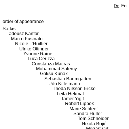
De
En
order of appearance
Sarkis
Tadeusz Kantor
Marco Fusinato
Nicole L’Huillier
Ulrike Ottinger
Yvonne Rainer
Luca Cerizza
Constanza Macras
Mohammad Salemy
Göksu Kunak
Sebastian Baumgarten
Udo Kittelmann
Theda Nilsson-Eicke
Leila Hekmat
Tamer Yiğit
Robert Lippok
Marie Schleef
Sandra Hüller
Tom Schneider
Nikola Bojić
Meg Stuart