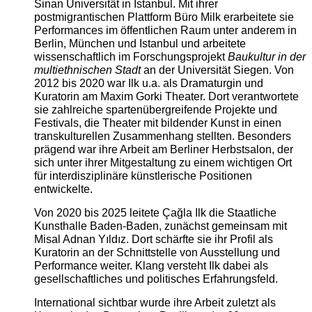
Sinan Universität in Istanbul. Mit ihrer
postmigrantischen Plattform Büro Milk erarbeitete sie
Performances im öffentlichen Raum unter anderem in
Berlin, München und Istanbul und arbeitete
wissenschaftlich im Forschungsprojekt
Baukultur in der
multiethnischen Stadt
an der Universität Siegen. Von
2012 bis 2020 war Ilk u.a. als Dramaturgin und
Kuratorin am Maxim Gorki Theater. Dort verantwortete
sie zahlreiche spartenübergreifende Projekte und
Festivals, die Theater mit bildender Kunst in einen
transkulturellen Zusammenhang stellten. Besonders
prägend war ihre Arbeit am Berliner Herbstsalon, der
sich unter ihrer Mitgestaltung zu einem wichtigen Ort
für interdisziplinäre künstlerische Positionen
entwickelte.
Von 2020 bis 2025 leitete Çağla Ilk die Staatliche
Kunsthalle Baden-Baden, zunächst gemeinsam mit
Misal Adnan Yıldız. Dort schärfte sie ihr Profil als
Kuratorin an der Schnittstelle von Ausstellung und
Performance weiter. Klang versteht Ilk dabei als
gesellschaftliches und politisches Erfahrungsfeld.
International sichtbar wurde ihre Arbeit zuletzt als