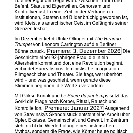
zu einer Figur der Gegenwart: zwischen Traum und
Befehl, Staat und Eigenwillen, Gehorsam und
Kontrollverlust. In einer Zeit, in der Vertrauen in
Institutionen, Staaten und Bilder brüchig geworden ist,
wird Kleist als anarchischer Geist im Gefängnis seiner
Grenzen lesbar.
Im Dezember kehrt
Ulrike Ottinger
mit
The ­Hearing
Trumpet
von Leonora Carrington auf die Berliner
Premiere: 3. Dezember 2026
Bühne zurück.
Die
Geschichte einer 92-jährigen Frau, die in ein
Altersheim kommt und dort eine Revolution beginnt,
verbindet Surrealismus, feministische Imagination,
Filmgeschichte und Theater. Sie fragt, wer überhört
wird – und was geschieht, wenn gerade diese
Stimmen beginnen, die Welt zu verändern.
Mit
Göksu Kunak
und
Le Sacre du printemps
setzt das
Gorki die Frage nach Körper, Ritual, Rausch und
Premiere: Januar 2027
Kontrolle fort.
Ausgehend
von Stravinskys Skandalstück entsteht eine Arbeit über
Opfer, Ekstase, Gemeinschaft und Gewalt. Im Zentrum
steht nicht die Wiederholung eines historischen
Mythos, sondern die Frage, wie Körper heute politisch