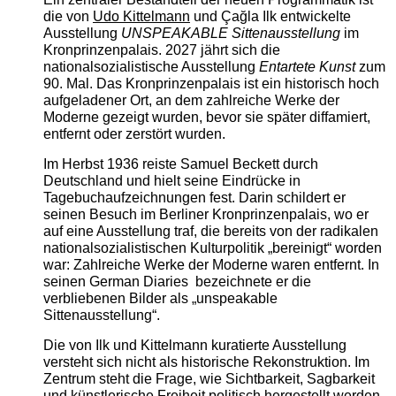
die von
Udo Kittelmann
und Çağla Ilk entwickelte
Ausstellung
UNSPEAKABLE Sittenausstellung
im
Kronprinzenpalais. 2027 jährt sich die
nationalsozialistische Ausstellung
Entartete Kunst
zum
90. Mal. Das Kronprinzenpalais ist ein historisch hoch
aufgeladener Ort, an dem zahlreiche Werke der
Moderne gezeigt wurden, bevor sie später diffamiert,
entfernt oder zerstört wurden.
Im Herbst 1936 reiste Samuel Beckett durch
Deutschland und hielt seine Eindrücke in
Tagebuchaufzeichnungen fest. Darin schildert er
seinen Besuch im Berliner Kronprinzenpalais, wo er
auf eine Ausstellung traf, die bereits von der radikalen
nationalsozialistischen Kulturpolitik „bereinigt“ worden
war: Zahlreiche Werke der Moderne waren entfernt. In
seinen German Diaries bezeichnete er die
verbliebenen Bilder als „unspeakable
Sittenausstellung“.
Die von Ilk und Kittelmann kuratierte Ausstellung
versteht sich nicht als historische Rekonstruktion. Im
Zentrum steht die Frage, wie Sichtbarkeit, Sagbarkeit
und künstlerische Freiheit politisch hergestellt werden