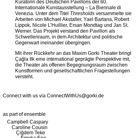
Kuratorin des Deutschen Pavillons der 60.
Internationale Kunstausstellung – La Biennale di
Venezia. Unter dem Titel
Thresholds
versammelte sie
Arbeiten von Michael Akstaller, Yael Bartana, Robert
Lippok, Nicole L’Huillier, Ersan Mondtag und Jan St.
Werner. Das Projekt verstand den Pavillon als
Schwellenraum, in dem Architektur und politische
Gegenwart ineinander übergingen.
Mit ihrer Rückkehr an das Maxim Gorki Theater bringt
Çağla Ilk eine international geprägte Perspektive mit,
die Theater als offenen Begegnungsraum zwischen
Kunstformen und gesellschaftlichen Fragestellungen
versteht.
Connect with us via
ConnectWithUs@gorki.de
as part of ensemble
Campbell Caspary
Caroline Cousin
Çiğdem Teke
Emeka Ene