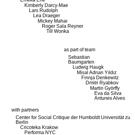
Kimberly Darcy-Mae
Lars Rudolph
Lea Draeger
Mickey Mahar
Roger Sala Reyner
Till Wonka
as part of team
Sebastian
Baumgarten
Ludwig Haugk
Misal Adnan Yıldız
Finnja Denkewitz
Dmitri Ryabkov
Martin Györffy
Eva da Silva
Antunes Alves
with partners
Center for Social Critique der Humboldt Universität zu
Berlin
Cricoteka Krakow
Performa NYC