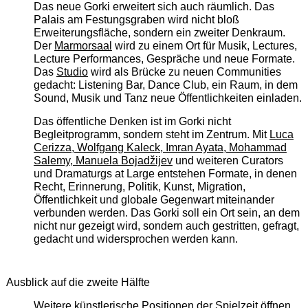
Das neue Gorki erweitert sich auch räumlich. Das
Palais am Festungsgraben wird nicht bloß
Erweiterungsfläche, sondern ein zweiter Denkraum.
Der
Marmorsaal
wird zu einem Ort für Musik, Lectures,
Lecture Performances, Gespräche und neue Formate.
Das
Studio
wird als Brücke zu neuen Communities
gedacht: Listening Bar, Dance Club, ein Raum, in dem
Sound, Musik und Tanz neue Öffentlichkeiten einladen.
Das öffentliche Denken ist im Gorki nicht
Begleitprogramm, sondern steht im Zentrum. Mit
Luca
Cerizza, Wolfgang Kaleck, Imran Ayata, Mohammad
Salemy, Manuela Bojadžijev
und weiteren Curators
und Dramaturgs at Large entstehen Formate, in denen
Recht, Erinnerung, Politik, Kunst, Migration,
Öffentlichkeit und globale Gegenwart miteinander
verbunden werden. Das Gorki soll ein Ort sein, an dem
nicht nur gezeigt wird, sondern auch gestritten, gefragt,
gedacht und widersprochen werden kann.
Ausblick auf die zweite Hälfte
Weitere künstlerische Positionen der Spielzeit öffnen