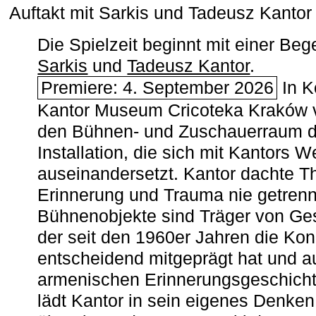
Auftakt mit Sarkis und Tadeusz Kanto
Die Spielzeit beginnt mit einer B
Sarkis
und
Tadeusz Kantor
.
Premiere: 4. September 2026
In K
Kantor Museum Cricoteka Kraków v
den Bühnen- und Zuschauerraum de
Installation, die sich mit Kantors W
auseinandersetzt. Kantor dachte The
Erinnerung und Trauma nie getrenn
Bühnenobjekte sind Träger von Ges
der seit den 1960er Jahren die Ko
entscheidend mitgeprägt hat und a
armenischen ­Erinnerungsgeschicht
lädt Kantor in sein eigenes Denken