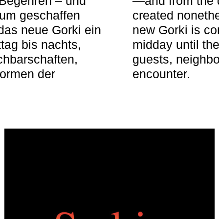
 Begehren – und
—and from the q
aum geschaffen
created nonethel
das neue Gorki ein
new Gorki is c
tag bis nachts,
midday until the
achbarschaften,
guests, neighbo
Formen der
encounter.