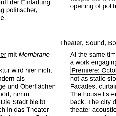
iff der Einladung
opening of polit
g politischer,
me.
Theater, Sound, Bo
ier
mit ­
Membrane
At the same ti
a work engaging 
tur wird hier nicht
Premiere: Octo
ndern als
not as static st
ge und Oberflächen
Facades, curta
ört, nimmt
The house liste
Die Stadt bleibt
back. The city 
sch in das Theater
theater acoustic