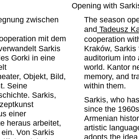
r
Opening with Sarki
egegnung zwischen
The season ope
and
Tadeusz Ka
ooperation mit dem
cooperation wit
erwandelt Sarkis
Kraków, Sarkis 
s Gorki in eine
auditorium into 
elt
world. Kantor n
ater, Objekt, Bild,
memory, and tra
t. Seine
within them.
chichte. Sarkis,
Sarkis, who has
nzeptkunst
since the 1960s
us einer
Armenian histor
e heraus arbeitet,
artistic languag
 ein. Von Sarkis
adopts the idea 