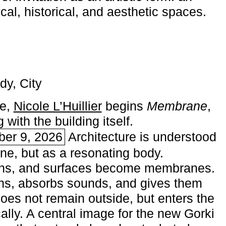
ical, historical, and aesthetic spaces.
dy, City
me,
Nicole L’Huillier
begins ­
Membrane
,
with the building itself.
ber 9, 2026
Architecture is understood
one, but as a resonating body.
ins, and surfaces become membranes.
ns, absorbs sounds, and gives them
does not remain outside, but enters the
ally. A central image for the new Gorki