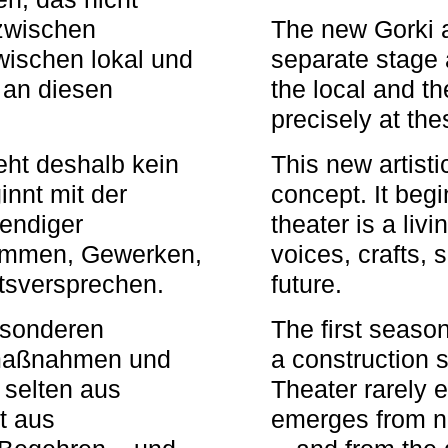
zwischen
The new Gorki 
wischen lokal und
separate stage 
u an diesen
the local and th
precisely at th
eht deshalb kein
This new artisti
nnt mit der
concept. It begi
bendiger
theater is a li
timmen, Gewerken,
voices, crafts,
tsversprechen.
future.
besonderen
The first seaso
rmaßnahmen und
a construction s
 selten aus
Theater rarely 
t aus
emerges from ne