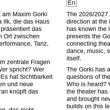
En
nt am Maxim Gorki
The 2026/2027 s
 Ilk, die das Haus
direction at th
 präsentiert das
has known the i
en Ort zwischen
presents the Go
Performance, Tanz,
connecting thea
dance, music, s
itself.
em zentrale Fragen
Wer spricht? Wer
The Gorki has a
s hat Sichtbarkeit
questions of th
en und neue
Who is heard? 
ran knüpft das
the theater has c
and brought new
builds on this l
n, das nicht