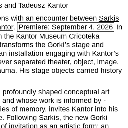
s and Tadeusz Kantor
ns with an encounter between
Sarkis
ntor
.
Premiere: September 4, 2026
In
h the ­Kantor Museum Cricoteka
transforms the Gorki’s stage and
an installation engaging with Kantor’s
ever separated theater, object, image,
uma. His stage objects carried history
 profoundly shaped conceptual art
 and whose work is informed by ­
ies of memory, invites Kantor into his
e. Following Sarkis, the new Gorki
of invitation as an artistic form: an