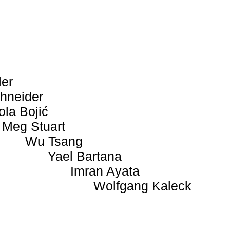
ler
hneider
ola Bojić
Meg Stuart
Wu Tsang
Yael Bartana
Imran Ayata
Wolfgang Kaleck