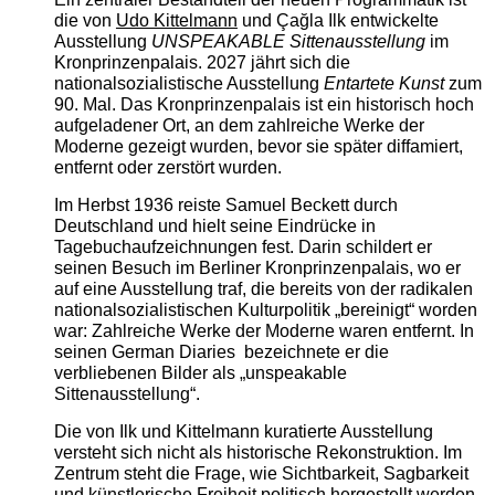
die von
Udo Kittelmann
und Çağla Ilk entwickelte
Ausstellung
UNSPEAKABLE Sittenausstellung
im
Kronprinzenpalais. 2027 jährt sich die
nationalsozialistische Ausstellung
Entartete Kunst
zum
90. Mal. Das Kronprinzenpalais ist ein historisch hoch
aufgeladener Ort, an dem zahlreiche Werke der
Moderne gezeigt wurden, bevor sie später diffamiert,
entfernt oder zerstört wurden.
Im Herbst 1936 reiste Samuel Beckett durch
Deutschland und hielt seine Eindrücke in
Tagebuchaufzeichnungen fest. Darin schildert er
seinen Besuch im Berliner Kronprinzenpalais, wo er
auf eine Ausstellung traf, die bereits von der radikalen
nationalsozialistischen Kulturpolitik „bereinigt“ worden
war: Zahlreiche Werke der Moderne waren entfernt. In
seinen German Diaries bezeichnete er die
verbliebenen Bilder als „unspeakable
Sittenausstellung“.
Die von Ilk und Kittelmann kuratierte Ausstellung
versteht sich nicht als historische Rekonstruktion. Im
Zentrum steht die Frage, wie Sichtbarkeit, Sagbarkeit
und künstlerische Freiheit politisch hergestellt werden