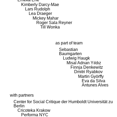
Kimberly Darcy-Mae
Lars Rudolph
Lea Draeger
Mickey Mahar
Roger Sala Reyner
Till Wonka
as part of team
Sebastian
Baumgarten
Ludwig Haugk
Misal Adnan Yıldız
Finnja Denkewitz
Dmitri Ryabkov
Martin Györffy
Eva da Silva
Antunes Alves
with partners
Center for Social Critique der Humboldt Universität zu
Berlin
Cricoteka Krakow
Performa NYC