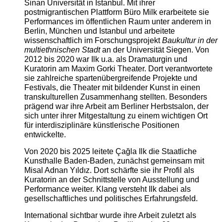
Sinan Universität in Istanbul. Mit ihrer
postmigrantischen Plattform Büro Milk erarbeitete sie
Performances im öffentlichen Raum unter anderem in
Berlin, München und Istanbul und arbeitete
wissenschaftlich im Forschungsprojekt
Baukultur in der
multiethnischen Stadt
an der Universität Siegen. Von
2012 bis 2020 war Ilk u.a. als Dramaturgin und
Kuratorin am Maxim Gorki Theater. Dort verantwortete
sie zahlreiche spartenübergreifende Projekte und
Festivals, die Theater mit bildender Kunst in einen
transkulturellen Zusammenhang stellten. Besonders
prägend war ihre Arbeit am Berliner Herbstsalon, der
sich unter ihrer Mitgestaltung zu einem wichtigen Ort
für interdisziplinäre künstlerische Positionen
entwickelte.
Von 2020 bis 2025 leitete Çağla Ilk die Staatliche
Kunsthalle Baden-Baden, zunächst gemeinsam mit
Misal Adnan Yıldız. Dort schärfte sie ihr Profil als
Kuratorin an der Schnittstelle von Ausstellung und
Performance weiter. Klang versteht Ilk dabei als
gesellschaftliches und politisches Erfahrungsfeld.
International sichtbar wurde ihre Arbeit zuletzt als