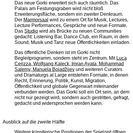
Das neue Gorki erweitert sich auch räumlich. Das
Palais am Festungsgraben wird nicht bloß
Erweiterungsfläche, sondern ein zweiter Denkraum.
Der
Marmorsaal
wird zu einem Ort für Musik, Lectures,
Lecture Performances, Gespräche und neue Formate.
Das
Studio
wird als Brücke zu neuen Communities
gedacht: Listening Bar, Dance Club, ein Raum, in dem
Sound, Musik und Tanz neue Öffentlichkeiten einladen.
Das öffentliche Denken ist im Gorki nicht
Begleitprogramm, sondern steht im Zentrum. Mit
Luca
Cerizza, Wolfgang Kaleck, Imran Ayata, Mohammad
Salemy, Manuela Bojadžijev
und weiteren Curators
und Dramaturgs at Large entstehen Formate, in denen
Recht, Erinnerung, Politik, Kunst, Migration,
Öffentlichkeit und globale Gegenwart miteinander
verbunden werden. Das Gorki soll ein Ort sein, an dem
nicht nur gezeigt wird, sondern auch gestritten, gefragt,
gedacht und widersprochen werden kann.
Ausblick auf die zweite Hälfte
Weitere künstlerische Positionen der Spielzeit öffnen