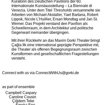
Kuratorin des Deutschen Pavillons der 60.
Internationale Kunstausstellung – La Biennale di
Venezia. Unter dem Titel
Thresholds
versammelte sie
Arbeiten von Michael Akstaller, Yael Bartana, Robert
Lippok, Nicole L’Huillier, Ersan Mondtag und Jan St.
Werner. Das Projekt verstand den Pavillon als
Schwellenraum, in dem Architektur und politische
Gegenwart ineinander übergingen.
Mit ihrer Rückkehr an das Maxim Gorki Theater bringt
Çağla Ilk eine international geprägte Perspektive mit,
die Theater als offenen Begegnungsraum zwischen
Kunstformen und gesellschaftlichen Fragestellungen
versteht.
Connect with us via
ConnectWithUs@gorki.de
as part of ensemble
Campbell Caspary
Caroline Cousin
Çiğdem Teke
Emeka Ene