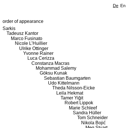
De
En
order of appearance
Sarkis
Tadeusz Kantor
Marco Fusinato
Nicole L’Huillier
Ulrike Ottinger
Yvonne Rainer
Luca Cerizza
Constanza Macras
Mohammad Salemy
Göksu Kunak
Sebastian Baumgarten
Udo Kittelmann
Theda Nilsson-Eicke
Leila Hekmat
Tamer Yiğit
Robert Lippok
Marie Schleef
Sandra Hüller
Tom Schneider
Nikola Bojić
Meg Stuart