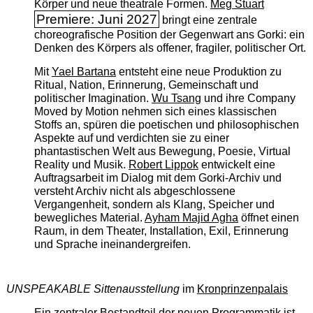
Körper und neue theatrale Formen.
Meg Stuart
Premiere: Juni 2027
bringt eine zentrale
choreografische Position der Gegenwart ans Gorki: ein
Denken des Körpers als offener, fragiler, politischer Ort.
Mit
Yael Bartana
entsteht eine neue Produktion zu
Ritual, Nation, Erinnerung, Gemeinschaft und
politischer Imagination.
Wu Tsang
und ihre Company
Moved by Motion nehmen sich eines klassischen
Stoffs an, spüren die poetischen und philosophischen
Aspekte auf und verdichten sie zu einer
phantastischen Welt aus Bewegung, Poesie, Virtual
Reality und Musik.
Robert Lippok
entwickelt eine
Auftragsarbeit im Dialog mit dem Gorki-Archiv und
versteht Archiv nicht als abgeschlossene
Vergangenheit, sondern als Klang, Speicher und
bewegliches Material.
Ayham Majid Agha
öffnet einen
Raum, in dem Theater, Installation, Exil, Erinnerung
und Sprache ineinandergreifen.
UNSPEAKABLE Sittenausstellung
im
Kronprinzenpalais
Ein zentraler Bestandteil der neuen Programmatik ist