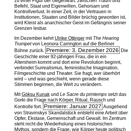
zu einer Figur der Gegenwart: zwischen Traum und
Befehl, Staat und Eigenwillen, Gehorsam und
Kontrollverlust. In einer Zeit, in der Vertrauen in
Institutionen, Staaten und Bilder brüchig geworden ist,
wird Kleist als anarchischer Geist im Gefängnis seiner
Grenzen lesbar.
Im Dezember kehrt
Ulrike Ottinger
mit
The ­Hearing
Trumpet
von Leonora Carrington auf die Berliner
Premiere: 3. Dezember 2026
Bühne zurück.
Die
Geschichte einer 92-jährigen Frau, die in ein
Altersheim kommt und dort eine Revolution beginnt,
verbindet Surrealismus, feministische Imagination,
Filmgeschichte und Theater. Sie fragt, wer überhört
wird – und was geschieht, wenn gerade diese
Stimmen beginnen, die Welt zu verändern.
Mit
Göksu Kunak
und
Le Sacre du printemps
setzt das
Gorki die Frage nach Körper, Ritual, Rausch und
Premiere: Januar 2027
Kontrolle fort.
Ausgehend
von Stravinskys Skandalstück entsteht eine Arbeit über
Opfer, Ekstase, Gemeinschaft und Gewalt. Im Zentrum
steht nicht die Wiederholung eines historischen
Mythos, sondern die Frage, wie Körper heute politisch