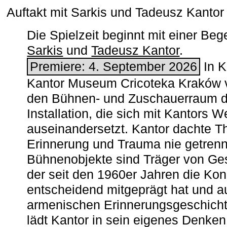
Auftakt mit Sarkis und Tadeusz Kanto
Die Spielzeit beginnt mit einer B
Sarkis
und
Tadeusz Kantor
.
Premiere: 4. September 2026
In K
Kantor Museum Cricoteka Kraków v
den Bühnen- und Zuschauerraum de
Installation, die sich mit Kantors W
auseinandersetzt. Kantor dachte The
Erinnerung und Trauma nie getrenn
Bühnenobjekte sind Träger von Ges
der seit den 1960er Jahren die Ko
entscheidend mitgeprägt hat und a
armenischen ­Erinnerungsgeschicht
lädt Kantor in sein eigenes Denken