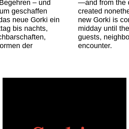
 Begehren – und
—and from the q
aum geschaffen
created nonethel
das neue Gorki ein
new Gorki is c
tag bis nachts,
midday until the
achbarschaften,
guests, neighbo
Formen der
encounter.