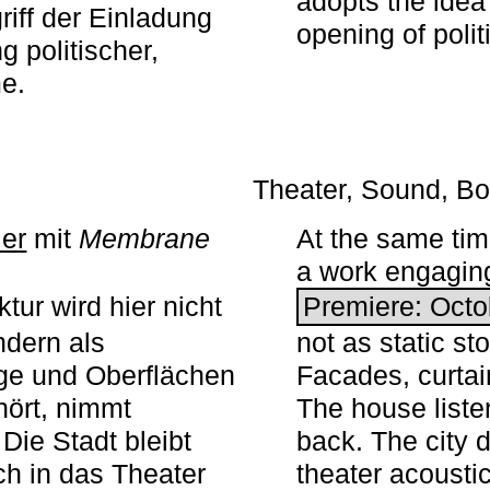
adopts the idea 
iff der Einladung
opening of polit
g politischer,
me.
Theater, Sound, Bo
ier
mit ­
Membrane
At the same ti
a work engaging 
tur wird hier nicht
Premiere: Octo
ndern als
not as static st
ge und Oberflächen
Facades, curta
ört, nimmt
The house liste
Die Stadt bleibt
back. The city 
sch in das Theater
theater acoustic