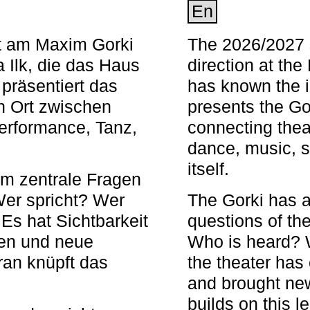
En
nt am Maxim Gorki
The 2026/2027 s
 Ilk, die das Haus
direction at th
 präsentiert das
has known the i
en Ort zwischen
presents the Go
Performance, Tanz,
connecting thea
dance, music, s
itself.
em zentrale Fragen
Wer spricht? Wer
The Gorki has a
s hat Sichtbarkeit
questions of th
en und neue
Who is heard? 
ran knüpft das
the theater has c
and brought new
builds on this l