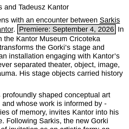
s and Tadeusz Kantor
ns with an encounter between
Sarkis
ntor
.
Premiere: September 4, 2026
In
h the ­Kantor Museum Cricoteka
transforms the Gorki’s stage and
an installation engaging with Kantor’s
ever separated theater, object, image,
uma. His stage objects carried history
 profoundly shaped conceptual art
 and whose work is informed by ­
ies of memory, invites Kantor into his
e. Following Sarkis, the new Gorki