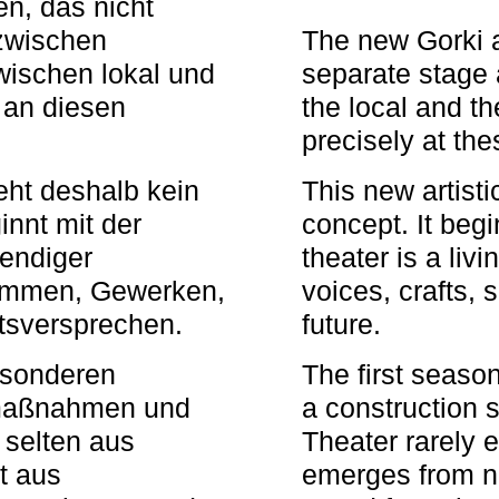
n, das nicht
zwischen
The new Gorki 
wischen lokal und
separate stage 
u an diesen
the local and th
precisely at th
eht deshalb kein
This new artisti
nnt mit der
concept. It begi
bendiger
theater is a li
timmen, Gewerken,
voices, crafts,
tsversprechen.
future.
besonderen
The first seaso
rmaßnahmen und
a construction s
 selten aus
Theater rarely 
t aus
emerges from ne