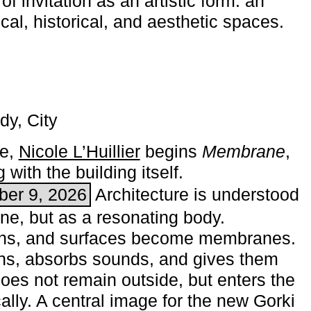
of invitation as an artistic form: an
ical, historical, and aesthetic spaces.
dy, City
me,
Nicole L’Huillier
begins ­
Membrane
,
with the building itself.
ber 9, 2026
Architecture is understood
one, but as a resonating body.
ins, and surfaces become membranes.
ns, absorbs sounds, and gives them
does not remain outside, but enters the
ally. A central image for the new Gorki