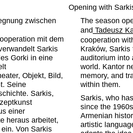
r
Opening with Sarki
egegnung zwischen
The season ope
and
Tadeusz Ka
ooperation mit dem
cooperation wit
erwandelt Sarkis
Kraków, Sarkis 
s Gorki in eine
auditorium into 
elt
world. Kantor n
ater, Objekt, Bild,
memory, and tra
t. Seine
within them.
chichte. Sarkis,
Sarkis, who has
nzeptkunst
since the 1960s
us einer
Armenian histor
e heraus arbeitet,
artistic languag
 ein. Von Sarkis