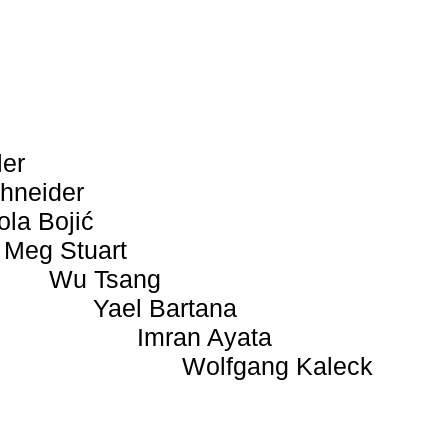
ler
hneider
ola Bojić
Meg Stuart
Wu Tsang
Yael Bartana
Imran Ayata
Wolfgang Kaleck