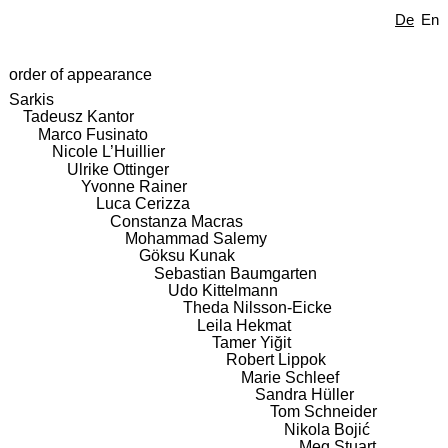
De
En
order of appearance
Sarkis
Tadeusz Kantor
Marco Fusinato
Nicole L’Huillier
Ulrike Ottinger
Yvonne Rainer
Luca Cerizza
Constanza Macras
Mohammad Salemy
Göksu Kunak
Sebastian Baumgarten
Udo Kittelmann
Theda Nilsson-Eicke
Leila Hekmat
Tamer Yiğit
Robert Lippok
Marie Schleef
Sandra Hüller
Tom Schneider
Nikola Bojić
Meg Stuart