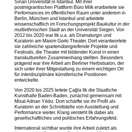
Sinan Universität in Istanbul. Mit ihrer
postmigrantischen Plattform Büro Milk erarbeitete sie
Performances im öffentlichen Raum unter anderem in
Berlin, München und Istanbul und arbeitete
wissenschaftlich im Forschungsprojekt
Baukultur in der
multiethnischen Stadt
an der Universität Siegen. Von
2012 bis 2020 war Ilk u.a. als Dramaturgin und
Kuratorin am Maxim Gorki Theater. Dort verantwortete
sie zahlreiche spartenübergreifende Projekte und
Festivals, die Theater mit bildender Kunst in einen
transkulturellen Zusammenhang stellten. Besonders
prägend war ihre Arbeit am Berliner Herbstsalon, der
sich unter ihrer Mitgestaltung zu einem wichtigen Ort
für interdisziplinäre künstlerische Positionen
entwickelte.
Von 2020 bis 2025 leitete Çağla Ilk die Staatliche
Kunsthalle Baden-Baden, zunächst gemeinsam mit
Misal Adnan Yıldız. Dort schärfte sie ihr Profil als
Kuratorin an der Schnittstelle von Ausstellung und
Performance weiter. Klang versteht Ilk dabei als
gesellschaftliches und politisches Erfahrungsfeld.
International sichtbar wurde ihre Arbeit zuletzt als