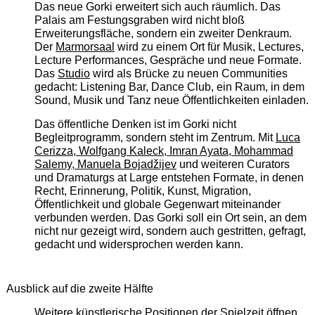
Das neue Gorki erweitert sich auch räumlich. Das
Palais am Festungsgraben wird nicht bloß
Erweiterungsfläche, sondern ein zweiter Denkraum.
Der
Marmorsaal
wird zu einem Ort für Musik, Lectures,
Lecture Performances, Gespräche und neue Formate.
Das
Studio
wird als Brücke zu neuen Communities
gedacht: Listening Bar, Dance Club, ein Raum, in dem
Sound, Musik und Tanz neue Öffentlichkeiten einladen.
Das öffentliche Denken ist im Gorki nicht
Begleitprogramm, sondern steht im Zentrum. Mit
Luca
Cerizza, Wolfgang Kaleck, Imran Ayata, Mohammad
Salemy, Manuela Bojadžijev
und weiteren Curators
und Dramaturgs at Large entstehen Formate, in denen
Recht, Erinnerung, Politik, Kunst, Migration,
Öffentlichkeit und globale Gegenwart miteinander
verbunden werden. Das Gorki soll ein Ort sein, an dem
nicht nur gezeigt wird, sondern auch gestritten, gefragt,
gedacht und widersprochen werden kann.
Ausblick auf die zweite Hälfte
Weitere künstlerische Positionen der Spielzeit öffnen