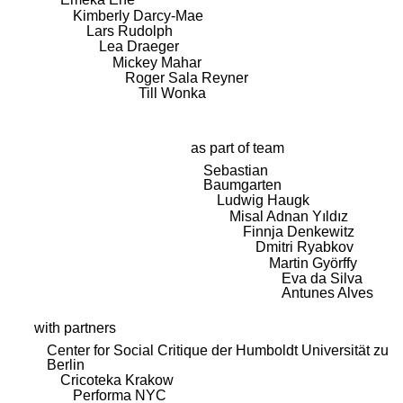
Kimberly Darcy-Mae
Lars Rudolph
Lea Draeger
Mickey Mahar
Roger Sala Reyner
Till Wonka
as part of team
Sebastian
Baumgarten
Ludwig Haugk
Misal Adnan Yıldız
Finnja Denkewitz
Dmitri Ryabkov
Martin Györffy
Eva da Silva
Antunes Alves
with partners
Center for Social Critique der Humboldt Universität zu
Berlin
Cricoteka Krakow
Performa NYC