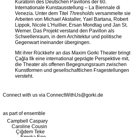
Kuratorin des Deutschen Pavillons der 60.
Internationale Kunstausstellung – La Biennale di
Venezia. Unter dem Titel
Thresholds
versammelte sie
Arbeiten von Michael Akstaller, Yael Bartana, Robert
Lippok, Nicole L’Huillier, Ersan Mondtag und Jan St.
Werner. Das Projekt verstand den Pavillon als
Schwellenraum, in dem Architektur und politische
Gegenwart ineinander übergingen.
Mit ihrer Rückkehr an das Maxim Gorki Theater bringt
Çağla Ilk eine international geprägte Perspektive mit,
die Theater als offenen Begegnungsraum zwischen
Kunstformen und gesellschaftlichen Fragestellungen
versteht.
Connect with us via
ConnectWithUs@gorki.de
as part of ensemble
Campbell Caspary
Caroline Cousin
Çiğdem Teke
Emeka Ene