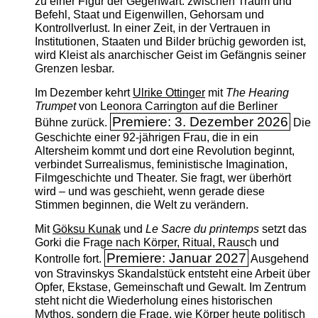
zu einer Figur der Gegenwart: zwischen Traum und
Befehl, Staat und Eigenwillen, Gehorsam und
Kontrollverlust. In einer Zeit, in der Vertrauen in
Institutionen, Staaten und Bilder brüchig geworden ist,
wird Kleist als anarchischer Geist im Gefängnis seiner
Grenzen lesbar.
Im Dezember kehrt
Ulrike Ottinger
mit
The ­Hearing
Trumpet
von Leonora Carrington auf die Berliner
Premiere: 3. Dezember 2026
Bühne zurück.
Die
Geschichte einer 92-jährigen Frau, die in ein
Altersheim kommt und dort eine Revolution beginnt,
verbindet Surrealismus, feministische Imagination,
Filmgeschichte und Theater. Sie fragt, wer überhört
wird – und was geschieht, wenn gerade diese
Stimmen beginnen, die Welt zu verändern.
Mit
Göksu Kunak
und
Le Sacre du printemps
setzt das
Gorki die Frage nach Körper, Ritual, Rausch und
Premiere: Januar 2027
Kontrolle fort.
Ausgehend
von Stravinskys Skandalstück entsteht eine Arbeit über
Opfer, Ekstase, Gemeinschaft und Gewalt. Im Zentrum
steht nicht die Wiederholung eines historischen
Mythos, sondern die Frage, wie Körper heute politisch