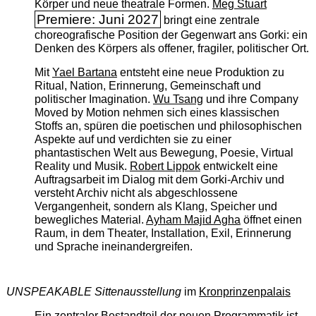
Körper und neue theatrale Formen.
Meg Stuart
Premiere: Juni 2027
bringt eine zentrale
choreografische Position der Gegenwart ans Gorki: ein
Denken des Körpers als offener, fragiler, politischer Ort.
Mit
Yael Bartana
entsteht eine neue Produktion zu
Ritual, Nation, Erinnerung, Gemeinschaft und
politischer Imagination.
Wu Tsang
und ihre Company
Moved by Motion nehmen sich eines klassischen
Stoffs an, spüren die poetischen und philosophischen
Aspekte auf und verdichten sie zu einer
phantastischen Welt aus Bewegung, Poesie, Virtual
Reality und Musik.
Robert Lippok
entwickelt eine
Auftragsarbeit im Dialog mit dem Gorki-Archiv und
versteht Archiv nicht als abgeschlossene
Vergangenheit, sondern als Klang, Speicher und
bewegliches Material.
Ayham Majid Agha
öffnet einen
Raum, in dem Theater, Installation, Exil, Erinnerung
und Sprache ineinandergreifen.
UNSPEAKABLE Sittenausstellung
im
Kronprinzenpalais
Ein zentraler Bestandteil der neuen Programmatik ist