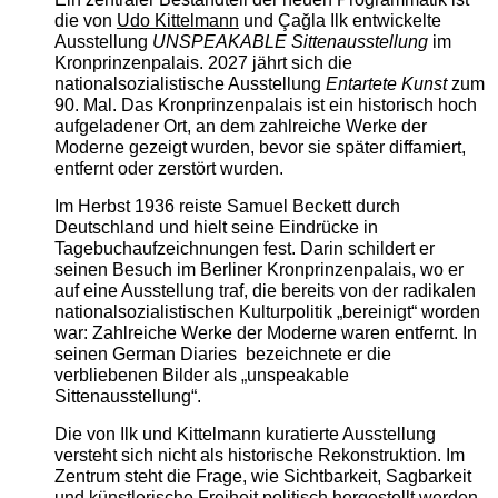
die von
Udo Kittelmann
und Çağla Ilk entwickelte
Ausstellung
UNSPEAKABLE Sittenausstellung
im
Kronprinzenpalais. 2027 jährt sich die
nationalsozialistische Ausstellung
Entartete Kunst
zum
90. Mal. Das Kronprinzenpalais ist ein historisch hoch
aufgeladener Ort, an dem zahlreiche Werke der
Moderne gezeigt wurden, bevor sie später diffamiert,
entfernt oder zerstört wurden.
Im Herbst 1936 reiste Samuel Beckett durch
Deutschland und hielt seine Eindrücke in
Tagebuchaufzeichnungen fest. Darin schildert er
seinen Besuch im Berliner Kronprinzenpalais, wo er
auf eine Ausstellung traf, die bereits von der radikalen
nationalsozialistischen Kulturpolitik „bereinigt“ worden
war: Zahlreiche Werke der Moderne waren entfernt. In
seinen German Diaries bezeichnete er die
verbliebenen Bilder als „unspeakable
Sittenausstellung“.
Die von Ilk und Kittelmann kuratierte Ausstellung
versteht sich nicht als historische Rekonstruktion. Im
Zentrum steht die Frage, wie Sichtbarkeit, Sagbarkeit
und künstlerische Freiheit politisch hergestellt werden