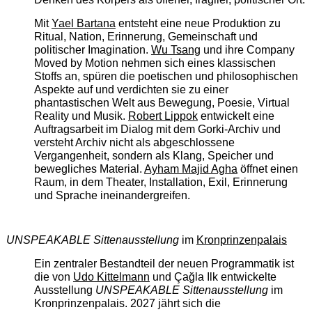
Mit
Yael Bartana
entsteht eine neue Produktion zu
Ritual, Nation, Erinnerung, Gemeinschaft und
politischer Imagination.
Wu Tsang
und ihre Company
Moved by Motion nehmen sich eines klassischen
Stoffs an, spüren die poetischen und philosophischen
Aspekte auf und verdichten sie zu einer
phantastischen Welt aus Bewegung, Poesie, Virtual
Reality und Musik.
Robert Lippok
entwickelt eine
Auftragsarbeit im Dialog mit dem Gorki-Archiv und
versteht Archiv nicht als abgeschlossene
Vergangenheit, sondern als Klang, Speicher und
bewegliches Material.
Ayham Majid Agha
öffnet einen
Raum, in dem Theater, Installation, Exil, Erinnerung
und Sprache ineinandergreifen.
UNSPEAKABLE Sittenausstellung
im
Kronprinzenpalais
Ein zentraler Bestandteil der neuen Programmatik ist
die von
Udo Kittelmann
und Çağla Ilk entwickelte
Ausstellung
UNSPEAKABLE Sittenausstellung
im
Kronprinzenpalais. 2027 jährt sich die