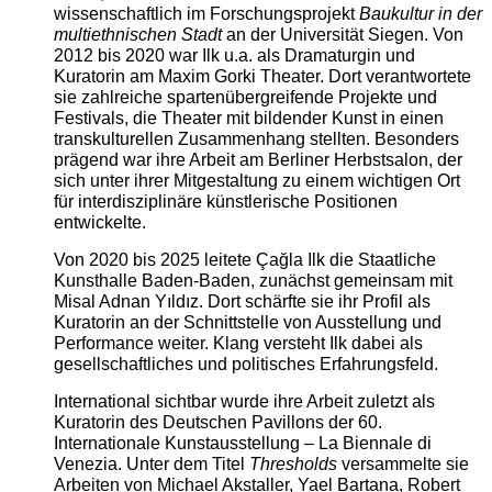
wissenschaftlich im Forschungsprojekt
Baukultur in der
multiethnischen Stadt
an der Universität Siegen. Von
2012 bis 2020 war Ilk u.a. als Dramaturgin und
Kuratorin am Maxim Gorki Theater. Dort verantwortete
sie zahlreiche spartenübergreifende Projekte und
Festivals, die Theater mit bildender Kunst in einen
transkulturellen Zusammenhang stellten. Besonders
prägend war ihre Arbeit am Berliner Herbstsalon, der
sich unter ihrer Mitgestaltung zu einem wichtigen Ort
für interdisziplinäre künstlerische Positionen
entwickelte.
Von 2020 bis 2025 leitete Çağla Ilk die Staatliche
Kunsthalle Baden-Baden, zunächst gemeinsam mit
Misal Adnan Yıldız. Dort schärfte sie ihr Profil als
Kuratorin an der Schnittstelle von Ausstellung und
Performance weiter. Klang versteht Ilk dabei als
gesellschaftliches und politisches Erfahrungsfeld.
International sichtbar wurde ihre Arbeit zuletzt als
Kuratorin des Deutschen Pavillons der 60.
Internationale Kunstausstellung – La Biennale di
Venezia. Unter dem Titel
Thresholds
versammelte sie
Arbeiten von Michael Akstaller, Yael Bartana, Robert