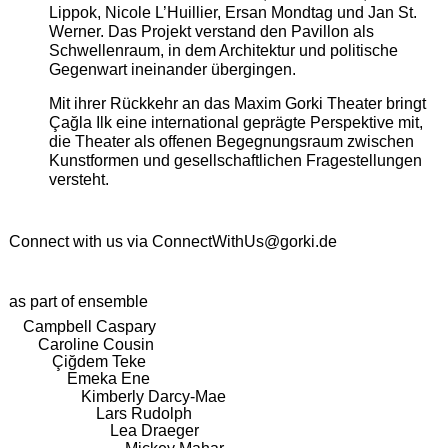
Lippok, Nicole L’Huillier, Ersan Mondtag und Jan St.
Werner. Das Projekt verstand den Pavillon als
Schwellenraum, in dem Architektur und politische
Gegenwart ineinander übergingen.
Mit ihrer Rückkehr an das Maxim Gorki Theater bringt
Çağla Ilk eine international geprägte Perspektive mit,
die Theater als offenen Begegnungsraum zwischen
Kunstformen und gesellschaftlichen Fragestellungen
versteht.
Connect with us via
ConnectWithUs@gorki.de
as part of ensemble
Campbell Caspary
Caroline Cousin
Çiğdem Teke
Emeka Ene
Kimberly Darcy-Mae
Lars Rudolph
Lea Draeger