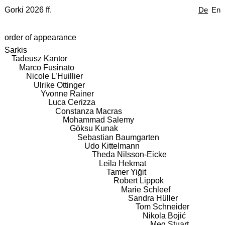
Gorki 2026 ff.
De
En
order of appearance
Sarkis
Tadeusz Kantor
Marco Fusinato
Nicole L’Huillier
Ulrike Ottinger
Yvonne Rainer
Luca Cerizza
Constanza Macras
Mohammad Salemy
Göksu Kunak
Sebastian Baumgarten
Udo Kittelmann
Theda Nilsson-Eicke
Leila Hekmat
Tamer Yiğit
Robert Lippok
Marie Schleef
Sandra Hüller
Tom Schneider
Nikola Bojić
Meg Stuart