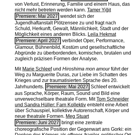
von Verlust, Erinnerung, Familie und einem Haus, das
nicht mehr betreten werden kann.
Tamer Yiğit
Premiere: Mai 2027
wendet sich der
Jugendhaftanstalt Plötzensee zu und fragt nach
Schuld, Herkunft, Gewalt, Männlichkeit, Stadt und der
Möglichkeit eines anderen Blicks.
Leila Hekmat
Premiere: April 2027
verbindet Oper, Performance,
Glamour, Bühnenbild, Kostüm und gesellschaftliche
Abgründe zu überbordenden, komischen, brutalen und
zugleich präzisen Formen der Analyse.
Mit
Marie Schleef
und
Hiroshima mon amour
führt der
Weg zu Marguerite Duras, zur Liebe im Schatten des
Krieges und zur traumatisierten Sprache des 20.
Jahrhunderts.
Premiere: Mai 2027
Schleef entwickelt
aus Sprache, Körper, Raum, Sound und Bild eine
unverwechselbare theatrale Form. Mit
Tom Schneider
und Sandra Hüller: Farn Kollektiv
entsteht eine Arbeit
über Schauspiel, kollektive Autorenschaft, Körper und
neue theatrale Formen.
Meg Stuart
Premiere: Juni 2027
bringt eine zentrale
choreografische Position der Gegenwart ans Gorki: ein
Denken des Körpers als offener, fragiler, politischer Ort.