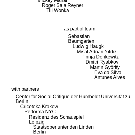
Mickey Mahar
Roger Sala Reyner
Till Wonka
as part of team
Sebastian
Baumgarten
Ludwig Haugk
Misal Adnan Yıldız
Finnja Denkewitz
Dmitri Ryabkov
Martin Györffy
Eva da Silva
Antunes Alves
with partners
Center for Social Critique der Humboldt Universität zu
Berlin
Cricoteka Krakow
Performa NYC
Residenz des Schauspiel
Leipzig
Staatsoper unter den Linden
Berlin