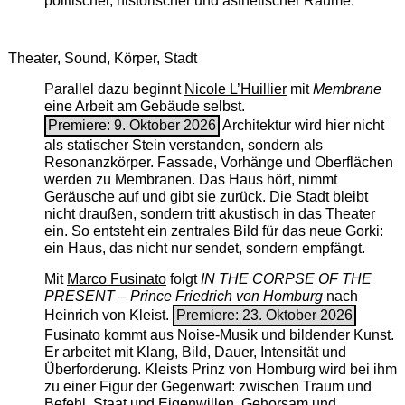
politischer, historischer und ästhetischer Räume.
Theater, Sound, Körper, Stadt
Parallel dazu beginnt
Nicole L’Huillier
mit ­
Membrane
eine Arbeit am Gebäude selbst.
Premiere: 9. Oktober 2026
Architektur wird hier nicht
als statischer Stein verstanden, sondern als
Resonanzkörper. Fassade, Vorhänge und Oberflächen
werden zu Membranen. Das Haus hört, nimmt
Geräusche auf und gibt sie zurück. Die Stadt bleibt
nicht draußen, sondern tritt akustisch in das Theater
ein. So entsteht ein zentrales Bild für das neue Gorki:
ein Haus, das nicht nur sendet, sondern empfängt.
Mit
Marco Fusinato
folgt
IN THE CORPSE OF THE
PRESENT – Prince Friedrich von Homburg
nach
Heinrich von Kleist.
Premiere: 23. Oktober 2026
Fusinato kommt aus Noise-Musik und bildender Kunst.
Er arbeitet mit Klang, Bild, Dauer, Intensität und
Überforderung. Kleists Prinz von Homburg wird bei ihm
zu einer Figur der Gegenwart: zwischen Traum und
Befehl, Staat und Eigenwillen, Gehorsam und