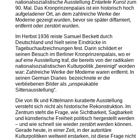
nationalsozialistische Ausstellung
Entartete Kunst
zum
90. Mal. Das Kronprinzenpalais ist ein historisch hoch
aufgeladener Ort, an dem zahlreiche Werke der
Moderne gezeigt wurden, bevor sie später diffamiert,
entfernt oder zerstört wurden.
Im Herbst 1936 reiste Samuel Beckett durch
Deutschland und hielt seine Eindrücke in
Tagebuchaufzeichnungen fest. Darin schildert er
seinen Besuch im Berliner Kronprinzenpalais, wo er
auf eine Ausstellung traf, die bereits von der radikalen
nationalsozialistischen Kulturpolitik „bereinigt“ worden
war: Zahlreiche Werke der Moderne waren entfernt. In
seinen German Diaries bezeichnete er die
verbliebenen Bilder als „unspeakable
Sittenausstellung“.
Die von Ilk und Kittelmann kuratierte Ausstellung
versteht sich nicht als historische Rekonstruktion. Im
Zentrum steht die Frage, wie Sichtbarkeit, Sagbarkeit
und künstlerische Freiheit politisch hergestellt werden
– und wie schnell sie wieder zerstört werden können.
Gerade heute, in einer Zeit, in der autoritäre
Kulturpolitiken weltweit erstarken, ist diese Frage nicht