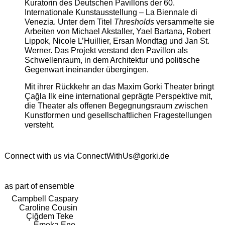
Kuratorin des Deutschen Pavillons der 60.
Internationale Kunstausstellung – La Biennale di
Venezia. Unter dem Titel
Thresholds
versammelte sie
Arbeiten von Michael Akstaller, Yael Bartana, Robert
Lippok, Nicole L’Huillier, Ersan Mondtag und Jan St.
Werner. Das Projekt verstand den Pavillon als
Schwellenraum, in dem Architektur und politische
Gegenwart ineinander übergingen.
Mit ihrer Rückkehr an das Maxim Gorki Theater bringt
Çağla Ilk eine international geprägte Perspektive mit,
die Theater als offenen Begegnungsraum zwischen
Kunstformen und gesellschaftlichen Fragestellungen
versteht.
Connect with us via
ConnectWithUs@gorki.de
as part of ensemble
Campbell Caspary
Caroline Cousin
Çiğdem Teke
Emeka Ene