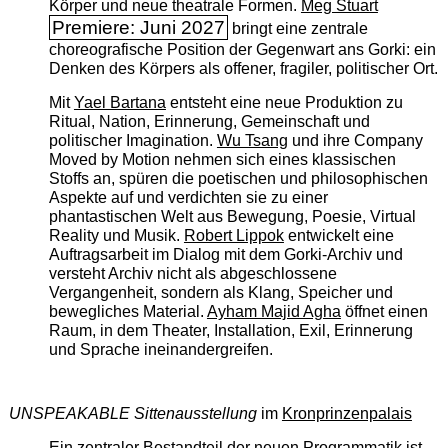
Körper und neue theatrale Formen.
Meg Stuart
Premiere: Juni 2027
bringt eine zentrale
choreografische Position der Gegenwart ans Gorki: ein
Denken des Körpers als offener, fragiler, politischer Ort.
Mit
Yael Bartana
entsteht eine neue Produktion zu
Ritual, Nation, Erinnerung, Gemeinschaft und
politischer Imagination.
Wu Tsang
und ihre Company
Moved by Motion nehmen sich eines klassischen
Stoffs an, spüren die poetischen und philosophischen
Aspekte auf und verdichten sie zu einer
phantastischen Welt aus Bewegung, Poesie, Virtual
Reality und Musik.
Robert Lippok
entwickelt eine
Auftragsarbeit im Dialog mit dem Gorki-Archiv und
versteht Archiv nicht als abgeschlossene
Vergangenheit, sondern als Klang, Speicher und
bewegliches Material.
Ayham Majid Agha
öffnet einen
Raum, in dem Theater, Installation, Exil, Erinnerung
und Sprache ineinandergreifen.
UNSPEAKABLE Sittenausstellung
im
Kronprinzenpalais
Ein zentraler Bestandteil der neuen Programmatik ist