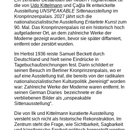
die von
Udo Kittelmann
und Çağla Ilk entwickelte
Ausstellung
UNSPEAKABLE Sittenausstellung
im
Kronprinzenpalais. 2027 jährt sich die
nationalsozialistische Ausstellung
Entartete Kunst
zum
90. Mal. Das Kronprinzenpalais ist ein historisch hoch
aufgeladener Ort, an dem zahlreiche Werke der
Moderne gezeigt wurden, bevor sie später diffamiert,
entfernt oder zerstört wurden.
Im Herbst 1936 reiste Samuel Beckett durch
Deutschland und hielt seine Eindrücke in
Tagebuchaufzeichnungen fest. Darin schildert er
seinen Besuch im Berliner Kronprinzenpalais, wo er
auf eine Ausstellung traf, die bereits von der radikalen
nationalsozialistischen Kulturpolitik „bereinigt“ worden
war: Zahlreiche Werke der Moderne waren entfernt. In
seinen German Diaries bezeichnete er die
verbliebenen Bilder als „unspeakable
Sittenausstellung“.
Die von Ilk und Kittelmann kuratierte Ausstellung
versteht sich nicht als historische Rekonstruktion. Im
Zentrum steht die Frage, wie Sichtbarkeit, Sagbarkeit
und künstlerische Freiheit politisch hergestellt werden