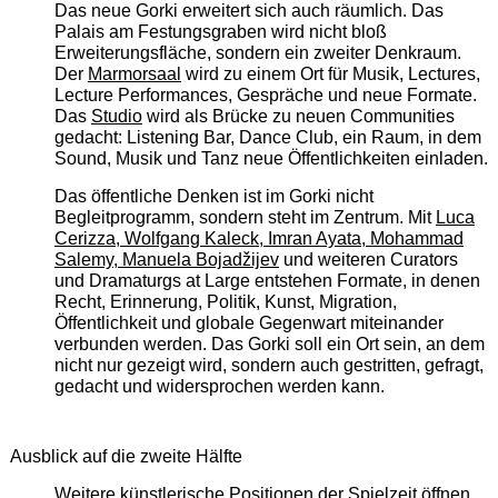
Das neue Gorki erweitert sich auch räumlich. Das
Palais am Festungsgraben wird nicht bloß
Erweiterungsfläche, sondern ein zweiter Denkraum.
Der
Marmorsaal
wird zu einem Ort für Musik, Lectures,
Lecture Performances, Gespräche und neue Formate.
Das
Studio
wird als Brücke zu neuen Communities
gedacht: Listening Bar, Dance Club, ein Raum, in dem
Sound, Musik und Tanz neue Öffentlichkeiten einladen.
Das öffentliche Denken ist im Gorki nicht
Begleitprogramm, sondern steht im Zentrum. Mit
Luca
Cerizza, Wolfgang Kaleck, Imran Ayata, Mohammad
Salemy, Manuela Bojadžijev
und weiteren Curators
und Dramaturgs at Large entstehen Formate, in denen
Recht, Erinnerung, Politik, Kunst, Migration,
Öffentlichkeit und globale Gegenwart miteinander
verbunden werden. Das Gorki soll ein Ort sein, an dem
nicht nur gezeigt wird, sondern auch gestritten, gefragt,
gedacht und widersprochen werden kann.
Ausblick auf die zweite Hälfte
Weitere künstlerische Positionen der Spielzeit öffnen