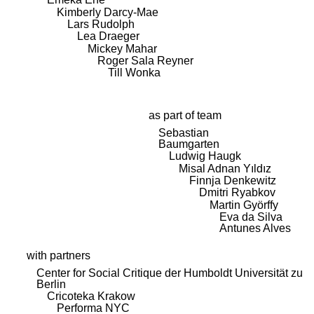
Kimberly Darcy-Mae
Lars Rudolph
Lea Draeger
Mickey Mahar
Roger Sala Reyner
Till Wonka
as part of team
Sebastian
Baumgarten
Ludwig Haugk
Misal Adnan Yıldız
Finnja Denkewitz
Dmitri Ryabkov
Martin Györffy
Eva da Silva
Antunes Alves
with partners
Center for Social Critique der Humboldt Universität zu
Berlin
Cricoteka Krakow
Performa NYC