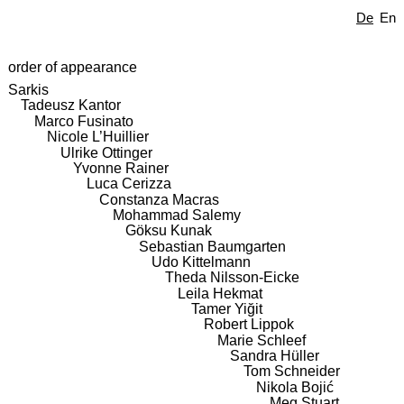
De
En
order of appearance
Sarkis
Tadeusz Kantor
Marco Fusinato
Nicole L’Huillier
Ulrike Ottinger
Yvonne Rainer
Luca Cerizza
Constanza Macras
Mohammad Salemy
Göksu Kunak
Sebastian Baumgarten
Udo Kittelmann
Theda Nilsson-Eicke
Leila Hekmat
Tamer Yiğit
Robert Lippok
Marie Schleef
Sandra Hüller
Tom Schneider
Nikola Bojić
Meg Stuart