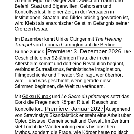
zu einer Figur der Gegenwart: zwischen Traum und
Befehl, Staat und Eigenwillen, Gehorsam und
Kontrollverlust. In einer Zeit, in der Vertrauen in
Institutionen, Staaten und Bilder brüchig geworden ist,
wird Kleist als anarchischer Geist im Gefängnis seiner
Grenzen lesbar.
Im Dezember kehrt
Ulrike Ottinger
mit
The ­Hearing
Trumpet
von Leonora Carrington auf die Berliner
Premiere: 3. Dezember 2026
Bühne zurück.
Die
Geschichte einer 92-jährigen Frau, die in ein
Altersheim kommt und dort eine Revolution beginnt,
verbindet Surrealismus, feministische Imagination,
Filmgeschichte und Theater. Sie fragt, wer überhört
wird – und was geschieht, wenn gerade diese
Stimmen beginnen, die Welt zu verändern.
Mit
Göksu Kunak
und
Le Sacre du printemps
setzt das
Gorki die Frage nach Körper, Ritual, Rausch und
Premiere: Januar 2027
Kontrolle fort.
Ausgehend
von Stravinskys Skandalstück entsteht eine Arbeit über
Opfer, Ekstase, Gemeinschaft und Gewalt. Im Zentrum
steht nicht die Wiederholung eines historischen
Mythos, sondern die Frage, wie Körper heute politisch