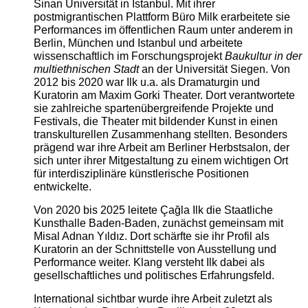
Sinan Universität in Istanbul. Mit ihrer
postmigrantischen Plattform Büro Milk erarbeitete sie
Performances im öffentlichen Raum unter anderem in
Berlin, München und Istanbul und arbeitete
wissenschaftlich im Forschungsprojekt
Baukultur in der
multiethnischen Stadt
an der Universität Siegen. Von
2012 bis 2020 war Ilk u.a. als Dramaturgin und
Kuratorin am Maxim Gorki Theater. Dort verantwortete
sie zahlreiche spartenübergreifende Projekte und
Festivals, die Theater mit bildender Kunst in einen
transkulturellen Zusammenhang stellten. Besonders
prägend war ihre Arbeit am Berliner Herbstsalon, der
sich unter ihrer Mitgestaltung zu einem wichtigen Ort
für interdisziplinäre künstlerische Positionen
entwickelte.
Von 2020 bis 2025 leitete Çağla Ilk die Staatliche
Kunsthalle Baden-Baden, zunächst gemeinsam mit
Misal Adnan Yıldız. Dort schärfte sie ihr Profil als
Kuratorin an der Schnittstelle von Ausstellung und
Performance weiter. Klang versteht Ilk dabei als
gesellschaftliches und politisches Erfahrungsfeld.
International sichtbar wurde ihre Arbeit zuletzt als