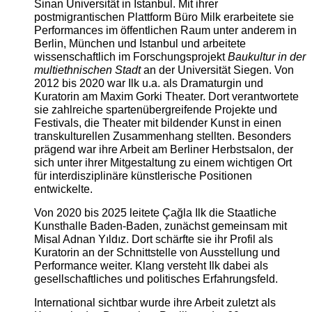
Sinan Universität in Istanbul. Mit ihrer
postmigrantischen Plattform Büro Milk erarbeitete sie
Performances im öffentlichen Raum unter anderem in
Berlin, München und Istanbul und arbeitete
wissenschaftlich im Forschungsprojekt
Baukultur in der
multiethnischen Stadt
an der Universität Siegen. Von
2012 bis 2020 war Ilk u.a. als Dramaturgin und
Kuratorin am Maxim Gorki Theater. Dort verantwortete
sie zahlreiche spartenübergreifende Projekte und
Festivals, die Theater mit bildender Kunst in einen
transkulturellen Zusammenhang stellten. Besonders
prägend war ihre Arbeit am Berliner Herbstsalon, der
sich unter ihrer Mitgestaltung zu einem wichtigen Ort
für interdisziplinäre künstlerische Positionen
entwickelte.
Von 2020 bis 2025 leitete Çağla Ilk die Staatliche
Kunsthalle Baden-Baden, zunächst gemeinsam mit
Misal Adnan Yıldız. Dort schärfte sie ihr Profil als
Kuratorin an der Schnittstelle von Ausstellung und
Performance weiter. Klang versteht Ilk dabei als
gesellschaftliches und politisches Erfahrungsfeld.
International sichtbar wurde ihre Arbeit zuletzt als