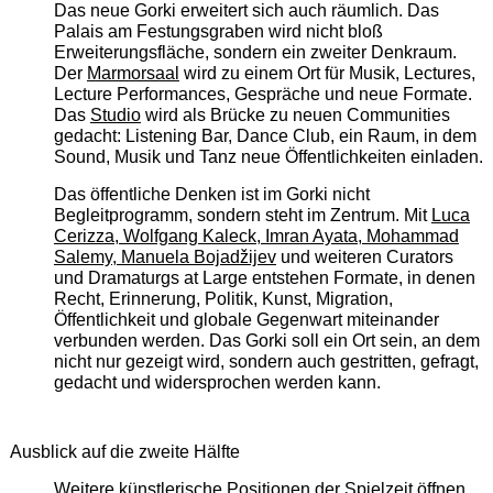
Das neue Gorki erweitert sich auch räumlich. Das
Palais am Festungsgraben wird nicht bloß
Erweiterungsfläche, sondern ein zweiter Denkraum.
Der
Marmorsaal
wird zu einem Ort für Musik, Lectures,
Lecture Performances, Gespräche und neue Formate.
Das
Studio
wird als Brücke zu neuen Communities
gedacht: Listening Bar, Dance Club, ein Raum, in dem
Sound, Musik und Tanz neue Öffentlichkeiten einladen.
Das öffentliche Denken ist im Gorki nicht
Begleitprogramm, sondern steht im Zentrum. Mit
Luca
Cerizza, Wolfgang Kaleck, Imran Ayata, Mohammad
Salemy, Manuela Bojadžijev
und weiteren Curators
und Dramaturgs at Large entstehen Formate, in denen
Recht, Erinnerung, Politik, Kunst, Migration,
Öffentlichkeit und globale Gegenwart miteinander
verbunden werden. Das Gorki soll ein Ort sein, an dem
nicht nur gezeigt wird, sondern auch gestritten, gefragt,
gedacht und widersprochen werden kann.
Ausblick auf die zweite Hälfte
Weitere künstlerische Positionen der Spielzeit öffnen