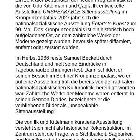
die von
Udo Kittelmann
und Çağla Ilk entwickelte
Ausstellung
UNSPEAKABLE Sittenausstellung
im
Kronprinzenpalais. 2027 jährt sich die
nationalsozialistische Ausstellung
Entartete Kunst
zum
90. Mal. Das Kronprinzenpalais ist ein historisch hoch
aufgeladener Ort, an dem zahlreiche Werke der
Moderne gezeigt wurden, bevor sie später diffamiert,
entfernt oder zerstört wurden.
Im Herbst 1936 reiste Samuel Beckett durch
Deutschland und hielt seine Eindrücke in
Tagebuchaufzeichnungen fest. Darin schildert er
seinen Besuch im Berliner Kronprinzenpalais, wo er
auf eine Ausstellung traf, die bereits von der radikalen
nationalsozialistischen Kulturpolitik „bereinigt“ worden
war: Zahlreiche Werke der Moderne waren entfernt. In
seinen German Diaries bezeichnete er die
verbliebenen Bilder als „unspeakable
Sittenausstellung“.
Die von Ilk und Kittelmann kuratierte Ausstellung
versteht sich nicht als historische Rekonstruktion. Im
Zentrum steht die Frage, wie Sichtbarkeit, Sagbarkeit
und künstlerische Freiheit politisch hergestellt werden