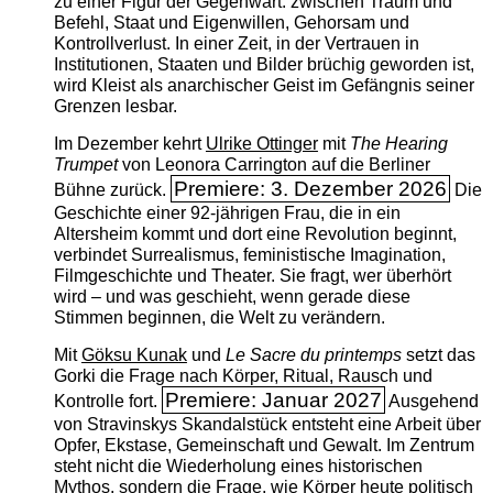
zu einer Figur der Gegenwart: zwischen Traum und
Befehl, Staat und Eigenwillen, Gehorsam und
Kontrollverlust. In einer Zeit, in der Vertrauen in
Institutionen, Staaten und Bilder brüchig geworden ist,
wird Kleist als anarchischer Geist im Gefängnis seiner
Grenzen lesbar.
Im Dezember kehrt
Ulrike Ottinger
mit
The ­Hearing
Trumpet
von Leonora Carrington auf die Berliner
Premiere: 3. Dezember 2026
Bühne zurück.
Die
Geschichte einer 92-jährigen Frau, die in ein
Altersheim kommt und dort eine Revolution beginnt,
verbindet Surrealismus, feministische Imagination,
Filmgeschichte und Theater. Sie fragt, wer überhört
wird – und was geschieht, wenn gerade diese
Stimmen beginnen, die Welt zu verändern.
Mit
Göksu Kunak
und
Le Sacre du printemps
setzt das
Gorki die Frage nach Körper, Ritual, Rausch und
Premiere: Januar 2027
Kontrolle fort.
Ausgehend
von Stravinskys Skandalstück entsteht eine Arbeit über
Opfer, Ekstase, Gemeinschaft und Gewalt. Im Zentrum
steht nicht die Wiederholung eines historischen
Mythos, sondern die Frage, wie Körper heute politisch