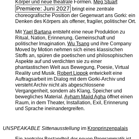
Körper und neue theatrale Formen.
Meg Stuart
Premiere: Juni 2027
bringt eine zentrale
choreografische Position der Gegenwart ans Gorki: ein
Denken des Körpers als offener, fragiler, politischer Ort.
Mit
Yael Bartana
entsteht eine neue Produktion zu
Ritual, Nation, Erinnerung, Gemeinschaft und
politischer Imagination.
Wu Tsang
und ihre Company
Moved by Motion nehmen sich eines klassischen
Stoffs an, spüren die poetischen und philosophischen
Aspekte auf und verdichten sie zu einer
phantastischen Welt aus Bewegung, Poesie, Virtual
Reality und Musik.
Robert Lippok
entwickelt eine
Auftragsarbeit im Dialog mit dem Gorki-Archiv und
versteht Archiv nicht als abgeschlossene
Vergangenheit, sondern als Klang, Speicher und
bewegliches Material.
Ayham Majid Agha
öffnet einen
Raum, in dem Theater, Installation, Exil, Erinnerung
und Sprache ineinandergreifen.
UNSPEAKABLE Sittenausstellung
im
Kronprinzenpalais
Ein zentraler Bestandteil der neuen Programmatik ist