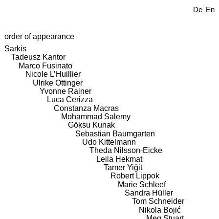
De
En
order of appearance
Sarkis
Tadeusz Kantor
Marco Fusinato
Nicole L’Huillier
Ulrike Ottinger
Yvonne Rainer
Luca Cerizza
Constanza Macras
Mohammad Salemy
Göksu Kunak
Sebastian Baumgarten
Udo Kittelmann
Theda Nilsson-Eicke
Leila Hekmat
Tamer Yiğit
Robert Lippok
Marie Schleef
Sandra Hüller
Tom Schneider
Nikola Bojić
Meg Stuart