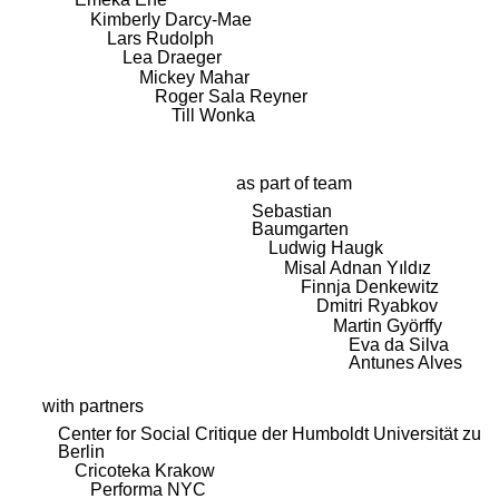
Kimberly Darcy-Mae
Lars Rudolph
Lea Draeger
Mickey Mahar
Roger Sala Reyner
Till Wonka
as part of team
Sebastian
Baumgarten
Ludwig Haugk
Misal Adnan Yıldız
Finnja Denkewitz
Dmitri Ryabkov
Martin Györffy
Eva da Silva
Antunes Alves
with partners
Center for Social Critique der Humboldt Universität zu
Berlin
Cricoteka Krakow
Performa NYC