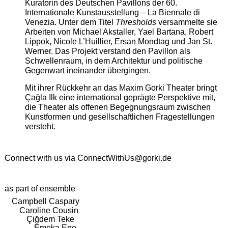
Kuratorin des Deutschen Pavillons der 60.
Internationale Kunstausstellung – La Biennale di
Venezia. Unter dem Titel
Thresholds
versammelte sie
Arbeiten von Michael Akstaller, Yael Bartana, Robert
Lippok, Nicole L’Huillier, Ersan Mondtag und Jan St.
Werner. Das Projekt verstand den Pavillon als
Schwellenraum, in dem Architektur und politische
Gegenwart ineinander übergingen.
Mit ihrer Rückkehr an das Maxim Gorki Theater bringt
Çağla Ilk eine international geprägte Perspektive mit,
die Theater als offenen Begegnungsraum zwischen
Kunstformen und gesellschaftlichen Fragestellungen
versteht.
Connect with us via
ConnectWithUs@gorki.de
as part of ensemble
Campbell Caspary
Caroline Cousin
Çiğdem Teke
Emeka Ene